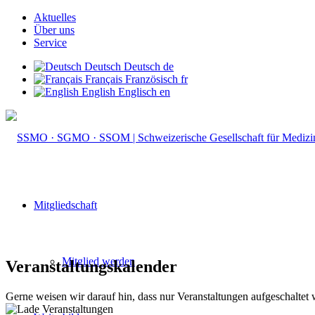
Aktuelles
Über uns
Service
Deutsch
Deutsch
de
Français
Französisch
fr
English
Englisch
en
Mitgliedschaft
Mitglied werden
Veranstaltungskalender
Gerne weisen wir darauf hin, dass nur Veranstaltungen aufgeschaltet 