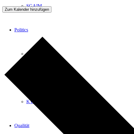
SGAIM
Zum Kalender hinzufügen
Politics
Stellungnahmen
SPAP
KVV/KLV-Revision
Qualität