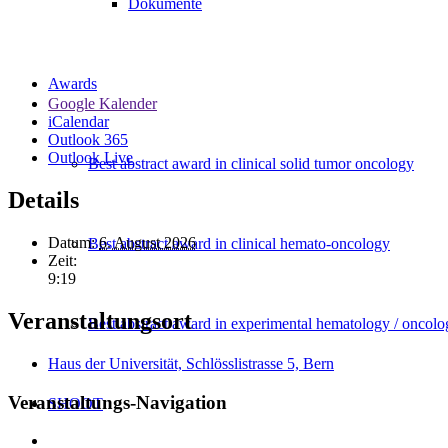
Dokumente
Awards
Google Kalender
iCalendar
Outlook 365
Outlook Live
Best abstract award in clinical solid tumor oncology
Details
Datum:
6. August 2026
Best abstract award in clinical hemato-oncology
Zeit:
9:19
Veranstaltungsort
Best abstract award in experimental hematology / oncolo
Haus der Universität, Schlösslistrasse 5, Bern
Veranstaltungs-Navigation
SHOOT