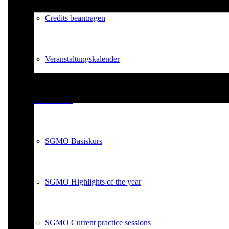
Credits beantragen
Veranstaltungskalender
SGMO-Events
SGMO Basiskurs
SGMO Highlights of the year
SGMO Current practice sessions