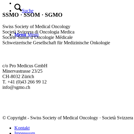
Suche
SSMO · SSOM · SGMO
Swiss Society of Medical Oncology
Società Svizzera di Oncologia Medica
Menü
Menü
Société Suisse d’Oncologie Médicale
Schweizerische Gesellschaft für Medizinische Onkologie
c/o Pro Medicus GmbH
Minervastrasse 23/25
CH-8032 Zürich
T. +41 (0)43 266 99 12
info@sgmo.ch
© Copyright - Swiss Society of Medical Oncology · Società Svizzera
Kontakt
Impressum