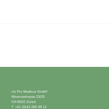
c/o Pro Medicus GmbH
Minervastrasse 23/25
CH-8032 Zürich
T. +41 (0)43 266 99 12