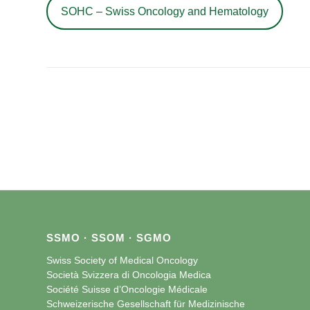
SOHC – Swiss Oncology and Hematology
SSMO · SSOM · SGMO
Swiss Society of Medical Oncology
Società Svizzera di Oncologia Medica
Société Suisse d’Oncologie Médicale
Schweizerische Gesellschaft für Medizinische