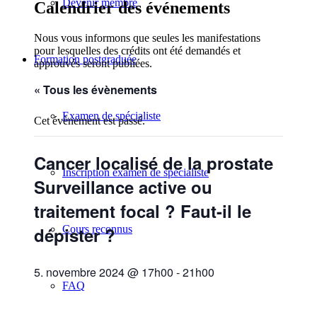
Devenir membre
Calendrier des événements
Nous vous informons que seules les manifestations
pour lesquelles des crédits ont été demandés et
Formation postgraduée
approuvés seront publiées.
« Tous les évènements
Examen de spécialiste
Cet évènement est passé.
Cancer localisé de la prostate
Inscription examen de spécialiste
Surveillance active ou
traitement focal ? Faut-il le
dépister ?
Cours reconnus
5. novembre 2024 @ 17h00
-
21h00
FAQ