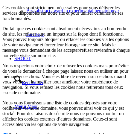
Ces cookies sont strictement nécessaires pour vous délivrer les
Best abstract award in experimental hematology /
services disponibles sur notre site et pour utiliser certaines de ses
fonctionnalités.
Du fait que ces cookies sont absolument nécessaires au bon rendu
du site, les refuser aura un impact sur la façon dont il fonctionne.
oncology
Vous pouvez toujours bloquer ou effacer les cookies via les options
de votre navigateur et forcer leur blocage sur ce site. Mais le
message vous demandant de les accepter/refuser reviendra à chaque
nouvelle visite sur notre site.
SHOOT
Nous respectons votre choix de refuser les cookies mais pour éviter
de vous le demander à chaque page laissez nous en utiliser un pour
mémoriser ce choix. Vous êtes libre de revenir sur ce choix quand
vous voulez et le modifier pour améliorer votre expérience de
Rechercher
navigation. Si vous refusez les cookies nous retirerons tous ceux
issus de ce domaine.
Nous vous fournissons une liste de cookies déposés sur votre
Menu
Menu
ordinateur via notre domaine, vous pouvez ainsi voir ce qui y est
stocké. Pour des raisons de sécurité nous ne pouvons montrer ou
afficher les cookies externes d’autres domaines. Ceux-ci sont
accessibles via les options de votre navigateur.