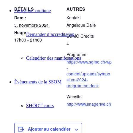
DÉTAILS
AUTRES
Formation continue
Date :
Kontakt
5. novembre 2024
Angelique Dalle
Heure :
Demander d’accreditation
SGMO Credits
17h00 - 21h00
4
Programm
Calendrier des manifestations
https://www.sgmo.ch/wp
-
content/uploads/sympo
sium-2024-
Événements de la SSOM
programme.docx
Website
http://www.imagerive.ch
SHOOT cours
Ajouter au calendrier
Cours de base SSOM