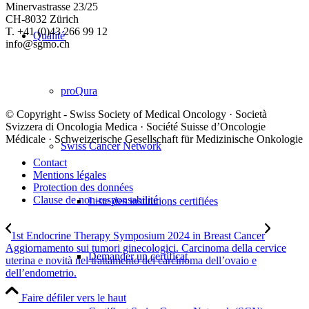
Minervastrasse 23/25
CH-8032 Zürich
T. +41 (0)43 266 99 12
Qualité
info@sgmo.ch
proQura
© Copyright - Swiss Society of Medical Oncology · Società
Svizzera di Oncologia Medica · Société Suisse d’Oncologie
Médicale · Schweizerische Gesellschaft für Medizinische Onkologie
Swiss Cancer Network
Contact
Mentions légales
Protection des données
Clause de non-responsabilité
Liste des institutions certifiées
1st Endocrine Therapy Symposium 2024 in Breast Cancer
Aggiornamento sui tumori ginecologici. Carcinoma della cervice
Demander un certificat
uterina e novità nel trattamento del carcinoma dell’ovaio e
dell’endometrio.
Faire défiler vers le haut