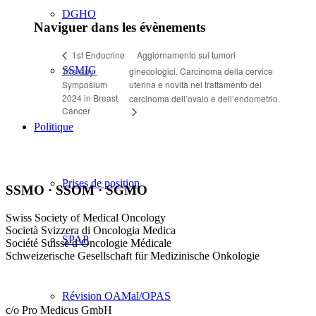
DGHO
Naviguer dans les évènements
Aggiornamento sui tumori
1st Endocrine
SSMIG
Therapy
ginecologici. Carcinoma della cervice
Symposium
uterina e novità nel trattamento del
2024 in Breast
carcinoma dell’ovaio e dell’endometrio.
Cancer
Politique
Prises de position
SSMO · SSOM · SGMO
Swiss Society of Medical Oncology
Società Svizzera di Oncologia Medica
SPAP
Société Suisse d’Oncologie Médicale
Schweizerische Gesellschaft für Medizinische Onkologie
Révision OAMal/OPAS
c/o Pro Medicus GmbH