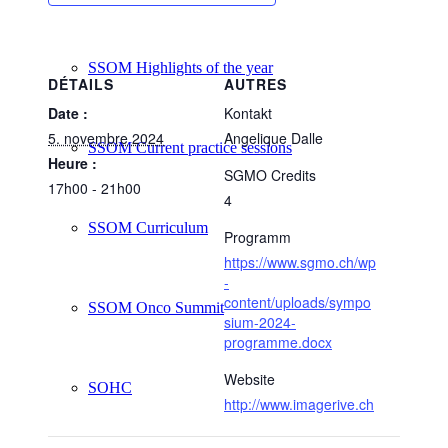
SSOM Highlights of the year
DÉTAILS
AUTRES
Date :
Kontakt
5. novembre 2024
Angelique Dalle
SSOM Current practice sessions
Heure :
SGMO Credits
17h00 - 21h00
4
SSOM Curriculum
Programm
https://www.sgmo.ch/wp
-
content/uploads/sympo
SSOM Onco Summit
sium-2024-
programme.docx
Website
SOHC
http://www.imagerive.ch