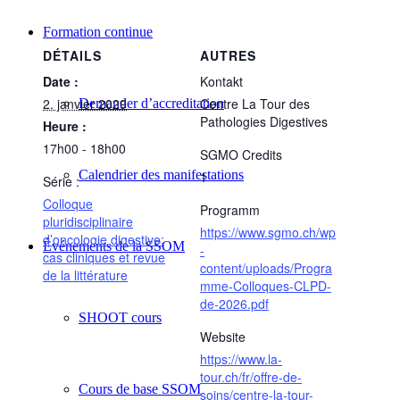
Formation continue
DÉTAILS
AUTRES
Date :
Kontakt
2. janvier 2029
Centre La Tour des
Demander d’accreditation
Pathologies Digestives
Heure :
17h00 - 18h00
SGMO Credits
Calendrier des manifestations
1
Série :
Colloque
Programm
pluridisciplinaire
https://www.sgmo.ch/wp
d’oncologie digestive:
Événements de la SSOM
-
cas cliniques et revue
content/uploads/Progra
de la littérature
mme-Colloques-CLPD-
de-2026.pdf
SHOOT cours
Website
https://www.la-
tour.ch/fr/offre-de-
Cours de base SSOM
soins/centre-la-tour-