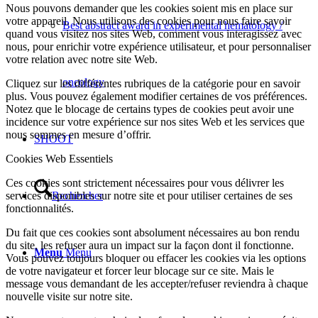
Nous pouvons demander que les cookies soient mis en place sur
votre appareil. Nous utilisons des cookies pour nous faire savoir
Best abstract award in experimental hematology /
quand vous visitez nos sites Web, comment vous interagissez avec
nous, pour enrichir votre expérience utilisateur, et pour personnaliser
votre relation avec notre site Web.
oncology
Cliquez sur les différentes rubriques de la catégorie pour en savoir
plus. Vous pouvez également modifier certaines de vos préférences.
Notez que le blocage de certains types de cookies peut avoir une
incidence sur votre expérience sur nos sites Web et les services que
nous sommes en mesure d’offrir.
SHOOT
Cookies Web Essentiels
Ces cookies sont strictement nécessaires pour vous délivrer les
services disponibles sur notre site et pour utiliser certaines de ses
Rechercher
fonctionnalités.
Du fait que ces cookies sont absolument nécessaires au bon rendu
du site, les refuser aura un impact sur la façon dont il fonctionne.
Menu
Menu
Vous pouvez toujours bloquer ou effacer les cookies via les options
de votre navigateur et forcer leur blocage sur ce site. Mais le
message vous demandant de les accepter/refuser reviendra à chaque
nouvelle visite sur notre site.