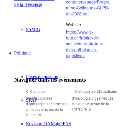
content/uploads/Progra
de la littérature
DGHO
mme-Colloques-CLPD-
de-2026.pdf
Website
SSMIG
https://www.la-
tour.ch/fr/offre-de-
soins/centre-la-tour-
des-pathologies-
Politique
digestives
Prises de position
Naviguer dans les évènements
Colloque pluridisciplinaire
Colloque
pluridisciplinaire
d’oncologie digestive: cas
SPAP
d’oncologie digestive: cas
cliniques et revue de la
littérature
cliniques et revue de la
littérature
Révision OAMal/OPAS