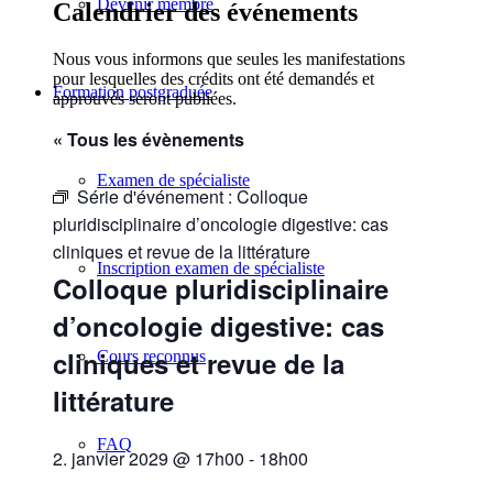
Devenir membre
Calendrier des événements
Nous vous informons que seules les manifestations
pour lesquelles des crédits ont été demandés et
Formation postgraduée
approuvés seront publiées.
« Tous les évènements
Examen de spécialiste
Série d'événement :
Colloque
pluridisciplinaire d’oncologie digestive: cas
cliniques et revue de la littérature
Inscription examen de spécialiste
Colloque pluridisciplinaire
d’oncologie digestive: cas
cliniques et revue de la
Cours reconnus
littérature
FAQ
2. janvier 2029 @ 17h00
-
18h00