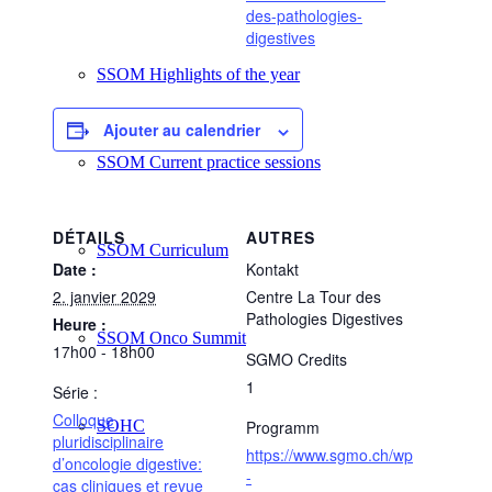
des-pathologies-
digestives
SSOM Highlights of the year
Ajouter au calendrier
SSOM Current practice sessions
DÉTAILS
AUTRES
SSOM Curriculum
Date :
Kontakt
2. janvier 2029
Centre La Tour des
Pathologies Digestives
Heure :
SSOM Onco Summit
17h00 - 18h00
SGMO Credits
1
Série :
Colloque
SOHC
Programm
pluridisciplinaire
https://www.sgmo.ch/wp
d’oncologie digestive:
-
cas cliniques et revue