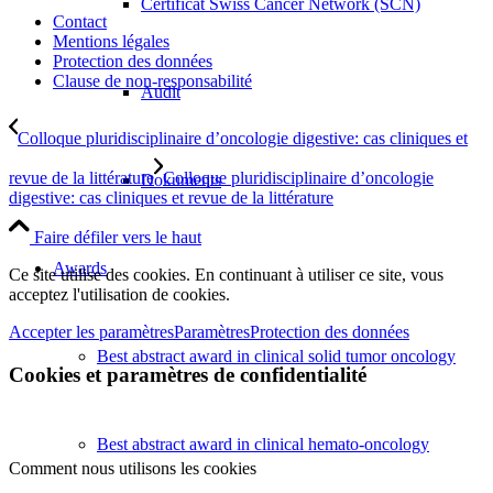
Certificat Swiss Cancer Network (SCN)
Contact
Mentions légales
Protection des données
Clause de non-responsabilité
Audit
Colloque pluridisciplinaire d’oncologie digestive: cas cliniques et
revue de la littérature
Colloque pluridisciplinaire d’oncologie
Dokuments
digestive: cas cliniques et revue de la littérature
Faire défiler vers le haut
Awards
Ce site utilise des cookies. En continuant à utiliser ce site, vous
acceptez l'utilisation de cookies.
Accepter les paramètres
Paramètres
Protection des données
Best abstract award in clinical solid tumor oncology
Cookies et paramètres de confidentialité
Best abstract award in clinical hemato-oncology
Comment nous utilisons les cookies