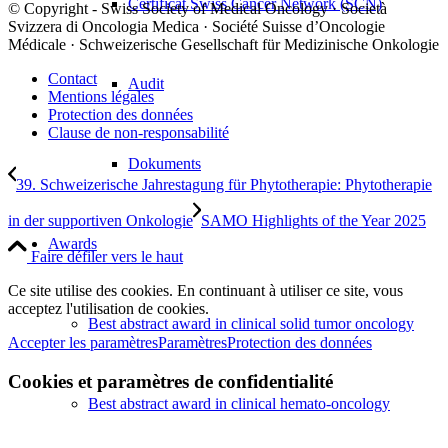
Certificat Swiss Cancer Network (SCN)
© Copyright - Swiss Society of Medical Oncology · Società
Svizzera di Oncologia Medica · Société Suisse d’Oncologie
Médicale · Schweizerische Gesellschaft für Medizinische Onkologie
Contact
Audit
Mentions légales
Protection des données
Clause de non-responsabilité
Dokuments
39. Schweizerische Jahrestagung für Phytotherapie: Phytotherapie
in der supportiven Onkologie
SAMO Highlights of the Year 2025
Awards
Faire défiler vers le haut
Ce site utilise des cookies. En continuant à utiliser ce site, vous
acceptez l'utilisation de cookies.
Best abstract award in clinical solid tumor oncology
Accepter les paramètres
Paramètres
Protection des données
Cookies et paramètres de confidentialité
Best abstract award in clinical hemato-oncology