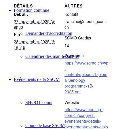
DÉTAILS
AUTRES
Formation continue
Début :
Kontakt
27. novembre 2025 @
francine@meetingcom.
9h30
ch
Demander d’accreditation
Fin :
SGMO Credits
28. novembre 2025 @
12
16h15
Programm
Calendrier des manifestations
https://www.sgmo.ch/wp
-
content/uploads/Diplom
Événements de la SSOM
a-Senology-
programme-1B-
2025.pdf
Website
SHOOT cours
https://www.meeting-
com.ch/congres-
evenements/details-
Cours de base SSOM
evenement/events/diplo