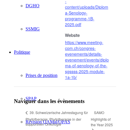
-
DGHO
content/uploads/Diplom
a-Senology-
programme-1B-
2025.pdf
SSMIG
Website
https://www.meeting-
com.ch/congres-
Politique
evenements/details-
evenement/events/diplo
ma-of-senology-of-the-
sgssss-2025-module-
Prises de position
1a-1b/
SPAP
Naviguer dans les évènements
SAMO
39. Schweizerische Jahrestagung für
Phytotherapie: Phytotherapie in der
Highlights of
Révision OAMal/OPAS
supportiven Onkologie
the Year 2025