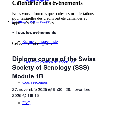
Devenir membre
Calendrier des événements
Nous vous informons que seules les manifestations
pour lesquelles des crédits ont été demandés et
Formation postgraduée
approuvés seront publiées.
« Tous les évènements
Examen de spécialiste
Cet évènement est passé.
Diploma course of the Swiss
Inscription examen de spécialiste
Society of Senology (SSS)
Module 1B
Cours reconnus
27. novembre 2025 @ 9h30
-
28. novembre
2025 @ 16h15
FAQ