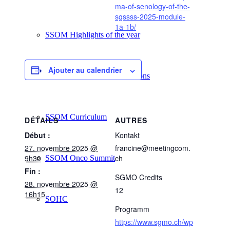
ma-of-senology-of-the-
sgssss-2025-module-
1a-1b/
SSOM Highlights of the year
Ajouter au calendrier
SSOM Current practice sessions
SSOM Curriculum
DÉTAILS
AUTRES
Début :
Kontakt
27. novembre 2025 @
francine@meetingcom.
9h30
ch
SSOM Onco Summit
Fin :
SGMO Credits
28. novembre 2025 @
12
16h15
SOHC
Programm
https://www.sgmo.ch/wp