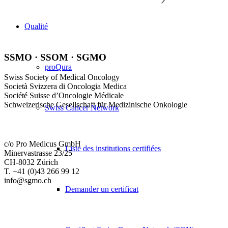
Qualité
SSMO · SSOM · SGMO
proQura
Swiss Society of Medical Oncology
Società Svizzera di Oncologia Medica
Société Suisse d’Oncologie Médicale
Schweizerische Gesellschaft für Medizinische Onkologie
Swiss Cancer Network
c/o Pro Medicus GmbH
Liste des institutions certifiées
Minervastrasse 23/25
CH-8032 Zürich
T. +41 (0)43 266 99 12
info@sgmo.ch
Demander un certificat