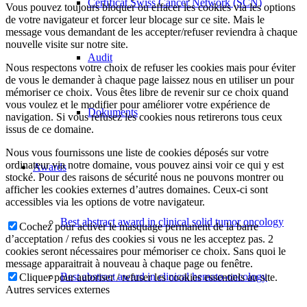
Certificat Swiss Cancer Network (SCN)
Vous pouvez toujours bloquer ou effacer les cookies via les options
de votre navigateur et forcer leur blocage sur ce site. Mais le
message vous demandant de les accepter/refuser reviendra à chaque
nouvelle visite sur notre site.
Audit
Nous respectons votre choix de refuser les cookies mais pour éviter
de vous le demander à chaque page laissez nous en utiliser un pour
mémoriser ce choix. Vous êtes libre de revenir sur ce choix quand
vous voulez et le modifier pour améliorer votre expérience de
Dokuments
navigation. Si vous refusez les cookies nous retirerons tous ceux
issus de ce domaine.
Nous vous fournissons une liste de cookies déposés sur votre
ordinateur via notre domaine, vous pouvez ainsi voir ce qui y est
Awards
stocké. Pour des raisons de sécurité nous ne pouvons montrer ou
afficher les cookies externes d’autres domaines. Ceux-ci sont
accessibles via les options de votre navigateur.
Best abstract award in clinical solid tumor oncology
Cochez pour activer le masquage permanent de la barre
d’acceptation / refus des cookies si vous ne les acceptez pas. 2
cookies seront nécessaires pour mémoriser ce choix. Sans quoi le
message apparaitrait à nouveau à chaque page ou fenêtre.
Best abstract award in clinical hemato-oncology
Cliquer pour autoriser / refuser les cookies essentiels au site.
Autres services externes