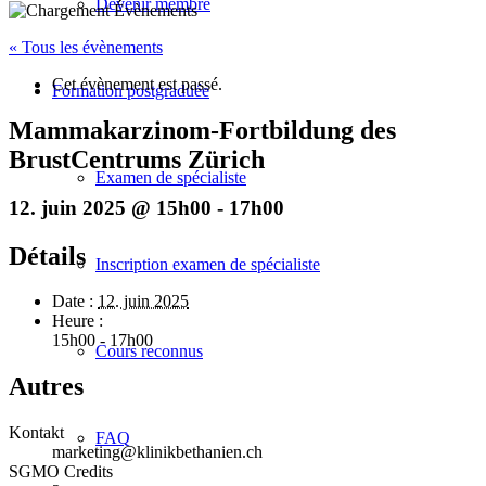
Devenir membre
« Tous les évènements
Cet évènement est passé.
Formation postgraduée
Mammakarzinom-Fortbildung des
BrustCentrums Zürich
Examen de spécialiste
12. juin 2025 @ 15h00
-
17h00
Détails
Inscription examen de spécialiste
Date :
12. juin 2025
Heure :
15h00 - 17h00
Cours reconnus
Autres
Kontakt
FAQ
marketing@klinikbethanien.ch
SGMO Credits