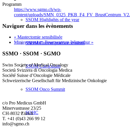
Programm
https://www.sgmo.ch/wp-
content/uploads/SMN_0325_PKB_F4_FV_BrustCentrum_V2.
SSOM Highlights of the year
Naviguer dans les évènements
«
Mastectomie sensibilisée
Minisymposium Brustzentrum Winterthur
»
SSOM Current practice sessions
SSMO · SSOM · SGMO
Swiss Society of Medical Oncology
SSOM Curriculum
Società Svizzera di Oncologia Medica
Société Suisse d’Oncologie Médicale
Schweizerische Gesellschaft für Medizinische Onkologie
SSOM Onco Summit
c/o Pro Medicus GmbH
Minervastrasse 23/25
SOHC
CH-8032 Zürich
T. +41 (0)43 266 99 12
info@sgmo.ch