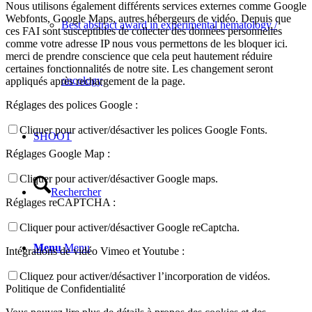
Nous utilisons également différents services externes comme Google
Webfonts, Google Maps, autres hébergeurs de vidéo. Depuis que
Best abstract award in experimental hematology /
ces FAI sont susceptibles de collecter des données personnelles
comme votre adresse IP nous vous permettons de les bloquer ici.
merci de prendre conscience que cela peut hautement réduire
certaines fonctionnalités de notre site. Les changement seront
oncology
appliqués après rechargement de la page.
Réglages des polices Google :
Cliquer pour activer/désactiver les polices Google Fonts.
SHOOT
Réglages Google Map :
Cliquer pour activer/désactiver Google maps.
Rechercher
Réglages reCAPTCHA :
Cliquer pour activer/désactiver Google reCaptcha.
Menu
Menu
Intégrations de vidéo Vimeo et Youtube :
Cliquez pour activer/désactiver l’incorporation de vidéos.
Politique de Confidentialité