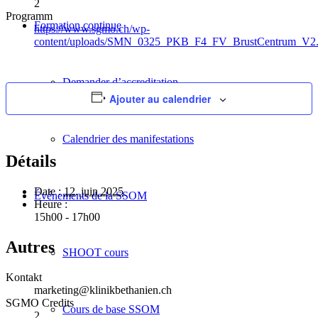
2
Programm
Formation continue
https://www.sgmo.ch/wp-
content/uploads/SMN_0325_PKB_F4_FV_BrustCentrum_V2.
Demander d’accreditation
Ajouter au calendrier
Calendrier des manifestations
Détails
Date :
12. juin 2025
Événements de la SSOM
Heure :
15h00 - 17h00
Autres
SHOOT cours
Kontakt
marketing@klinikbethanien.ch
SGMO Credits
Cours de base SSOM
2