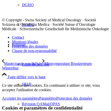
DGHO
© Copyright - Swiss Society of Medical Oncology · Società
Svizzera di Oncologia Medica · Société Suisse d’Oncologie
SSMIG
Médicale · Schweizerische Gesellschaft für Medizinische Onkologie
Contact
Mentions légales
Politique
Protection des données
Clause de non-responsabilité
Mastectomie sensibilisée
Minisymposium Brustzentrum
Prises de position
Winterthur
Faire défiler vers le haut
SPAP
Ce site utilise des cookies. En continuant à utiliser ce site, vous
acceptez l'utilisation de cookies.
Accepter les paramètres
Paramètres
Protection des données
Révision OAMal/OPAS
Cookies et paramètres de confidentialité