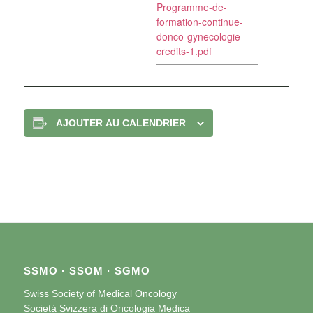
Programme-de-
formation-continue-
donco-gynecologie-
credits-1.pdf
AJOUTER AU CALENDRIER
SSMO · SSOM · SGMO
Swiss Society of Medical Oncology
Società Svizzera di Oncologia Medica