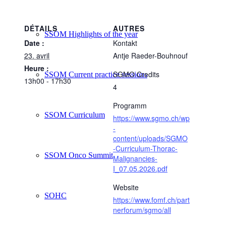
DÉTAILS
AUTRES
SSOM Highlights of the year
Date :
Kontakt
23. avril
Antje Raeder-Bouhnouf
Heure :
SGMO Credits
SSOM Current practice sessions
13h00 - 17h30
4
Programm
SSOM Curriculum
https://www.sgmo.ch/wp
-
content/uploads/SGMO
-Curriculum-Thorac-
SSOM Onco Summit
Malignancies-
I_07.05.2026.pdf
Website
SOHC
https://www.fomf.ch/part
nerforum/sgmo/all