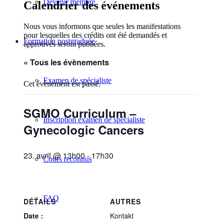
Devenir membre
Calendrier des événements
Nous vous informons que seules les manifestations
pour lesquelles des crédits ont été demandés et
Formation postgraduée
approuvés seront publiées.
« Tous les évènements
Examen de spécialiste
Cet évènement est passé.
SGMO Curriculum –
Inscription examen de spécialiste
Gynecologic Cancers
23. avril @ 13h00
-
17h30
Cours reconnus
FAQ
DÉTAILS
AUTRES
Date :
Kontakt