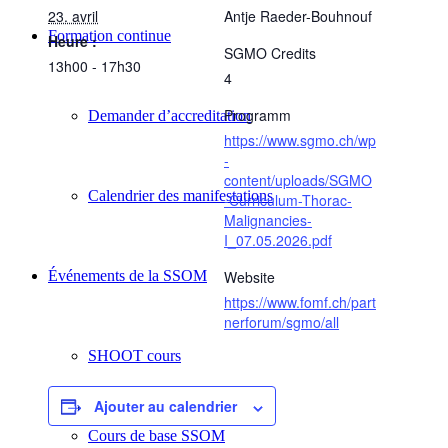
23. avril
Antje Raeder-Bouhnouf
Formation continue
Heure :
SGMO Credits
13h00 - 17h30
4
Programm
Demander d’accreditation
https://www.sgmo.ch/wp
-
content/uploads/SGMO
Calendrier des manifestations
-Curriculum-Thorac-
Malignancies-
I_07.05.2026.pdf
Événements de la SSOM
Website
https://www.fomf.ch/part
nerforum/sgmo/all
SHOOT cours
Ajouter au calendrier
Cours de base SSOM