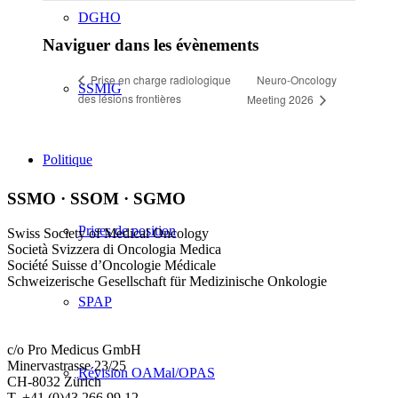
DGHO
Naviguer dans les évènements
Neuro-Oncology
Prise en charge radiologique
SSMIG
des lésions frontières
Meeting 2026
Politique
SSMO · SSOM · SGMO
Prises de position
Swiss Society of Medical Oncology
Società Svizzera di Oncologia Medica
Société Suisse d’Oncologie Médicale
Schweizerische Gesellschaft für Medizinische Onkologie
SPAP
c/o Pro Medicus GmbH
Minervastrasse 23/25
Révision OAMal/OPAS
CH-8032 Zürich
T. +41 (0)43 266 99 12