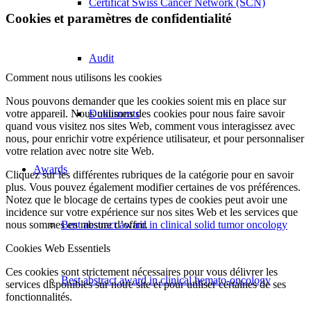
Certificat Swiss Cancer Network (SCN)
Cookies et paramètres de confidentialité
Audit
Comment nous utilisons les cookies
Nous pouvons demander que les cookies soient mis en place sur
votre appareil. Nous utilisons des cookies pour nous faire savoir
Dokuments
quand vous visitez nos sites Web, comment vous interagissez avec
nous, pour enrichir votre expérience utilisateur, et pour personnaliser
votre relation avec notre site Web.
Awards
Cliquez sur les différentes rubriques de la catégorie pour en savoir
plus. Vous pouvez également modifier certaines de vos préférences.
Notez que le blocage de certains types de cookies peut avoir une
incidence sur votre expérience sur nos sites Web et les services que
nous sommes en mesure d’offrir.
Best abstract award in clinical solid tumor oncology
Cookies Web Essentiels
Ces cookies sont strictement nécessaires pour vous délivrer les
Best abstract award in clinical hemato-oncology
services disponibles sur notre site et pour utiliser certaines de ses
fonctionnalités.