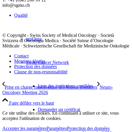
info@sgmo.ch
Qualité
© Copyright - Swiss Society of Medical Oncology · Società
proQura
Svizzera di Oncologia Medica · Société Suisse d’Oncologie
Médicale · Schweizerische Gesellschaft für Medizinische Onkologie
Contact
Mentions légales
Swiss Cancer Network
Protection des données
Clause de non-responsabilité
Liste des institutions certifiées
Prise en charge radiologique des lésions frontières
Neuro-
Oncology Meeting 2026
Faire défiler vers le haut
Demander un certificat
Ce site utilise des cookies. En continuant à utiliser ce site, vous
acceptez l'utilisation de cookies.
Accepter les paramètres
Paramètres
Protection des données