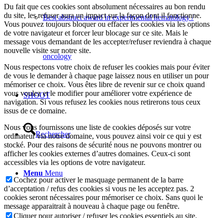
Du fait que ces cookies sont absolument nécessaires au bon rendu
du site, les refuser aura un impact sur la façon dont il fonctionne.
Best abstract award in experimental hematology /
Vous pouvez toujours bloquer ou effacer les cookies via les options
de votre navigateur et forcer leur blocage sur ce site. Mais le
message vous demandant de les accepter/refuser reviendra à chaque
nouvelle visite sur notre site.
oncology
Nous respectons votre choix de refuser les cookies mais pour éviter
de vous le demander à chaque page laissez nous en utiliser un pour
mémoriser ce choix. Vous êtes libre de revenir sur ce choix quand
vous voulez et le modifier pour améliorer votre expérience de
SHOOT
navigation. Si vous refusez les cookies nous retirerons tous ceux
issus de ce domaine.
Nous vous fournissons une liste de cookies déposés sur votre
Rechercher
ordinateur via notre domaine, vous pouvez ainsi voir ce qui y est
stocké. Pour des raisons de sécurité nous ne pouvons montrer ou
afficher les cookies externes d’autres domaines. Ceux-ci sont
accessibles via les options de votre navigateur.
Menu
Menu
Cochez pour activer le masquage permanent de la barre
d’acceptation / refus des cookies si vous ne les acceptez pas. 2
cookies seront nécessaires pour mémoriser ce choix. Sans quoi le
message apparaitrait à nouveau à chaque page ou fenêtre.
Cliquer pour autoriser / refuser les cookies essentiels au site.