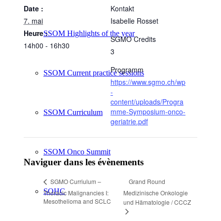
Date :
Kontakt
7. mai
Isabelle Rosset
Heure :
SSOM Highlights of the year
SGMO Credits
14h00 - 16h30
3
Programm
SSOM Current practice sessions
https://www.sgmo.ch/wp
-
content/uploads/Progra
mme-Symposium-onco-
SSOM Curriculum
geriatrie.pdf
SSOM Onco Summit
Naviguer dans les évènements
Grand Round
SGMO Curriulum –
SOHC
Thoracic Malignancies I:
Medizinische Onkologie
Mesothelioma and SCLC
und Hämatologie / CCCZ