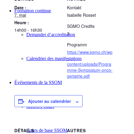
Date :
Kontakt
Formation continue
7. mai
Isabelle Rosset
Heure :
SGMO Credits
14h00 - 16h30
3
Demander d’accreditation
Programm
https://www.sgmo.ch/wp
-
Calendrier des manifestations
content/uploads/Progra
mme-Symposium-onco-
geriatrie.pdf
Événements de la SSOM
Ajouter au calendrier
SHOOT cours
DÉTAILS
AUTRES
Cours de base SSOM