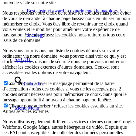
nouvelle visite sur notre site.
Best abstract award in experimental hematology /
Nous respectons votre choix de refuser les cookies mais pour éviter
de vous le demander à chaque page laissez nous en utiliser un pour
mémoriser ce choix. Vous êtes libre de revenir sur ce choix quand
vous voulez et le modifier pour améliorer votre expérience de
navigation. Si vous refusez les cookies nous retirerons tous ceux
oncology
issus de ce domaine.
Nous vous fournissons une liste de cookies déposés sur votre
ordinateur via notre domaine, vous pouvez ainsi voir ce qui y est
SHOOT
stocké. Pour des raisons de sécurité nous ne pouvons montrer ou
afficher les cookies externes d’autres domaines. Ceux-ci sont
accessibles via les options de votre navigateur.
Cochez pour activer le masquage permanent de la barre
Rechercher
d’acceptation / refus des cookies si vous ne les acceptez pas. 2
cookies seront nécessaires pour mémoriser ce choix. Sans quoi le
message apparaitrait à nouveau à chaque page ou fenêtre.
Cliquer pour autoriser / refuser les cookies essentiels au site.
Menu
Menu
Autres services externes
Nous utilisons également différents services externes comme Google
Webfonts, Google Maps, autres hébergeurs de vidéo. Depuis que
ces FAI sont susceptibles de collecter des données personnelles