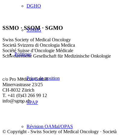
DGHO
SSMO · SSOM · SGMO
SSMIG
Swiss Society of Medical Oncology
Società Svizzera di Oncologia Medica
Société Suisse d’Oncologie Médicale
Politique
Schweizerische Gesellschaft für Medizinische Onkologie
Prises de position
c/o Pro Medicus GmbH
Minervastrasse 23/25
CH-8032 Zürich
T. +41 (0)43 266 99 12
info@sgmo.ch
SPAP
Révision OAMal/OPAS
© Copyright - Swiss Society of Medical Oncology · Società