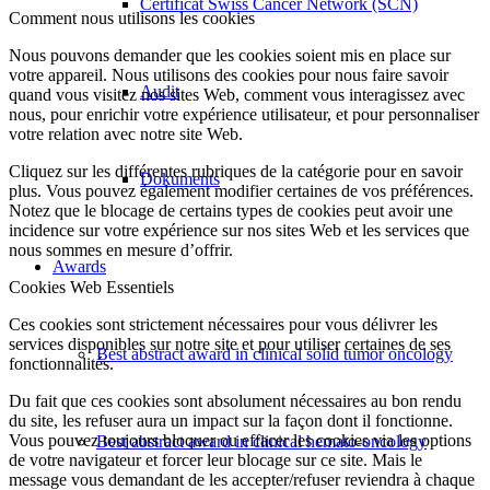
Certificat Swiss Cancer Network (SCN)
Comment nous utilisons les cookies
Nous pouvons demander que les cookies soient mis en place sur
votre appareil. Nous utilisons des cookies pour nous faire savoir
Audit
quand vous visitez nos sites Web, comment vous interagissez avec
nous, pour enrichir votre expérience utilisateur, et pour personnaliser
votre relation avec notre site Web.
Cliquez sur les différentes rubriques de la catégorie pour en savoir
Dokuments
plus. Vous pouvez également modifier certaines de vos préférences.
Notez que le blocage de certains types de cookies peut avoir une
incidence sur votre expérience sur nos sites Web et les services que
nous sommes en mesure d’offrir.
Awards
Cookies Web Essentiels
Ces cookies sont strictement nécessaires pour vous délivrer les
services disponibles sur notre site et pour utiliser certaines de ses
Best abstract award in clinical solid tumor oncology
fonctionnalités.
Du fait que ces cookies sont absolument nécessaires au bon rendu
du site, les refuser aura un impact sur la façon dont il fonctionne.
Vous pouvez toujours bloquer ou effacer les cookies via les options
Best abstract award in clinical hemato-oncology
de votre navigateur et forcer leur blocage sur ce site. Mais le
message vous demandant de les accepter/refuser reviendra à chaque