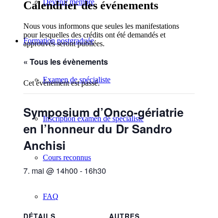
Devenir membre
Calendrier des événements
Nous vous informons que seules les manifestations
pour lesquelles des crédits ont été demandés et
Formation postgraduée
approuvés seront publiées.
« Tous les évènements
Examen de spécialiste
Cet évènement est passé.
Symposium d’Onco-gériatrie
Inscription examen de spécialiste
en l’honneur du Dr Sandro
Anchisi
Cours reconnus
7. mai @ 14h00
-
16h30
FAQ
DÉTAILS
AUTRES