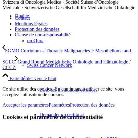
Svizzera di Oncologia Medica · Société Suisse d’Oncologie
Médicale · Schweizerische Gesellschaft für Medizinische Onkologie
Qualité
Contact
Mentions légales
Protection des données
Clause de non-responsabilité
proQura
SGMO Curriulum – Thoracic Malignancies I: Mesothelioma and
SCLC
Grand Round Medizinische Onkologie und Hämatologie /
Swiss Cancer Network
CCCZ
Faire défiler vers le haut
Ce site utilise des cookies. En continuant à utiliser ce site, vous
Liste des institutions certifiées
acceptez l'utilisation de cookies.
Accepter les paramètres
Paramètres
Protection des données
Demander un certificat
Cookies et paramètres de confidentialité