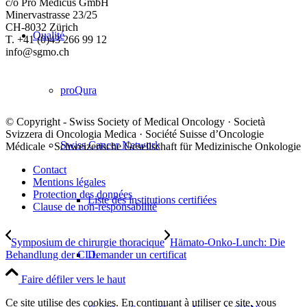
c/o Pro Medicus GmbH
Minervastrasse 23/25
CH-8032 Zürich
Qualité
T. +41 (0)43 266 99 12
info@sgmo.ch
proQura
© Copyright - Swiss Society of Medical Oncology · Società
Svizzera di Oncologia Medica · Société Suisse d’Oncologie
Swiss Cancer Network
Médicale · Schweizerische Gesellschaft für Medizinische Onkologie
Contact
Mentions légales
Protection des données
Liste des institutions certifiées
Clause de non-responsabilité
Symposium de chirurgie thoracique
Hämato-Onko-Lunch: Die
Demander un certificat
Behandlung der CLL
Faire défiler vers le haut
Ce site utilise des cookies. En continuant à utiliser ce site, vous