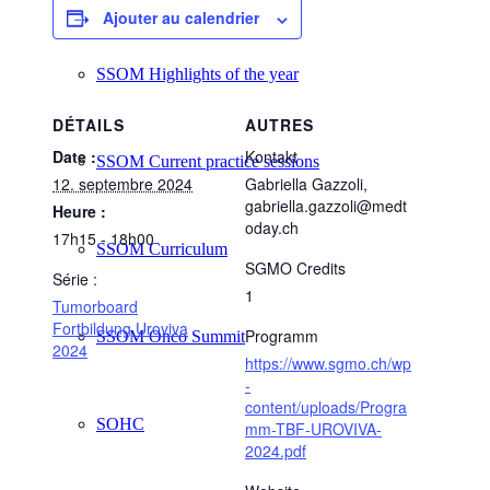
Ajouter au calendrier
SSOM Highlights of the year
DÉTAILS
AUTRES
Date :
Kontakt
SSOM Current practice sessions
12. septembre 2024
Gabriella Gazzoli,
gabriella.gazzoli@medt
Heure :
oday.ch
17h15 - 18h00
SSOM Curriculum
SGMO Credits
Série :
1
Tumorboard
Fortbildung Uroviva
Programm
SSOM Onco Summit
2024
https://www.sgmo.ch/wp
-
content/uploads/Progra
SOHC
mm-TBF-UROVIVA-
2024.pdf