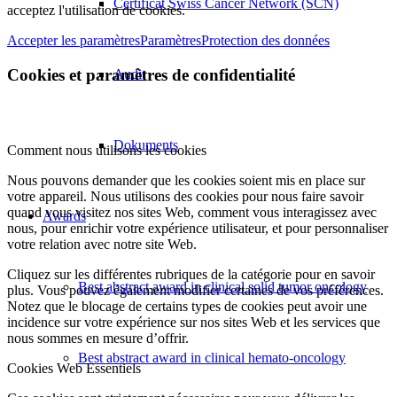
Certificat Swiss Cancer Network (SCN)
acceptez l'utilisation de cookies.
Accepter les paramètres
Paramètres
Protection des données
Cookies et paramètres de confidentialité
Audit
Dokuments
Comment nous utilisons les cookies
Nous pouvons demander que les cookies soient mis en place sur
votre appareil. Nous utilisons des cookies pour nous faire savoir
quand vous visitez nos sites Web, comment vous interagissez avec
Awards
nous, pour enrichir votre expérience utilisateur, et pour personnaliser
votre relation avec notre site Web.
Cliquez sur les différentes rubriques de la catégorie pour en savoir
Best abstract award in clinical solid tumor oncology
plus. Vous pouvez également modifier certaines de vos préférences.
Notez que le blocage de certains types de cookies peut avoir une
incidence sur votre expérience sur nos sites Web et les services que
nous sommes en mesure d’offrir.
Best abstract award in clinical hemato-oncology
Cookies Web Essentiels