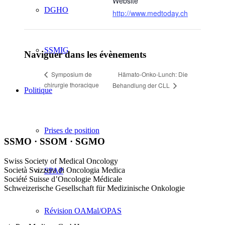
Website
DGHO
http://www.medtoday.ch
SSMIG
Naviguer dans les évènements
Hämato-Onko-Lunch: Die
Symposium de
chirurgie thoracique
Behandlung der CLL
Politique
Prises de position
SSMO · SSOM · SGMO
Swiss Society of Medical Oncology
Società Svizzera di Oncologia Medica
SPAP
Société Suisse d’Oncologie Médicale
Schweizerische Gesellschaft für Medizinische Onkologie
Révision OAMal/OPAS