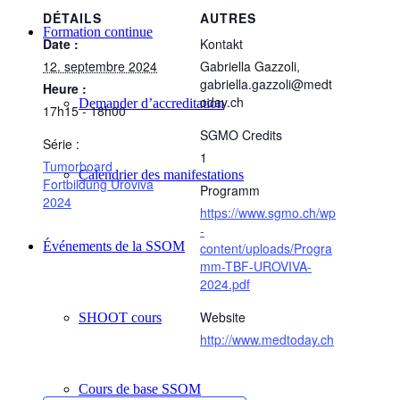
DÉTAILS
AUTRES
Formation continue
Date :
Kontakt
12. septembre 2024
Gabriella Gazzoli,
gabriella.gazzoli@medt
Heure :
oday.ch
Demander d’accreditation
17h15 - 18h00
SGMO Credits
Série :
1
Tumorboard
Calendrier des manifestations
Fortbildung Uroviva
Programm
2024
https://www.sgmo.ch/wp
-
Événements de la SSOM
content/uploads/Progra
mm-TBF-UROVIVA-
2024.pdf
Website
SHOOT cours
http://www.medtoday.ch
Cours de base SSOM