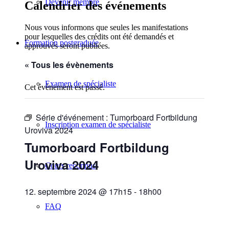
Devenir membre
Calendrier des événements
Nous vous informons que seules les manifestations
pour lesquelles des crédits ont été demandés et
Formation postgraduée
approuvés seront publiées.
« Tous les évènements
Examen de spécialiste
Cet évènement est passé.
Série d'événement :
Tumorboard Fortbildung
Inscription examen de spécialiste
Uroviva 2024
Tumorboard Fortbildung
Uroviva 2024
Cours reconnus
12. septembre 2024 @ 17h15
-
18h00
FAQ