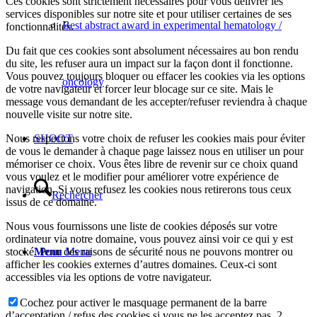
Ces cookies sont strictement nécessaires pour vous délivrer les
services disponibles sur notre site et pour utiliser certaines de ses
Best abstract award in experimental hematology /
fonctionnalités.
Du fait que ces cookies sont absolument nécessaires au bon rendu
du site, les refuser aura un impact sur la façon dont il fonctionne.
Vous pouvez toujours bloquer ou effacer les cookies via les options
oncology
de votre navigateur et forcer leur blocage sur ce site. Mais le
message vous demandant de les accepter/refuser reviendra à chaque
nouvelle visite sur notre site.
Nous respectons votre choix de refuser les cookies mais pour éviter
SHOOT
de vous le demander à chaque page laissez nous en utiliser un pour
mémoriser ce choix. Vous êtes libre de revenir sur ce choix quand
vous voulez et le modifier pour améliorer votre expérience de
navigation. Si vous refusez les cookies nous retirerons tous ceux
Rechercher
issus de ce domaine.
Nous vous fournissons une liste de cookies déposés sur votre
ordinateur via notre domaine, vous pouvez ainsi voir ce qui y est
stocké. Pour des raisons de sécurité nous ne pouvons montrer ou
Menu
Menu
afficher les cookies externes d’autres domaines. Ceux-ci sont
accessibles via les options de votre navigateur.
Cochez pour activer le masquage permanent de la barre
d’acceptation / refus des cookies si vous ne les acceptez pas. 2