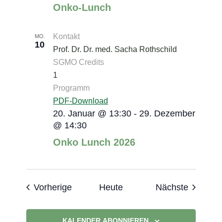
Onko-Lunch
Kontakt
MO.
10
Prof. Dr. Dr. med. Sacha Rothschild
SGMO Credits
1
Programm
PDF-Download
20. Januar @ 13:30
-
29. Dezember
@ 14:30
Onko Lunch 2026
Veranstaltungen
Veranst
Vorherige
Heute
Nächste
KALENDER ABONNIEREN