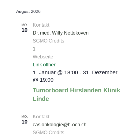
Suche
Ansicht
Datum
August 2026
und
Navigat
wählen.
Ansichten,
Kontakt
MO.
10
Navigation
Dr. med. Willy Nettekoven
SGMO Credits
1
Webseite
Link öffnen
1. Januar @ 18:00
-
31. Dezember
@ 19:00
Tumorboard Hirslanden Klinik
Linde
Kontakt
MO.
10
cas.onkologie@h-och.ch
SGMO Credits