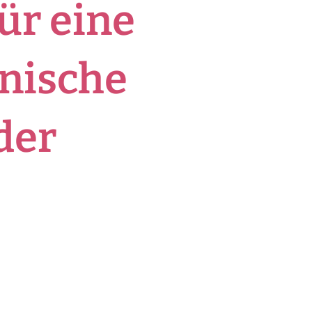
ür eine
inische
der