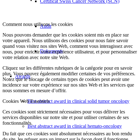
Certificat Swiss Cancer Network (SCN)
Comment nous utilisons les cookies
Audit
Nous pouvons demander que les cookies soient mis en place sur
votre appareil. Nous utilisons des cookies pour nous faire savoir
quand vous visitez nos sites Web, comment vous interagissez avec
Dokuments
nous, pour enrichir votre expérience utilisateur, et pour personnaliser
votre relation avec notre site Web.
Cliquez sur les différentes rubriques de la catégorie pour en savoir
plus. Vous pouvez également modifier certaines de vos préférences.
Awards
Notez que le blocage de certains types de cookies peut avoir une
incidence sur votre expérience sur nos sites Web et les services que
nous sommes en mesure d’offrir.
Cookies Web Essentiels
Best abstract award in clinical solid tumor oncology
Ces cookies sont strictement nécessaires pour vous délivrer les
services disponibles sur notre site et pour utiliser certaines de ses
fonctionnalités.
Best abstract award in clinical hemato-oncology
Du fait que ces cookies sont absolument nécessaires au bon rendu
du site, les refuser aura un impact sur la façon dont il fonctionne.