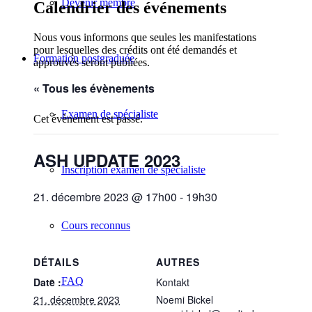
Devenir membre
Calendrier des événements
Nous vous informons que seules les manifestations
pour lesquelles des crédits ont été demandés et
Formation postgraduée
approuvés seront publiées.
« Tous les évènements
Examen de spécialiste
Cet évènement est passé.
ASH UPDATE 2023
Inscription examen de spécialiste
21. décembre 2023 @ 17h00
-
19h30
Cours reconnus
DÉTAILS
AUTRES
FAQ
Date :
Kontakt
21. décembre 2023
Noemi Bickel