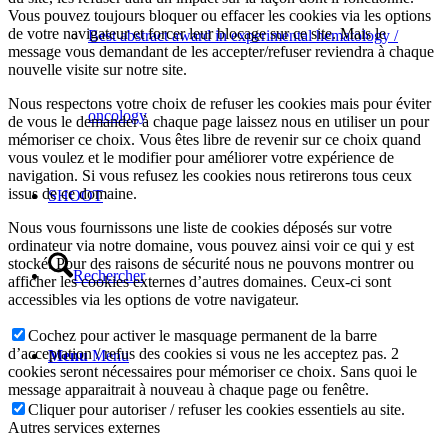
Vous pouvez toujours bloquer ou effacer les cookies via les options
de votre navigateur et forcer leur blocage sur ce site. Mais le
Best abstract award in experimental hematology /
message vous demandant de les accepter/refuser reviendra à chaque
nouvelle visite sur notre site.
Nous respectons votre choix de refuser les cookies mais pour éviter
oncology
de vous le demander à chaque page laissez nous en utiliser un pour
mémoriser ce choix. Vous êtes libre de revenir sur ce choix quand
vous voulez et le modifier pour améliorer votre expérience de
navigation. Si vous refusez les cookies nous retirerons tous ceux
issus de ce domaine.
SHOOT
Nous vous fournissons une liste de cookies déposés sur votre
ordinateur via notre domaine, vous pouvez ainsi voir ce qui y est
stocké. Pour des raisons de sécurité nous ne pouvons montrer ou
Rechercher
afficher les cookies externes d’autres domaines. Ceux-ci sont
accessibles via les options de votre navigateur.
Cochez pour activer le masquage permanent de la barre
d’acceptation / refus des cookies si vous ne les acceptez pas. 2
Menu
Menu
cookies seront nécessaires pour mémoriser ce choix. Sans quoi le
message apparaitrait à nouveau à chaque page ou fenêtre.
Cliquer pour autoriser / refuser les cookies essentiels au site.
Autres services externes