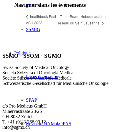
Naviguer dans les évènements
DGHO
TumorBoard Hebdomadaire du
healthbook Post
ASH 2023
Réseau du Sein Lausanne
SSMIG
Politique
SSMO · SSOM · SGMO
Swiss Society of Medical Oncology
Società Svizzera di Oncologia Medica
Prises de position
Société Suisse d’Oncologie Médicale
Schweizerische Gesellschaft für Medizinische Onkologie
SPAP
c/o Pro Medicus GmbH
Minervastrasse 23/25
CH-8032 Zürich
T. +41 (0)43 266 99 12
Révision OAMal/OPAS
info@sgmo.ch