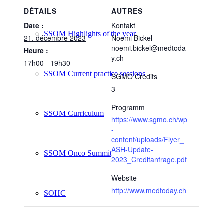
DÉTAILS
AUTRES
Date :
Kontakt
SSOM Highlights of the year
21. décembre 2023
Noemi Bickel
noemi.bickel@medtoda
Heure :
y.ch
17h00 - 19h30
SSOM Current practice sessions
SGMO Credits
3
Programm
SSOM Curriculum
https://www.sgmo.ch/wp
-
content/uploads/Flyer_
ASH-Update-
SSOM Onco Summit
2023_Creditanfrage.pdf
Website
http://www.medtoday.ch
SOHC