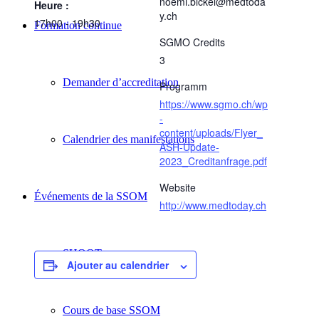
noemi.bickel@medtoda
Heure :
y.ch
17h00 - 19h30
Formation continue
SGMO Credits
3
Demander d’accreditation
Programm
https://www.sgmo.ch/wp
-
content/uploads/Flyer_
Calendrier des manifestations
ASH-Update-
2023_Creditanfrage.pdf
Website
Événements de la SSOM
http://www.medtoday.ch
SHOOT cours
Ajouter au calendrier
Cours de base SSOM