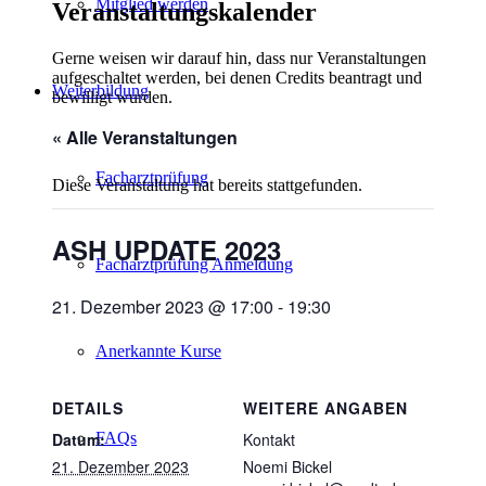
Mitglied werden
Veranstaltungskalender
Gerne weisen wir darauf hin, dass nur Veranstaltungen
aufgeschaltet werden, bei denen Credits beantragt und
Weiterbildung
bewilligt wurden.
« Alle Veranstaltungen
Facharztprüfung
Diese Veranstaltung hat bereits stattgefunden.
ASH UPDATE 2023
Facharztprüfung Anmeldung
21. Dezember 2023 @ 17:00
-
19:30
Anerkannte Kurse
DETAILS
WEITERE ANGABEN
FAQs
Datum:
Kontakt
21. Dezember 2023
Noemi Bickel