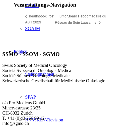
Veranstaltungs-Navigation
DGHO
TumorBoard Hebdomadaire du
healthbook Post
ASH 2023
Réseau du Sein Lausanne
SGAIM
Politics
SSMO · SSOM · SGMO
Swiss Society of Medical Oncology
Società Svizzera di Oncologia Medica
Stellungnahmen
Société Suisse d’Oncologie Médicale
Schweizerische Gesellschaft für Medizinische Onkologie
SPAP
c/o Pro Medicus GmbH
Minervastrasse 23/25
CH-8032 Zürich
T. +41 (0)43 266 99 12
KVV/KLV-Revision
info@sgmo.ch