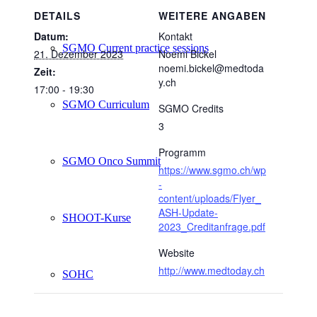
DETAILS
WEITERE ANGABEN
Datum:
Kontakt
SGMO Current practice sessions
21. Dezember 2023
Noemi Bickel
noemi.bickel@medtoda
Zeit:
y.ch
17:00 - 19:30
SGMO Curriculum
SGMO Credits
3
Programm
SGMO Onco Summit
https://www.sgmo.ch/wp
-
content/uploads/Flyer_
ASH-Update-
SHOOT-Kurse
2023_Creditanfrage.pdf
Website
http://www.medtoday.ch
SOHC