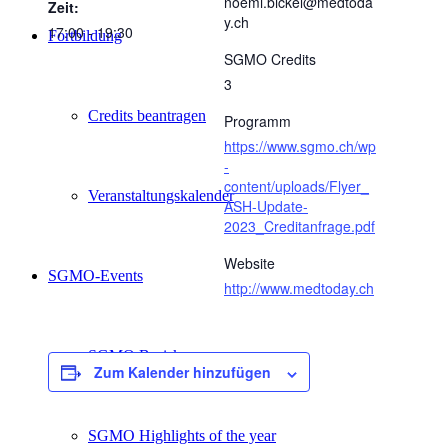
noemi.bickel@medtoda
Zeit:
y.ch
17:00 - 19:30
Fortbildung
SGMO Credits
3
Credits beantragen
Programm
https://www.sgmo.ch/wp
-
content/uploads/Flyer_
Veranstaltungskalender
ASH-Update-
2023_Creditanfrage.pdf
Website
SGMO-Events
http://www.medtoday.ch
SGMO Basiskurs
Zum Kalender hinzufügen
SGMO Highlights of the year