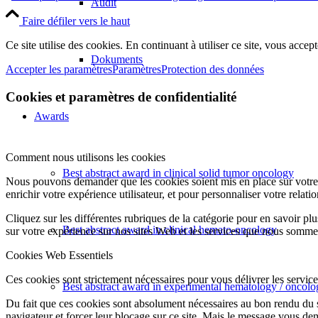
Audit
Faire défiler vers le haut
Ce site utilise des cookies. En continuant à utiliser ce site, vous accept
Dokuments
Accepter les paramètres
Paramètres
Protection des données
Cookies et paramètres de confidentialité
Awards
Comment nous utilisons les cookies
Best abstract award in clinical solid tumor oncology
Nous pouvons demander que les cookies soient mis en place sur votre 
enrichir votre expérience utilisateur, et pour personnaliser votre relati
Cliquez sur les différentes rubriques de la catégorie pour en savoir p
Best abstract award in clinical hemato-oncology
sur votre expérience sur nos sites Web et les services que nous somme
Cookies Web Essentiels
Ces cookies sont strictement nécessaires pour vous délivrer les services 
Best abstract award in experimental hematology / oncolo
Du fait que ces cookies sont absolument nécessaires au bon rendu du si
navigateur et forcer leur blocage sur ce site. Mais le message vous dem