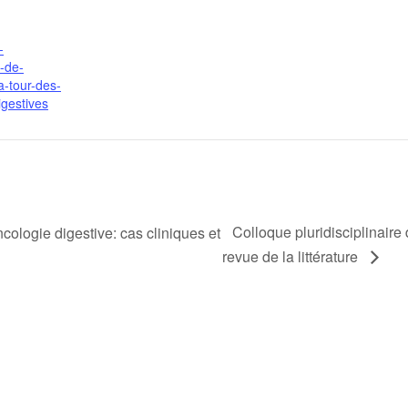
-
e-de-
a-tour-des-
igestives
Colloque pluridisciplinaire 
ncologie digestive: cas cliniques et
revue de la littérature