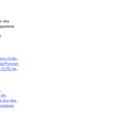
ur des
igestives
s
sgmo.ch/wp-
ads/Program
s-CLPD-de-
-
e-de-
a-tour-des-
igestives