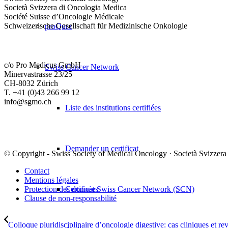
Società Svizzera di Oncologia Medica
Société Suisse d’Oncologie Médicale
Schweizerische Gesellschaft für Medizinische Onkologie
proQura
c/o Pro Medicus GmbH
Swiss Cancer Network
Minervastrasse 23/25
CH-8032 Zürich
T. +41 (0)43 266 99 12
info@sgmo.ch
Liste des institutions certifiées
Demander un certificat
© Copyright - Swiss Society of Medical Oncology · Società Svizzera
Contact
Mentions légales
Certificat Swiss Cancer Network (SCN)
Protection des données
Clause de non-responsabilité
Colloque pluridisciplinaire d’oncologie digestive: cas cliniques et revu