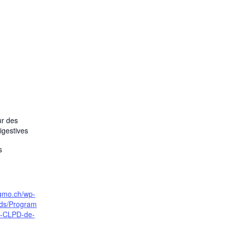
ur des
igestives
s
sgmo.ch/wp-
ads/Program
s-CLPD-de-