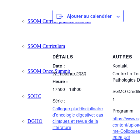
Ajouter au calendrier
SSOM Current practice sessions
SSOM Curriculum
DÉTAILS
AUTRES
Date :
Kontakt
SSOM Onco Summit
22. octobre 2030
Centre La To
Pathologies D
Heure :
17h00 - 18h00
SGMO Credit
SOHC
1
Série :
Colloque pluridisciplinaire
Programm
d’oncologie digestive: cas
https://www.
cliniques et revue de la
DGHO
content/uplo
littérature
me-Colloque
2026.pdf