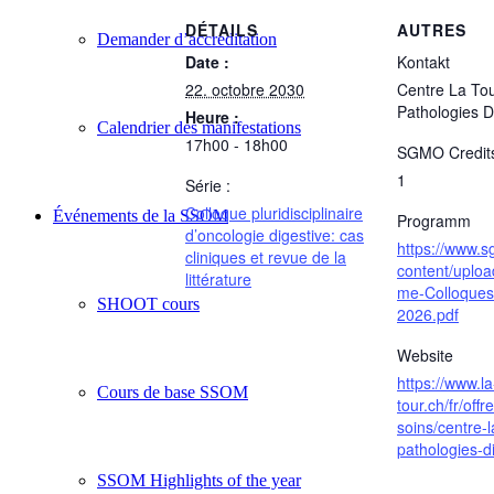
DÉTAILS
AUTRES
Demander d’accreditation
Date :
Kontakt
22. octobre 2030
Centre La To
Pathologies D
Heure :
Calendrier des manifestations
17h00 - 18h00
SGMO Credit
1
Série :
Colloque pluridisciplinaire
Événements de la SSOM
Programm
d’oncologie digestive: cas
https://www.
cliniques et revue de la
content/uplo
littérature
me-Colloque
SHOOT cours
2026.pdf
Website
https://www.la
Cours de base SSOM
tour.ch/fr/offr
soins/centre-l
pathologies-d
SSOM Highlights of the year