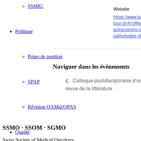
SSMIG
Website
https://www.la
tour.ch/fr/offr
soins/centre-l
Politique
pathologies-d
Prises de position
Naviguer dans les évènements
Colloque pluridisciplinaire d’o
SPAP
revue de la littérature
Révision OAMal/OPAS
SSMO · SSOM · SGMO
Qualité
Swiss Society of Medical Oncology