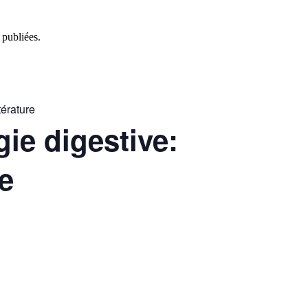
 publiées.
térature
gie digestive:
re