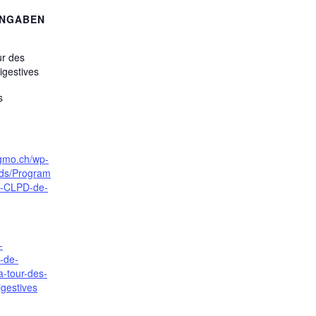
ANGABEN
ur des
igestives
s
sgmo.ch/wp-
ads/Program
s-CLPD-de-
-
e-de-
a-tour-des-
igestives