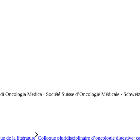
 di Oncologia Medica · Société Suisse d’Oncologie Médicale · Schweiz
e de la littérature
Colloque pluridisciplinaire d’oncologie digestive: cas