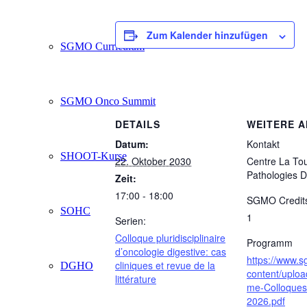
Zum Kalender hinzufügen
SGMO Curriculum
SGMO Onco Summit
DETAILS
WEITERE 
Datum:
Kontakt
SHOOT-Kurse
22. Oktober 2030
Centre La To
Pathologies D
Zeit:
17:00 - 18:00
SGMO Credit
SOHC
1
Serien:
Colloque pluridisciplinaire
Programm
d’oncologie digestive: cas
https://www.
cliniques et revue de la
DGHO
content/uplo
littérature
me-Colloque
2026.pdf