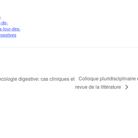
-
e-de-
a-tour-des-
igestives
Colloque pluridisciplinaire 
ncologie digestive: cas cliniques et
revue de la littérature