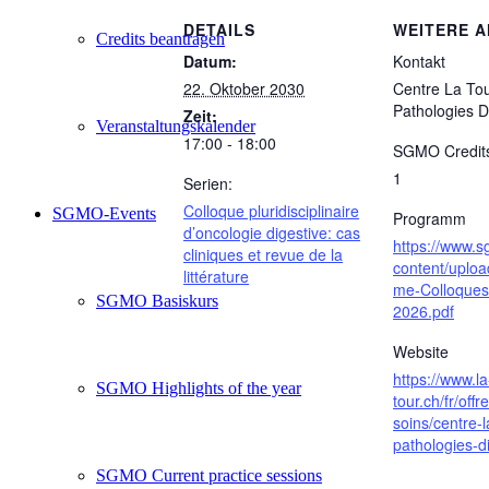
DETAILS
WEITERE 
Credits beantragen
Datum:
Kontakt
22. Oktober 2030
Centre La To
Pathologies D
Zeit:
Veranstaltungskalender
17:00 - 18:00
SGMO Credit
1
Serien:
Colloque pluridisciplinaire
SGMO-Events
Programm
d’oncologie digestive: cas
https://www.
cliniques et revue de la
content/uplo
littérature
me-Colloque
SGMO Basiskurs
2026.pdf
Website
https://www.la
SGMO Highlights of the year
tour.ch/fr/offr
soins/centre-l
pathologies-d
SGMO Current practice sessions