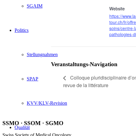
SGAIM
Website
https://www.la
tour.ch/fr/offr
soins/centre-l
Politics
pathologies-d
Stellungnahmen
Veranstaltungs-Navigation
Colloque pluridisciplinaire d’o
SPAP
revue de la littérature
KVV/KLV-Revision
SSMO · SSOM · SGMO
Qualität
Swiss Society of Medical Oncology