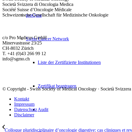
Società Svizzera di Oncologia Medica
Société Suisse d’Oncologie Médicale
Schweizerische Gesellschaft für Medizinische Onkologie
proQura
c/o Pro Medicus GmbH
Swiss Cancer Network
Minervastrasse 23/25
CH-8032 Zürich
T. +41 (0)43 266 99 12
info@sgmo.ch
Liste der Zertifizierte Institutionen
Zertifikat beantragen
© Copyright - Swiss Society of Medical Oncology · Società Svizzera
Kontakt
Impressum
Audit
Datenschutz
Disclaimer
Colloque pluridisciplinaire d’oncologie digestive: cas cliniques et revu