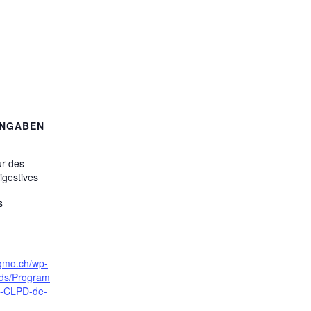
ANGABEN
ur des
igestives
s
sgmo.ch/wp-
ads/Program
s-CLPD-de-