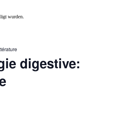
ligt wurden.
ttérature
gie digestive:
re