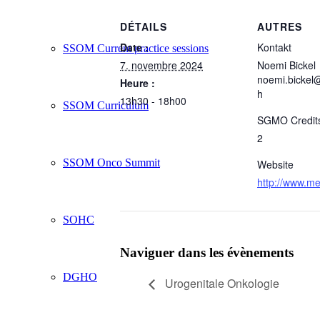
DÉTAILS
AUTRES
Date :
Kontakt
SSOM Current practice sessions
7. novembre 2024
Noemi Bickel
noemi.bickel
Heure :
h
13h30 - 18h00
SSOM Curriculum
SGMO Credit
2
SSOM Onco Summit
Website
http://www.m
SOHC
Naviguer dans les évènements
DGHO
Urogenitale Onkologie