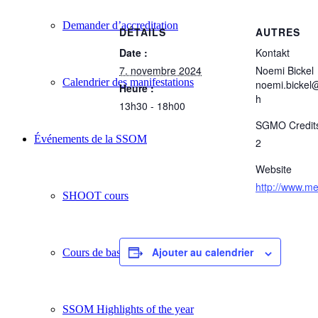
Demander d’accreditation
DÉTAILS
AUTRES
Date :
Kontakt
7. novembre 2024
Noemi Bickel
Calendrier des manifestations
noemi.bickel
Heure :
h
13h30 - 18h00
SGMO Credit
Événements de la SSOM
2
Website
http://www.m
SHOOT cours
Ajouter au calendrier
Cours de base SSOM
SSOM Highlights of the year