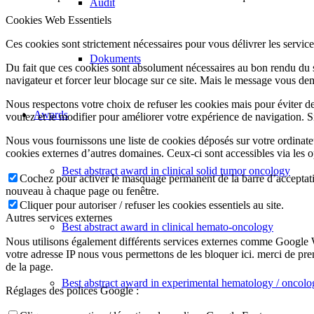
Audit
Cookies Web Essentiels
Ces cookies sont strictement nécessaires pour vous délivrer les services 
Dokuments
Du fait que ces cookies sont absolument nécessaires au bon rendu du si
navigateur et forcer leur blocage sur ce site. Mais le message vous dem
Nous respectons votre choix de refuser les cookies mais pour éviter d
Awards
voulez et le modifier pour améliorer votre expérience de navigation. S
Nous vous fournissons une liste de cookies déposés sur votre ordinate
cookies externes d’autres domaines. Ceux-ci sont accessibles via les o
Best abstract award in clinical solid tumor oncology
Cochez pour activer le masquage permanent de la barre d’acceptatio
nouveau à chaque page ou fenêtre.
Cliquer pour autoriser / refuser les cookies essentiels au site.
Autres services externes
Best abstract award in clinical hemato-oncology
Nous utilisons également différents services externes comme Google 
votre adresse IP nous vous permettons de les bloquer ici. merci de pr
de la page.
Best abstract award in experimental hematology / oncolo
Réglages des polices Google :