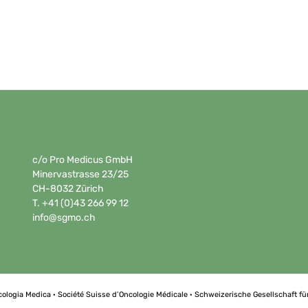
c/o Pro Medicus GmbH
Minervastrasse 23/25
CH-8032 Zürich
T. +41 (0)43 266 99 12
info@sgmo.ch
cologia Medica · Société Suisse d’Oncologie Médicale · Schweizerische Gesellschaft f