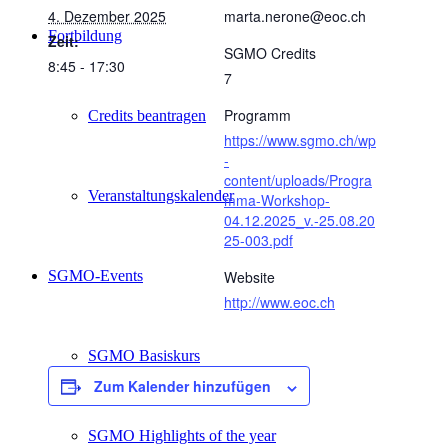
4. Dezember 2025
marta.nerone@eoc.ch
Fortbildung
Zeit:
SGMO Credits
8:45 - 17:30
7
Programm
Credits beantragen
https://www.sgmo.ch/wp
-
content/uploads/Progra
Veranstaltungskalender
mma-Workshop-
04.12.2025_v.-25.08.20
25-003.pdf
SGMO-Events
Website
http://www.eoc.ch
SGMO Basiskurs
Zum Kalender hinzufügen
SGMO Highlights of the year