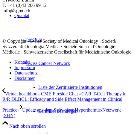
T. +41 (0)43 266 99 12
info@sgmo.ch
Qualität
proQura
© Copyright - Swiss Society of Medical Oncology · Società
Svizzera di Oncologia Medica · Société Suisse d’Oncologie
Médicale · Schweizerische Gesellschaft für Medizinische Onkologie
Kontakt
Swiss Cancer Network
Impressum
Datenschutz
Disclaimer
Liste der Zertifizierte Institutionen
Virtual healthbook CME Fireside Chat «CAR T-Cell Therapy in
R/R DLBCL: Efficacy and Side Effect Management in Clinical
Practice»
Update aus dem Schweizer Hyperthermie-Netzwerk
Zertifikat beantragen
(SHN)
Nach oben scrollen