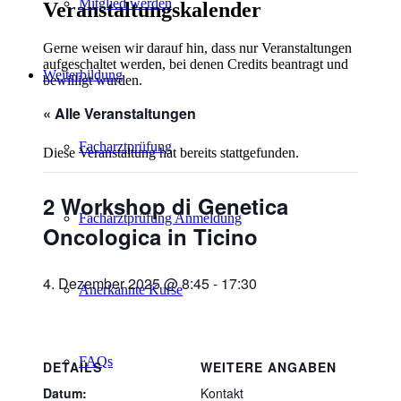
Mitglied werden
Veranstaltungskalender
Gerne weisen wir darauf hin, dass nur Veranstaltungen
aufgeschaltet werden, bei denen Credits beantragt und
Weiterbildung
bewilligt wurden.
« Alle Veranstaltungen
Facharztprüfung
Diese Veranstaltung hat bereits stattgefunden.
2 Workshop di Genetica
Facharztprüfung Anmeldung
Oncologica in Ticino
4. Dezember 2025 @ 8:45
-
17:30
Anerkannte Kurse
FAQs
DETAILS
WEITERE ANGABEN
Datum:
Kontakt