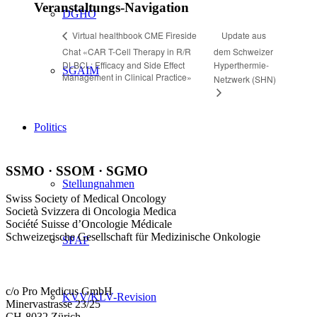
Veranstaltungs-Navigation
DGHO
Update aus
Virtual healthbook CME Fireside
Chat «CAR T-Cell Therapy in R/R
dem Schweizer
DLBCL: Efficacy and Side Effect
Hyperthermie-
SGAIM
Management in Clinical Practice»
Netzwerk (SHN)
Politics
SSMO · SSOM · SGMO
Stellungnahmen
Swiss Society of Medical Oncology
Società Svizzera di Oncologia Medica
Société Suisse d’Oncologie Médicale
Schweizerische Gesellschaft für Medizinische Onkologie
SPAP
c/o Pro Medicus GmbH
KVV/KLV-Revision
Minervastrasse 23/25
CH-8032 Zürich