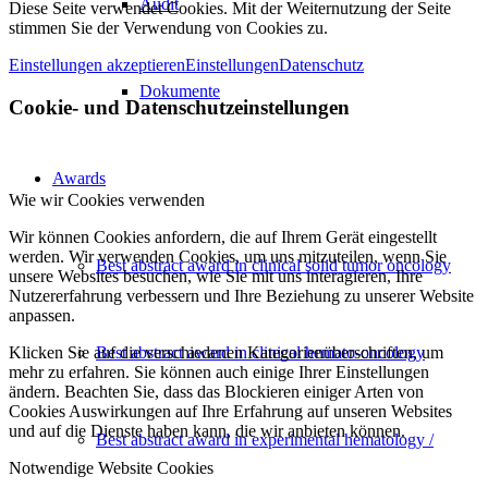
Audit
Diese Seite verwendet Cookies. Mit der Weiternutzung der Seite
stimmen Sie der Verwendung von Cookies zu.
Einstellungen akzeptieren
Einstellungen
Datenschutz
Dokumente
Cookie- und Datenschutzeinstellungen
Awards
Wie wir Cookies verwenden
Wir können Cookies anfordern, die auf Ihrem Gerät eingestellt
werden. Wir verwenden Cookies, um uns mitzuteilen, wenn Sie
Best abstract award in clinical solid tumor oncology
unsere Websites besuchen, wie Sie mit uns interagieren, Ihre
Nutzererfahrung verbessern und Ihre Beziehung zu unserer Website
anpassen.
Klicken Sie auf die verschiedenen Kategorienüberschriften, um
Best abstract award in clinical hemato-oncology
mehr zu erfahren. Sie können auch einige Ihrer Einstellungen
ändern. Beachten Sie, dass das Blockieren einiger Arten von
Cookies Auswirkungen auf Ihre Erfahrung auf unseren Websites
und auf die Dienste haben kann, die wir anbieten können.
Best abstract award in experimental hematology /
Notwendige Website Cookies