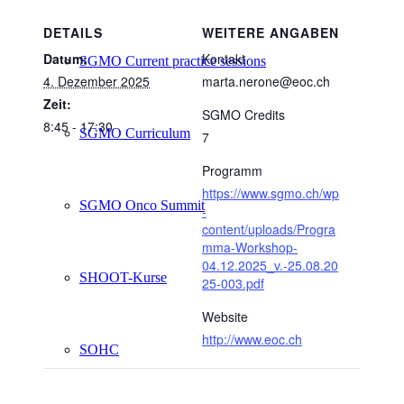
DETAILS
WEITERE ANGABEN
Datum:
Kontakt
SGMO Current practice sessions
4. Dezember 2025
marta.nerone@eoc.ch
Zeit:
SGMO Credits
8:45 - 17:30
SGMO Curriculum
7
Programm
https://www.sgmo.ch/wp
SGMO Onco Summit
-
content/uploads/Progra
mma-Workshop-
04.12.2025_v.-25.08.20
SHOOT-Kurse
25-003.pdf
Website
http://www.eoc.ch
SOHC