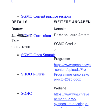
SGMO Current practice sessions
DETAILS
WEITERE ANGABEN
Datum:
Kontakt
16. Juni 2025
Dr Marie-Laure Amram
SGMO Curriculum
Zeit:
SGMO Credits
9:00 - 18:00
7
SGMO Onco Summit
Programm
https://www.sgmo.ch/wp
-content/uploads/Pre-
Programme-onco-sexo-
SHOOT-Kurse
procto-2025.docx
Website
SOHC
https://www.hug.ch/eve
nement/6eme-
symposium-oncologie-