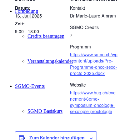
Datum:
Kontakt
Fortbildung
16. Juni 2025
Dr Marie-Laure Amram
Zeit:
SGMO Credits
9:00 - 18:00
7
Credits beantragen
Programm
https://www.sgmo.ch/wp
-content/uploads/Pre-
Veranstaltungskalender
Programme-onco-sexo-
procto-2025.docx
Website
SGMO-Events
https://www.hug.ch/eve
nement/6eme-
symposium-oncologie-
sexologie-proctologie
SGMO Basiskurs
SGMO Highlights of the year
Zum Kalender hinzufügen