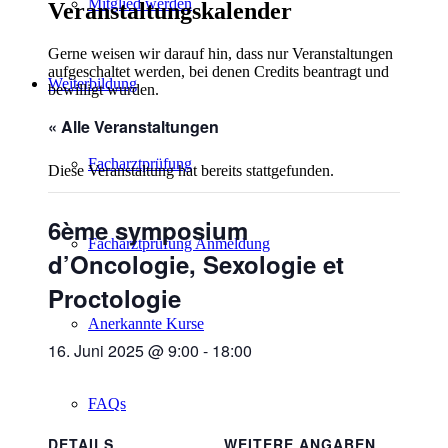
Mitglied werden
Veranstaltungskalender
Gerne weisen wir darauf hin, dass nur Veranstaltungen
aufgeschaltet werden, bei denen Credits beantragt und
Weiterbildung
bewilligt wurden.
« Alle Veranstaltungen
Facharztprüfung
Diese Veranstaltung hat bereits stattgefunden.
6ème symposium
Facharztprüfung Anmeldung
d’Oncologie, Sexologie et
Proctologie
Anerkannte Kurse
16. Juni 2025 @ 9:00
-
18:00
FAQs
DETAILS
WEITERE ANGABEN