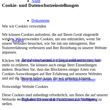
Audit
Cookie- und Datenschutzeinstellungen
Dokumente
Wie wir Cookies verwenden
Wir können Cookies anfordern, die auf Ihrem Gerät eingestellt
werden. Wir verwenden Cookies, um uns mitzuteilen, wenn Sie
Awards
unsere Websites besuchen, wie Sie mit uns interagieren, Ihre
Nutzererfahrung verbessern und Ihre Beziehung zu unserer Website
anpassen.
Best abstract award in clinical solid tumor oncology
Klicken Sie auf die verschiedenen Kategorienüberschriften, um
mehr zu erfahren. Sie können auch einige Ihrer Einstellungen
ändern. Beachten Sie, dass das Blockieren einiger Arten von
Cookies Auswirkungen auf Ihre Erfahrung auf unseren Websites
und auf die Dienste haben kann, die wir anbieten können.
Best abstract award in clinical hemato-oncology
Notwendige Website Cookies
Diese Cookies sind unbedingt erforderlich, um Ihnen die auf unserer
Best abstract award in experimental hematology /
Webseite verfügbaren Dienste und Funktionen zur Verfügung zu
stellen.