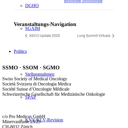
sexologie-proctologie
DGHO
Veranstaltungs-Navigation
SGAIM
ASCO Update 2025
Lung Summit Virtuals
Politics
SSMO · SSOM · SGMO
Stellungnahmen
Swiss Society of Medical Oncology
Società Svizzera di Oncologia Medica
Société Suisse d’Oncologie Médicale
Schweizerische Gesellschaft für Medizinische Onkologie
SPAP
c/o Pro Medicus GmbH
KVV/KLV-Revision
Minervastrasse 23/25
CH-8032 Zürich