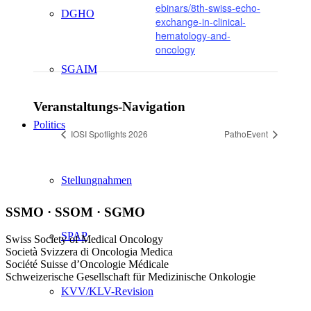
ebinars/8th-swiss-echo-
DGHO
exchange-in-clinical-
hematology-and-
oncology
SGAIM
Veranstaltungs-Navigation
Politics
IOSI Spotlights 2026
PathoEvent
Stellungnahmen
SSMO · SSOM · SGMO
SPAP
Swiss Society of Medical Oncology
Società Svizzera di Oncologia Medica
Société Suisse d’Oncologie Médicale
Schweizerische Gesellschaft für Medizinische Onkologie
KVV/KLV-Revision