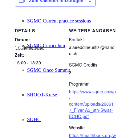
Zum Kalender hinzufügen
SGMO Current practice sessions
DETAILS
WEITERE ANGABEN
Datum:
Kontakt
SGMO Curriculum
17. September
alaeeddine.elfizi@hand
o.ch
Zeit:
16:00 - 18:30
SGMO Credits
SGMO Onco Summit
3
Programm
https://www.sgmo.ch/wp
SHOOT-Kurse
-
content/uploads/26061
7_Flyer-A5_8th-Swiss-
ECHO.pdf
SOHC
Website
https://healthbook.org/w