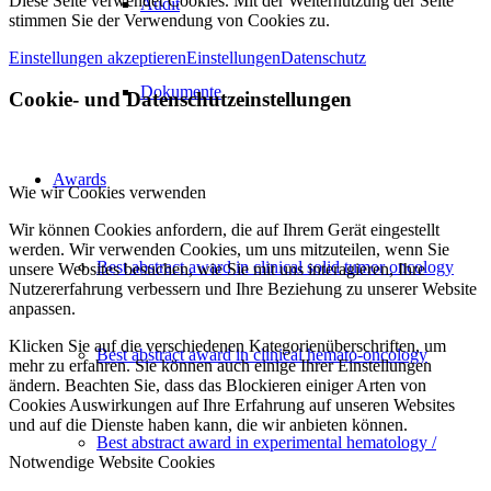
Diese Seite verwendet Cookies. Mit der Weiternutzung der Seite
Audit
stimmen Sie der Verwendung von Cookies zu.
Einstellungen akzeptieren
Einstellungen
Datenschutz
Dokumente
Cookie- und Datenschutzeinstellungen
Awards
Wie wir Cookies verwenden
Wir können Cookies anfordern, die auf Ihrem Gerät eingestellt
werden. Wir verwenden Cookies, um uns mitzuteilen, wenn Sie
Best abstract award in clinical solid tumor oncology
unsere Websites besuchen, wie Sie mit uns interagieren, Ihre
Nutzererfahrung verbessern und Ihre Beziehung zu unserer Website
anpassen.
Klicken Sie auf die verschiedenen Kategorienüberschriften, um
Best abstract award in clinical hemato-oncology
mehr zu erfahren. Sie können auch einige Ihrer Einstellungen
ändern. Beachten Sie, dass das Blockieren einiger Arten von
Cookies Auswirkungen auf Ihre Erfahrung auf unseren Websites
und auf die Dienste haben kann, die wir anbieten können.
Best abstract award in experimental hematology /
Notwendige Website Cookies