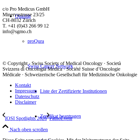
c/o Pro Medicus GmbH
Minervastrasse 23/25
Qualität
CH-8032 Zürich
T. +41 (0)43 266 99 12
info@sgmo.ch
proQura
© Copyright - Swiss Society of Medical Oncology · Società
Swiss Cancer Network
Svizzera di Oncologia Medica · Société Suisse d’Oncologie
Médicale · Schweizerische Gesellschaft für Medizinische Onkologie
Kontakt
Impressum
Liste der Zertifizierte Institutionen
Datenschutz
Disclaimer
Zertifikat beantragen
IOSI Spotlights 2026
PathoEvent
Nach oben scrollen