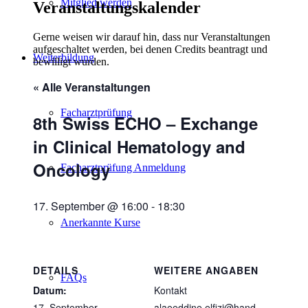
Mitglied werden
Veranstaltungskalender
Gerne weisen wir darauf hin, dass nur Veranstaltungen
aufgeschaltet werden, bei denen Credits beantragt und
Weiterbildung
bewilligt wurden.
« Alle Veranstaltungen
Facharztprüfung
8th Swiss ECHO – Exchange
in Clinical Hematology and
Oncology
Facharztprüfung Anmeldung
17. September @ 16:00
-
18:30
Anerkannte Kurse
DETAILS
WEITERE ANGABEN
FAQs
Datum:
Kontakt
17. September
alaeeddine.elfizi@hand