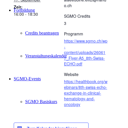
o.ch
Zeit:
Fortbildung
16:00 - 18:30
SGMO Credits
3
Credits beantragen
Programm
https://www.sgmo.ch/wp
-
content/uploads/26061
Veranstaltungskalender
7_Flyer-A5_8th-Swiss-
ECHO.pdf
Website
SGMO-Events
https://healthbook.org/w
ebinars/8th-swiss-echo-
exchange-in-clinical-
hematology-and-
SGMO Basiskurs
oncology
SGMO Highlights of the year