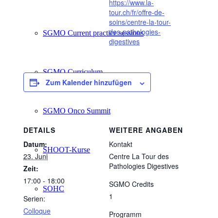
https://www.la-
tour.ch/fr/offre-de-
soins/centre-la-tour-
des-pathologies-
SGMO Current practice sessions
digestives
SGMO Curriculum
Zum Kalender hinzufügen
SGMO Onco Summit
DETAILS
WEITERE ANGABEN
Datum:
Kontakt
SHOOT-Kurse
23. Juni
Centre La Tour des
Pathologies Digestives
Zeit:
17:00 - 18:00
SGMO Credits
SOHC
1
Serien:
Colloque
Programm