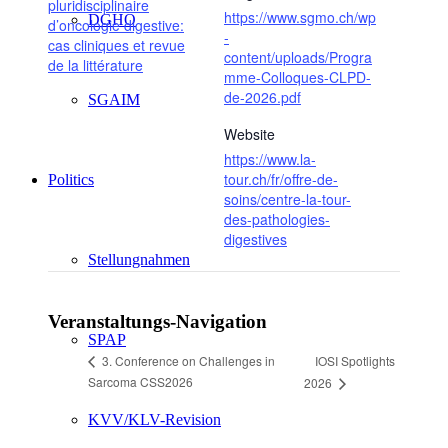
pluridisciplinaire
https://www.sgmo.ch/wp
DGHO
d’oncologie digestive:
-
cas cliniques et revue
content/uploads/Progra
de la littérature
mme-Colloques-CLPD-
de-2026.pdf
SGAIM
Website
https://www.la-
tour.ch/fr/offre-de-
Politics
soins/centre-la-tour-
des-pathologies-
digestives
Stellungnahmen
Veranstaltungs-Navigation
SPAP
IOSI Spotlights
3. Conference on Challenges in
Sarcoma CSS2026
2026
KVV/KLV-Revision