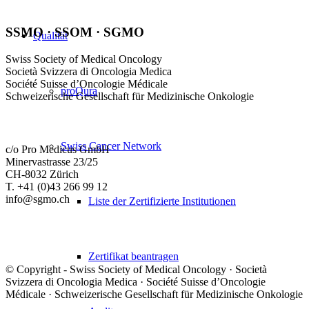
SSMO · SSOM · SGMO
Qualität
Swiss Society of Medical Oncology
Società Svizzera di Oncologia Medica
Société Suisse d’Oncologie Médicale
proQura
Schweizerische Gesellschaft für Medizinische Onkologie
Swiss Cancer Network
c/o Pro Medicus GmbH
Minervastrasse 23/25
CH-8032 Zürich
T. +41 (0)43 266 99 12
info@sgmo.ch
Liste der Zertifizierte Institutionen
Zertifikat beantragen
© Copyright - Swiss Society of Medical Oncology · Società
Svizzera di Oncologia Medica · Société Suisse d’Oncologie
Médicale · Schweizerische Gesellschaft für Medizinische Onkologie