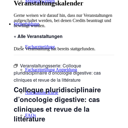
Mitglied werden
Veranstaltungskalender
Gerne weisen wir darauf hin, dass nur Veranstaltungen
aufgeschaltet werden, bei denen Credits beantragt und
Weiterbildung
bewilligt wurden.
« Alle Veranstaltungen
Facharztprüfung
Diese Veranstaltung hat bereits stattgefunden.
Veranstaltungsserie:
Colloque
Facharztprüfung Anmeldung
pluridisciplinaire d’oncologie digestive: cas
cliniques et revue de la littérature
Colloque pluridisciplinaire
Anerkannte Kurse
d’oncologie digestive: cas
cliniques et revue de la
FAQs
littérature