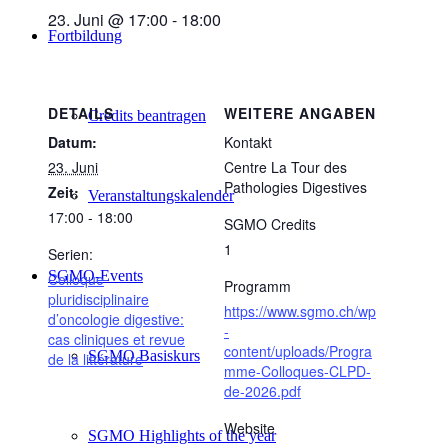
23. Juni @ 17:00
-
18:00
Fortbildung
DETAILS
WEITERE ANGABEN
Credits beantragen
Datum:
Kontakt
23. Juni
Centre La Tour des
Pathologies Digestives
Zeit:
Veranstaltungskalender
17:00 - 18:00
SGMO Credits
1
Serien:
SGMO-Events
Colloque
Programm
pluridisciplinaire
https://www.sgmo.ch/wp
d’oncologie digestive:
-
cas cliniques et revue
content/uploads/Progra
SGMO Basiskurs
de la littérature
mme-Colloques-CLPD-
de-2026.pdf
Website
SGMO Highlights of the year