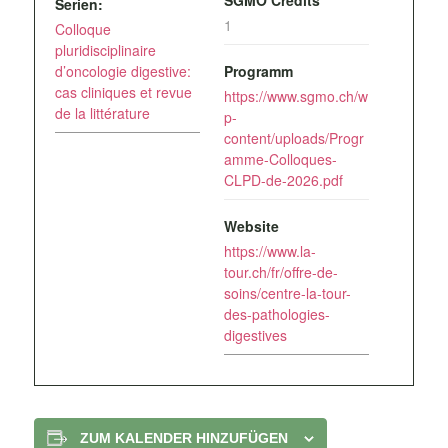
SGMO Credits
Serien:
1
Colloque
pluridisciplinaire
d’oncologie digestive:
Programm
cas cliniques et revue
https://www.sgmo.ch/w
de la littérature
p-
content/uploads/Progr
amme-Colloques-
CLPD-de-2026.pdf
Website
https://www.la-
tour.ch/fr/offre-de-
soins/centre-la-tour-
des-pathologies-
digestives
ZUM KALENDER HINZUFÜGEN