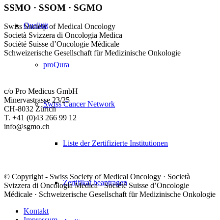
SSMO · SSOM · SGMO
Qualität
Swiss Society of Medical Oncology
Società Svizzera di Oncologia Medica
Société Suisse d’Oncologie Médicale
Schweizerische Gesellschaft für Medizinische Onkologie
proQura
c/o Pro Medicus GmbH
Minervastrasse 23/25
Swiss Cancer Network
CH-8032 Zürich
T. +41 (0)43 266 99 12
info@sgmo.ch
Liste der Zertifizierte Institutionen
© Copyright - Swiss Society of Medical Oncology · Società
Zertifikat beantragen
Svizzera di Oncologia Medica · Société Suisse d’Oncologie
Médicale · Schweizerische Gesellschaft für Medizinische Onkologie
Kontakt
Impressum