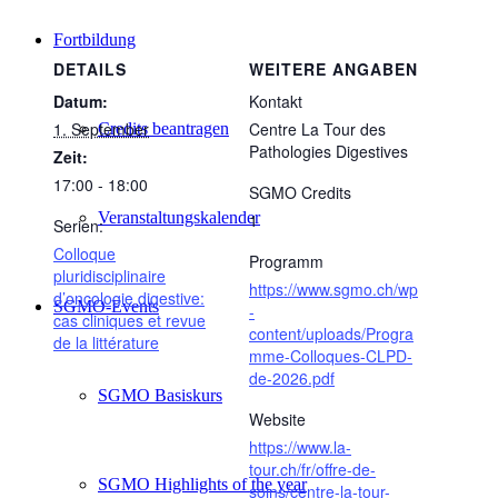
Fortbildung
DETAILS
WEITERE ANGABEN
Datum:
Kontakt
1. September
Centre La Tour des
Credits beantragen
Pathologies Digestives
Zeit:
17:00 - 18:00
SGMO Credits
Veranstaltungskalender
1
Serien:
Colloque
Programm
pluridisciplinaire
https://www.sgmo.ch/wp
d’oncologie digestive:
SGMO-Events
-
cas cliniques et revue
content/uploads/Progra
de la littérature
mme-Colloques-CLPD-
de-2026.pdf
SGMO Basiskurs
Website
https://www.la-
tour.ch/fr/offre-de-
SGMO Highlights of the year
soins/centre-la-tour-