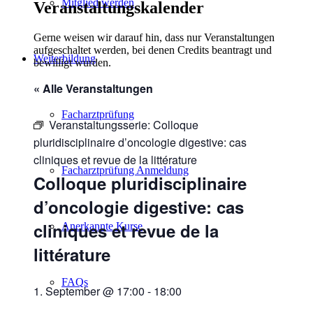
Mitglied werden
Veranstaltungskalender
Gerne weisen wir darauf hin, dass nur Veranstaltungen
aufgeschaltet werden, bei denen Credits beantragt und
Weiterbildung
bewilligt wurden.
« Alle Veranstaltungen
Facharztprüfung
Veranstaltungsserie:
Colloque
pluridisciplinaire d’oncologie digestive: cas
cliniques et revue de la littérature
Facharztprüfung Anmeldung
Colloque pluridisciplinaire
d’oncologie digestive: cas
cliniques et revue de la
Anerkannte Kurse
littérature
FAQs
1. September @ 17:00
-
18:00