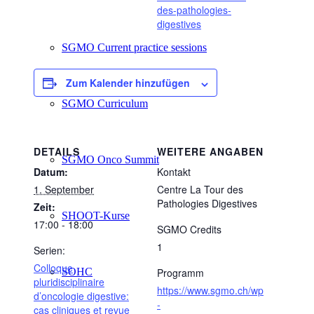
des-pathologies-
digestives
SGMO Current practice sessions
Zum Kalender hinzufügen
SGMO Curriculum
DETAILS
WEITERE ANGABEN
SGMO Onco Summit
Datum:
Kontakt
1. September
Centre La Tour des
Pathologies Digestives
Zeit:
SHOOT-Kurse
17:00 - 18:00
SGMO Credits
1
Serien:
Colloque
SOHC
Programm
pluridisciplinaire
https://www.sgmo.ch/wp
d’oncologie digestive:
-
cas cliniques et revue