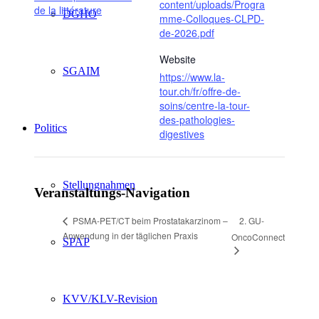
content/uploads/Progra
de la littérature
DGHO
mme-Colloques-CLPD-
de-2026.pdf
Website
SGAIM
https://www.la-
tour.ch/fr/offre-de-
soins/centre-la-tour-
des-pathologies-
Politics
digestives
Stellungnahmen
Veranstaltungs-Navigation
2. GU-
PSMA-PET/CT beim Prostatakarzinom –
Anwendung in der täglichen Praxis
OncoConnect
SPAP
KVV/KLV-Revision