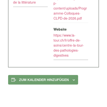
de la littérature
p-
content/uploads/Progr
amme-Colloques-
CLPD-de-2026.pdf
Website
https://www.la-
tour.ch/fr/offre-de-
soins/centre-la-tour-
des-pathologies-
digestives
ZUM KALENDER HINZUFÜGEN