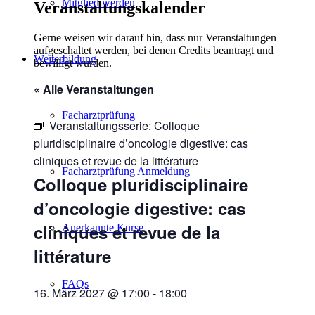
Mitglied werden
Veranstaltungskalender
Gerne weisen wir darauf hin, dass nur Veranstaltungen
aufgeschaltet werden, bei denen Credits beantragt und
Weiterbildung
bewilligt wurden.
« Alle Veranstaltungen
Facharztprüfung
Veranstaltungsserie:
Colloque
pluridisciplinaire d’oncologie digestive: cas
cliniques et revue de la littérature
Facharztprüfung Anmeldung
Colloque pluridisciplinaire
d’oncologie digestive: cas
cliniques et revue de la
Anerkannte Kurse
littérature
FAQs
16. März 2027 @ 17:00
-
18:00