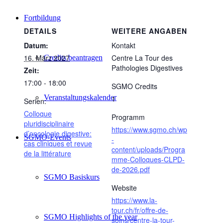
Fortbildung
DETAILS
WEITERE ANGABEN
Datum:
Kontakt
16. März 2027
Centre La Tour des
Credits beantragen
Pathologies Digestives
Zeit:
17:00 - 18:00
SGMO Credits
Veranstaltungskalender
1
Serien:
Colloque
Programm
pluridisciplinaire
https://www.sgmo.ch/wp
d’oncologie digestive:
SGMO-Events
-
cas cliniques et revue
content/uploads/Progra
de la littérature
mme-Colloques-CLPD-
de-2026.pdf
SGMO Basiskurs
Website
https://www.la-
tour.ch/fr/offre-de-
SGMO Highlights of the year
soins/centre-la-tour-