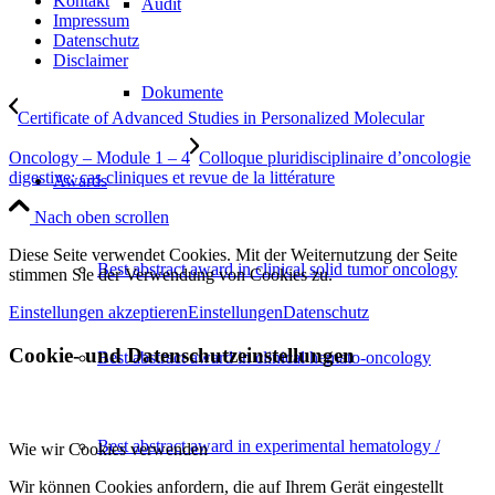
Kontakt
Audit
Impressum
Datenschutz
Disclaimer
Dokumente
Certificate of Advanced Studies in Personalized Molecular
Oncology – Module 1 – 4
Colloque pluridisciplinaire d’oncologie
digestive: cas cliniques et revue de la littérature
Awards
Nach oben scrollen
Diese Seite verwendet Cookies. Mit der Weiternutzung der Seite
Best abstract award in clinical solid tumor oncology
stimmen Sie der Verwendung von Cookies zu.
Einstellungen akzeptieren
Einstellungen
Datenschutz
Cookie- und Datenschutzeinstellungen
Best abstract award in clinical hemato-oncology
Best abstract award in experimental hematology /
Wie wir Cookies verwenden
Wir können Cookies anfordern, die auf Ihrem Gerät eingestellt