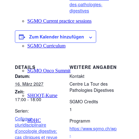
des-pathologies-
digestives
SGMO Current practice sessions
Zum Kalender hinzufügen
SGMO Curriculum
DETAILS
WEITERE ANGABEN
SGMO Onco Summit
Datum:
Kontakt
16. März 2027
Centre La Tour des
Pathologies Digestives
Zeit:
SHOOT-Kurse
17:00 - 18:00
SGMO Credits
1
Serien:
Colloque
SOHC
Programm
pluridisciplinaire
https://www.sgmo.ch/wp
d’oncologie digestive:
-
cas cliniques et revue