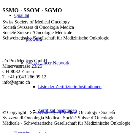
SSMO · SSOM · SGMO
Qualität
Swiss Society of Medical Oncology
Società Svizzera di Oncologia Medica
Société Suisse d’Oncologie Médicale
Schweizerische Gesellschaft für Medizinische Onkologie
proQura
c/o Pro Medicus GmbH
Swiss Cancer Network
Minervastrasse 23/25
CH-8032 Zürich
T. +41 (0)43 266 99 12
info@sgmo.ch
Liste der Zertifizierte Institutionen
Zertifikat beantragen
© Copyright - Swiss Society of Medical Oncology · Società
Svizzera di Oncologia Medica · Société Suisse d’Oncologie
Médicale · Schweizerische Gesellschaft für Medizinische Onkologie