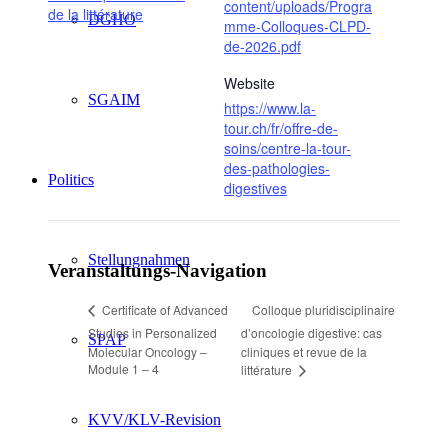
content/uploads/Progra
de la littérature
DGHO
mme-Colloques-CLPD-
de-2026.pdf
Website
SGAIM
https://www.la-
tour.ch/fr/offre-de-
soins/centre-la-tour-
des-pathologies-
Politics
digestives
Stellungnahmen
Veranstaltungs-Navigation
Colloque pluridisciplinaire
Certificate of Advanced
Studies in Personalized
d’oncologie digestive: cas
SPAP
Molecular Oncology –
cliniques et revue de la
Module 1 – 4
littérature
KVV/KLV-Revision