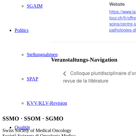
Website
SGAIM
https://www.la
tour.ch/fr/offr
soins/centre-l
pathologies-d
Politics
Stellungnahmen
Veranstaltungs-Navigation
Colloque pluridisciplinaire d’o
SPAP
revue de la littérature
KVV/KLV-Revision
SSMO · SSOM · SGMO
Qualität
Swiss Society of Medical Oncology
Società Svizzera di Oncologia Medica