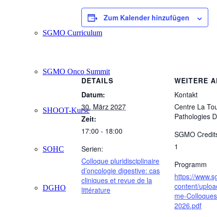
Zum Kalender hinzufügen
SGMO Curriculum
SGMO Onco Summit
DETAILS
WEITERE 
Datum:
Kontakt
30. März 2027
Centre La To
SHOOT-Kurse
Pathologies D
Zeit:
17:00 - 18:00
SGMO Credit
1
Serien:
SOHC
Colloque pluridisciplinaire
Programm
d’oncologie digestive: cas
https://www.
cliniques et revue de la
content/uplo
DGHO
littérature
me-Colloque
2026.pdf