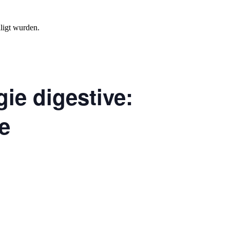
ligt wurden.
gie digestive:
re