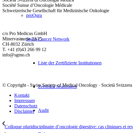
Société Suisse d’Oncologie Médicale
Schweizerische Gesellschaft für Medizinische Onkologie
proQura
c/o Pro Medicus GmbH
Minervastrasse 23/25
Swiss Cancer Network
CH-8032 Zürich
T. +41 (0)43 266 99 12
info@sgmo.ch
Liste der Zertifizierte Institutionen
© Copyright - Swiss Society of Medical Oncology · Società Svizzera
Zertifikat beantragen
Kontakt
Impressum
Datenschutz
Audit
Disclaimer
Colloque pluridisciplinaire d’oncologie digestive: cas cliniques et revu