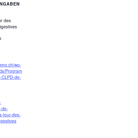
ANGABEN
ur des
igestives
s
sgmo.ch/wp-
ads/Program
s-CLPD-de-
-
e-de-
a-tour-des-
igestives