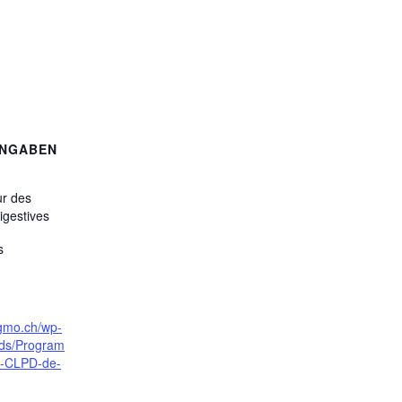
ANGABEN
ur des
igestives
s
sgmo.ch/wp-
ads/Program
s-CLPD-de-