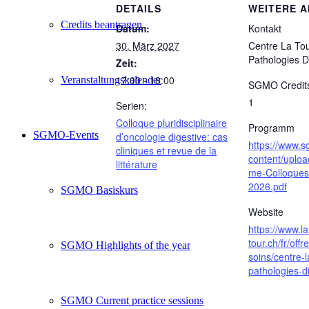
DETAILS
WEITERE 
Credits beantragen
Datum:
Kontakt
30. März 2027
Centre La To
Pathologies D
Zeit:
17:00 - 18:00
Veranstaltungskalender
SGMO Credit
1
Serien:
Colloque pluridisciplinaire
Programm
SGMO-Events
d’oncologie digestive: cas
https://www.
cliniques et revue de la
content/uplo
littérature
me-Colloque
2026.pdf
SGMO Basiskurs
Website
https://www.la
tour.ch/fr/offr
SGMO Highlights of the year
soins/centre-l
pathologies-d
SGMO Current practice sessions