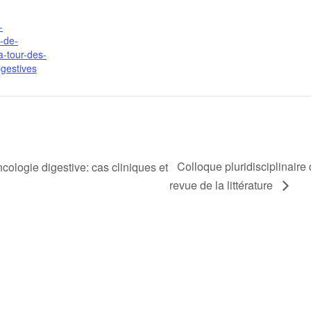
-
e-de-
a-tour-des-
igestives
Colloque pluridisciplinaire 
ncologie digestive: cas cliniques et
revue de la littérature