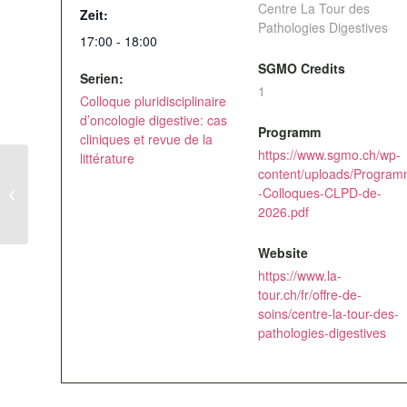
Centre La Tour des
Zeit:
Pathologies Digestives
17:00 - 18:00
SGMO Credits
Serien:
1
Colloque pluridisciplinaire
d’oncologie digestive: cas
Programm
cliniques et revue de la
https://www.sgmo.ch/wp-
littérature
content/uploads/Progra
Colloque pluridisciplinaire
-Colloques-CLPD-de-
d’oncologie digestive: cas cliniques
2026.pdf
et revue de la littérature
Website
https://www.la-
tour.ch/fr/offre-de-
soins/centre-la-tour-des-
pathologies-digestives