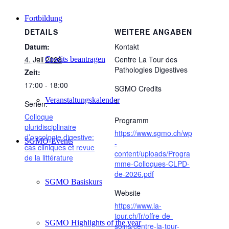
Fortbildung
DETAILS
WEITERE ANGABEN
Datum:
Kontakt
4. Juli 2028
Centre La Tour des
Credits beantragen
Pathologies Digestives
Zeit:
17:00 - 18:00
SGMO Credits
Veranstaltungskalender
1
Serien:
Colloque
Programm
pluridisciplinaire
https://www.sgmo.ch/wp
d’oncologie digestive:
SGMO-Events
-
cas cliniques et revue
content/uploads/Progra
de la littérature
mme-Colloques-CLPD-
de-2026.pdf
SGMO Basiskurs
Website
https://www.la-
tour.ch/fr/offre-de-
SGMO Highlights of the year
soins/centre-la-tour-