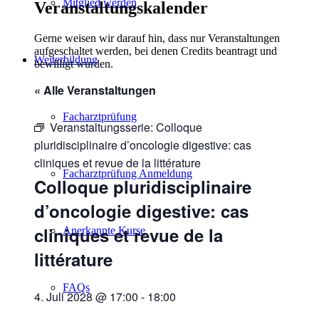
Mitglied werden
Veranstaltungskalender
Gerne weisen wir darauf hin, dass nur Veranstaltungen
aufgeschaltet werden, bei denen Credits beantragt und
Weiterbildung
bewilligt wurden.
« Alle Veranstaltungen
Facharztprüfung
Veranstaltungsserie:
Colloque
pluridisciplinaire d’oncologie digestive: cas
cliniques et revue de la littérature
Facharztprüfung Anmeldung
Colloque pluridisciplinaire
d’oncologie digestive: cas
cliniques et revue de la
Anerkannte Kurse
littérature
FAQs
4. Juli 2028 @ 17:00
-
18:00