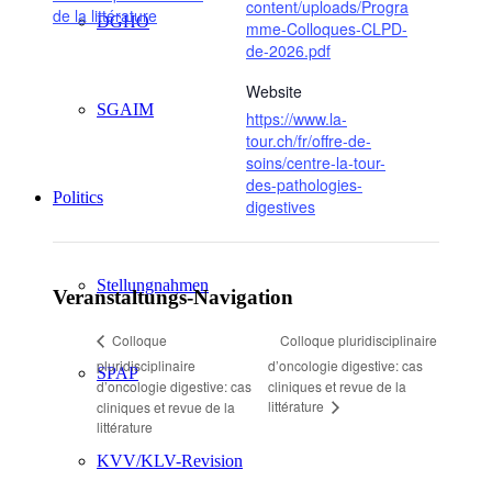
content/uploads/Progra
de la littérature
DGHO
mme-Colloques-CLPD-
de-2026.pdf
Website
SGAIM
https://www.la-
tour.ch/fr/offre-de-
soins/centre-la-tour-
des-pathologies-
Politics
digestives
Stellungnahmen
Veranstaltungs-Navigation
Colloque pluridisciplinaire
Colloque
pluridisciplinaire
d’oncologie digestive: cas
SPAP
d’oncologie digestive: cas
cliniques et revue de la
littérature
cliniques et revue de la
littérature
KVV/KLV-Revision