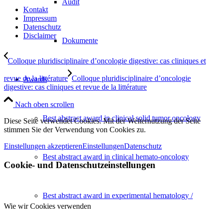
Audit
Kontakt
Impressum
Datenschutz
Disclaimer
Dokumente
Colloque pluridisciplinaire d’oncologie digestive: cas cliniques et
revue de la littérature
Colloque pluridisciplinaire d’oncologie
Awards
digestive: cas cliniques et revue de la littérature
Nach oben scrollen
Best abstract award in clinical solid tumor oncology
Diese Seite verwendet Cookies. Mit der Weiternutzung der Seite
stimmen Sie der Verwendung von Cookies zu.
Einstellungen akzeptieren
Einstellungen
Datenschutz
Best abstract award in clinical hemato-oncology
Cookie- und Datenschutzeinstellungen
Best abstract award in experimental hematology /
Wie wir Cookies verwenden