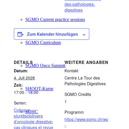
des-pathologies-
digestives
SGMO Current practice sessions
Zum Kalender hinzufügen
SGMO Curriculum
DETAILS
WEITERE ANGABEN
SGMO Onco Summit
Datum:
Kontakt
4. Juli 2028
Centre La Tour des
Pathologies Digestives
Zeit:
SHOOT-Kurse
17:00 - 18:00
SGMO Credits
1
Serien:
Colloque
SOHC
Programm
pluridisciplinaire
https://www.sgmo.ch/wp
d’oncologie digestive:
-
cas cliniques et revue