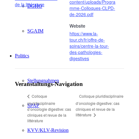
content/uploads/Progra
de la littérature
DGHO
mme-Colloques-CLPD-
de-2026.pdf
Website
SGAIM
https://www.la-
tour.ch/fr/offre-de-
soins/centre-la-tour-
des-pathologies-
Politics
digestives
Stellungnahmen
Veranstaltungs-Navigation
Colloque pluridisciplinaire
Colloque
pluridisciplinaire
d’oncologie digestive: cas
SPAP
d’oncologie digestive: cas
cliniques et revue de la
littérature
cliniques et revue de la
littérature
KVV/KLV-Revision