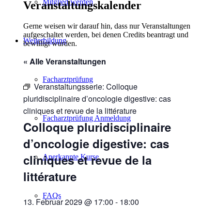
Mitglied werden
Veranstaltungskalender
Gerne weisen wir darauf hin, dass nur Veranstaltungen
aufgeschaltet werden, bei denen Credits beantragt und
Weiterbildung
bewilligt wurden.
« Alle Veranstaltungen
Facharztprüfung
Veranstaltungsserie:
Colloque
pluridisciplinaire d’oncologie digestive: cas
cliniques et revue de la littérature
Facharztprüfung Anmeldung
Colloque pluridisciplinaire
d’oncologie digestive: cas
cliniques et revue de la
Anerkannte Kurse
littérature
FAQs
13. Februar 2029 @ 17:00
-
18:00