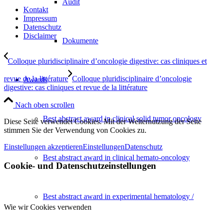
Audit
Kontakt
Impressum
Datenschutz
Disclaimer
Dokumente
Colloque pluridisciplinaire d’oncologie digestive: cas cliniques et
revue de la littérature
Colloque pluridisciplinaire d’oncologie
Awards
digestive: cas cliniques et revue de la littérature
Nach oben scrollen
Best abstract award in clinical solid tumor oncology
Diese Seite verwendet Cookies. Mit der Weiternutzung der Seite
stimmen Sie der Verwendung von Cookies zu.
Einstellungen akzeptieren
Einstellungen
Datenschutz
Best abstract award in clinical hemato-oncology
Cookie- und Datenschutzeinstellungen
Best abstract award in experimental hematology /
Wie wir Cookies verwenden