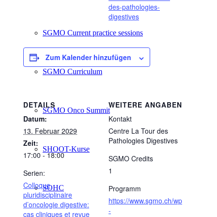
des-pathologies-
digestives
SGMO Current practice sessions
Zum Kalender hinzufügen
SGMO Curriculum
DETAILS
WEITERE ANGABEN
SGMO Onco Summit
Datum:
Kontakt
13. Februar 2029
Centre La Tour des
Pathologies Digestives
Zeit:
SHOOT-Kurse
17:00 - 18:00
SGMO Credits
1
Serien:
Colloque
SOHC
Programm
pluridisciplinaire
https://www.sgmo.ch/wp
d’oncologie digestive:
-
cas cliniques et revue