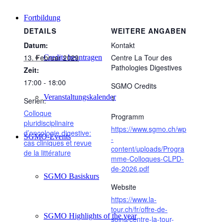
Fortbildung
DETAILS
WEITERE ANGABEN
Datum:
Kontakt
13. Februar 2029
Centre La Tour des
Credits beantragen
Pathologies Digestives
Zeit:
17:00 - 18:00
SGMO Credits
Veranstaltungskalender
1
Serien:
Colloque
Programm
pluridisciplinaire
https://www.sgmo.ch/wp
d’oncologie digestive:
SGMO-Events
-
cas cliniques et revue
content/uploads/Progra
de la littérature
mme-Colloques-CLPD-
de-2026.pdf
SGMO Basiskurs
Website
https://www.la-
tour.ch/fr/offre-de-
SGMO Highlights of the year
soins/centre-la-tour-