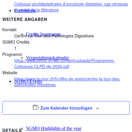
Colloque pluridisciplinaire d’oncologie digestive: cas cliniques
et revue de la littérature
Fortbildung
WEITERE ANGABEN
Kontakt
Credits beantragen
Centre La Tour des Pathologies Digestives
SGMO Credits
1
Programm
Veranstaltungskalender
https://www.sgmo.ch/wp-content/uploads/Programme-
Colloques-CLPD-de-2026.pdf
Website
https://www.la-tour.ch/fr/offre-de-soins/centre-la-tour-des-
SGMO-Events
pathologies-digestives
SGMO Basiskurs
Zum Kalender hinzufügen
SGMO Highlights of the year
DETAILS