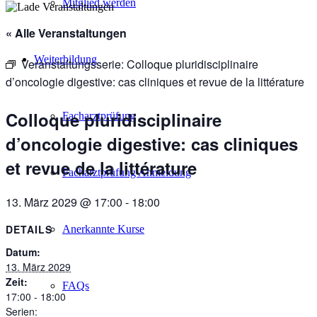
Mitglied werden
« Alle Veranstaltungen
Weiterbildung
Veranstaltungsserie:
Colloque pluridisciplinaire
d’oncologie digestive: cas cliniques et revue de la littérature
Colloque pluridisciplinaire
Facharztprüfung
d’oncologie digestive: cas cliniques
et revue de la littérature
Facharztprüfung Anmeldung
13. März 2029 @ 17:00
-
18:00
DETAILS
Anerkannte Kurse
Datum:
13. März 2029
Zeit:
FAQs
17:00 - 18:00
Serien: