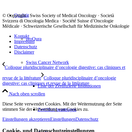
Qualität
© Copyright - Swiss Society of Medical Oncology · Società
Svizzera di Oncologia Medica · Société Suisse d’Oncologie
Médicale · Schweizerische Gesellschaft für Medizinische Onkologie
Kontakt
proQura
Impressum
Datenschutz
Disclaimer
Swiss Cancer Network
Colloque pluridisciplinaire d’oncologie digestive: cas cliniques et
revue de la littérature
Colloque pluridisciplinaire d’oncologie
digestive: cas cliniques et revue de la littérature
Liste der Zertifizierte Institutionen
Nach oben scrollen
Diese Seite verwendet Cookies. Mit der Weiternutzung der Seite
stimmen Sie der Verwendung von Cookies zu.
Zertifikat beantragen
Einstellungen akzeptieren
Einstellungen
Datenschutz
Cookie- und Datenschutzeinstellungen