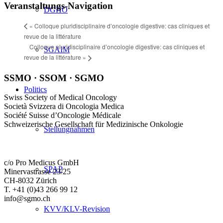
Veranstaltungs-Navigation
DGHO
«
Colloque pluridisciplinaire d’oncologie digestive: cas cliniques et
revue de la littérature
Colloque pluridisciplinaire d’oncologie digestive: cas cliniques et
SGAIM
revue de la littérature
»
SSMO · SSOM · SGMO
Politics
Swiss Society of Medical Oncology
Società Svizzera di Oncologia Medica
Société Suisse d’Oncologie Médicale
Schweizerische Gesellschaft für Medizinische Onkologie
Stellungnahmen
c/o Pro Medicus GmbH
SPAP
Minervastrasse 23/25
CH-8032 Zürich
T. +41 (0)43 266 99 12
info@sgmo.ch
KVV/KLV-Revision