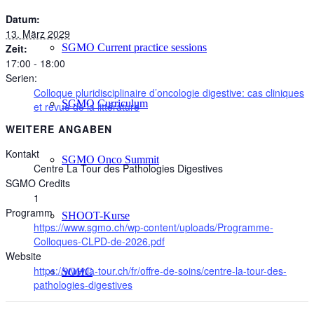
Datum:
13. März 2029
SGMO Current practice sessions
Zeit:
17:00 - 18:00
Serien:
Colloque pluridisciplinaire d’oncologie digestive: cas cliniques
SGMO Curriculum
et revue de la littérature
WEITERE ANGABEN
Kontakt
SGMO Onco Summit
Centre La Tour des Pathologies Digestives
SGMO Credits
1
Programm
SHOOT-Kurse
https://www.sgmo.ch/wp-content/uploads/Programme-
Colloques-CLPD-de-2026.pdf
Website
https://www.la-tour.ch/fr/offre-de-soins/centre-la-tour-des-
SOHC
pathologies-digestives