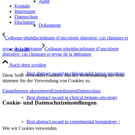
Audit
Kontakt
Impressum
Datenschutz
Disclaimer
Dokumente
Colloque pluridisciplinaire d’oncologie digestive: cas cliniques et
revue de la littérature
Colloque pluridisciplinaire d’oncologie
Awards
digestive: cas cliniques et revue de la littérature
Nach oben scrollen
Best abstract award in clinical solid tumor oncology
Diese Seite verwendet Cookies. Mit der Weiternutzung der Seite
stimmen Sie der Verwendung von Cookies zu.
Einstellungen akzeptieren
Einstellungen
Datenschutz
Best abstract award in clinical hemato-oncology
Cookie- und Datenschutzeinstellungen
Best abstract award in experimental hematology /
Wie wir Cookies verwenden