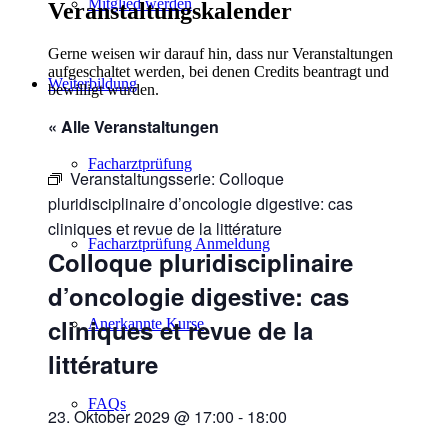
Mitglied werden
Veranstaltungskalender
Gerne weisen wir darauf hin, dass nur Veranstaltungen
aufgeschaltet werden, bei denen Credits beantragt und
Weiterbildung
bewilligt wurden.
« Alle Veranstaltungen
Facharztprüfung
Veranstaltungsserie:
Colloque
pluridisciplinaire d’oncologie digestive: cas
cliniques et revue de la littérature
Facharztprüfung Anmeldung
Colloque pluridisciplinaire
d’oncologie digestive: cas
cliniques et revue de la
Anerkannte Kurse
littérature
FAQs
23. Oktober 2029 @ 17:00
-
18:00