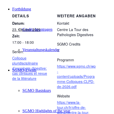
Fortbildung
DETAILS
WEITERE ANGABEN
Datum:
Kontakt
23. Oktober 2029
Centre La Tour des
Credits beantragen
Pathologies Digestives
Zeit:
17:00 - 18:00
SGMO Credits
Veranstaltungskalender
1
Serien:
Colloque
Programm
pluridisciplinaire
https://www.sgmo.ch/wp
d’oncologie digestive:
SGMO-Events
-
cas cliniques et revue
content/uploads/Progra
de la littérature
mme-Colloques-CLPD-
de-2026.pdf
SGMO Basiskurs
Website
https://www.la-
tour.ch/fr/offre-de-
SGMO Highlights of the year
soins/centre-la-tour-