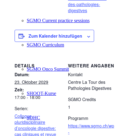
des-pathologies-
digestives
SGMO Current practice sessions
Zum Kalender hinzufügen
SGMO Curriculum
DETAILS
WEITERE ANGABEN
SGMO Onco Summit
Datum:
Kontakt
23. Oktober 2029
Centre La Tour des
Pathologies Digestives
Zeit:
SHOOT-Kurse
17:00 - 18:00
SGMO Credits
1
Serien:
Colloque
SOHC
Programm
pluridisciplinaire
https://www.sgmo.ch/wp
d’oncologie digestive:
-
cas cliniques et revue