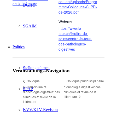
content/uploads/Progra
de la littérature
DGHO
mme-Colloques-CLPD-
de-2026.pdf
Website
SGAIM
https://www.la-
tour.ch/fr/offre-de-
soins/centre-la-tour-
des-pathologies-
Politics
digestives
Stellungnahmen
Veranstaltungs-Navigation
Colloque pluridisciplinaire
Colloque
pluridisciplinaire
d’oncologie digestive: cas
SPAP
d’oncologie digestive: cas
cliniques et revue de la
littérature
cliniques et revue de la
littérature
KVV/KLV-Revision