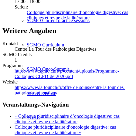
17:00 - 18:00
Serien:
Colloque pluridisciplinaire d’oncologie digestive: cas
cliniques et revue de la littérature
SGMO Current practice sessions
Weitere Angaben
Kontakt
SGMO Curriculum
Centre La Tour des Pathologies Digestives
SGMO Credits
1
Programm
SGMO Onco Summit
https://www.sgmo.ch/wp-content/uploads/Programme-
Colloques-CLPD-de-2026.pdf
Website
https://www.la-tour.ch/fr/offre-de-soins/centre-la-tour-des-
pathologies-digestives
SHOOT-Kurse
Veranstaltungs-Navigation
«
Colloque pluridisciplinaire d’oncologie digestive: cas
SOHC
cliniques et revue de la littérature
Colloque pluridisciplinaire d’oncologie digestive: cas
cliniques et revue de la littérature
»