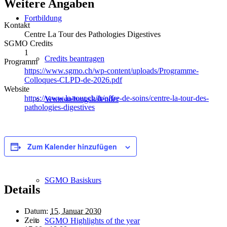
Weitere Angaben
Fortbildung
Kontakt
Centre La Tour des Pathologies Digestives
SGMO Credits
1
Credits beantragen
Programm
https://www.sgmo.ch/wp-content/uploads/Programme-
Colloques-CLPD-de-2026.pdf
Website
https://www.la-tour.ch/fr/offre-de-soins/centre-la-tour-des-
Veranstaltungskalender
pathologies-digestives
SGMO-Events
Zum Kalender hinzufügen
SGMO Basiskurs
Details
Datum:
15. Januar 2030
Zeit:
SGMO Highlights of the year