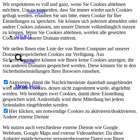
Wir respektieren es voll und ganz, wenn Sie Cookies ablehnen
möchten. Um zu vermeiden, dass Sie immer wieder nach Cookies
oncology
gefragt werden, erlauben Sie uns bitte, einen Cookie für Ihre
Einstellungen zu speichern. Sie können sich jederzeit abmelden oder
andere Cookies zulassen, um unsere Dienste vollumfänglich nutzen
zu können. Wenn Sie Cookies ablehnen, werden alle gesetzten
SHOOT
Cookies auf unserer Domain entfernt.
Wir stellen Ihnen eine Liste der von Ihrem Computer auf unserer
Domain gespeicherten Cookies zur Verfügung. Aus
Sicherheitsgründen können wie Ihnen keine Cookies anzeigen, die
Suche
von anderen Domains gespeichert werden. Diese können Sie in den
Sicherheitseinstellungen Ihres Browsers einsehen.
Aktivieren, damit die Nachrichtenleiste dauerhaft ausgeblendet
Menü
Menü
wird und alle Cookies, denen nicht zugestimmt wurde, abgelehnt
werden. Wir benötigen zwei Cookies, damit diese Einstellung
gespeichert wird. Andernfalls wird diese Mitteilung bei jedem
Seitenladen eingeblendet werden.
Hier klicken, um notwendige Cookies zu aktivieren/deaktivieren.
Andere externe Dienste
Wir nutzen auch verschiedene externe Dienste wie Google
Webfonts, Google Maps und externe Videoanbieter. Da diese
Anbieter möglicherweise personenbezogene Daten von Ihnen