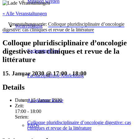
Mitglied werden
« Alle Veranstaltungen
Veranstaltungsserie:
Colloque pluridisciplinaire d’oncologie
Weiterbildung
digestive: cas cliniques et revue de la littérature
Colloque pluridisciplinaire d’oncologie
digestive: cas cliniques et revue de la
Facharztprüfung
littérature
15. Januar 2030 @ 17:00
-
18:00
Facharztprüfung Anmeldung
Details
Datum:
15. Januar 2030
Anerkannte Kurse
Zeit:
17:00 - 18:00
Serien:
Colloque pluridisciplinaire d’oncologie digestive: cas
FAQs
cliniques et revue de la littérature