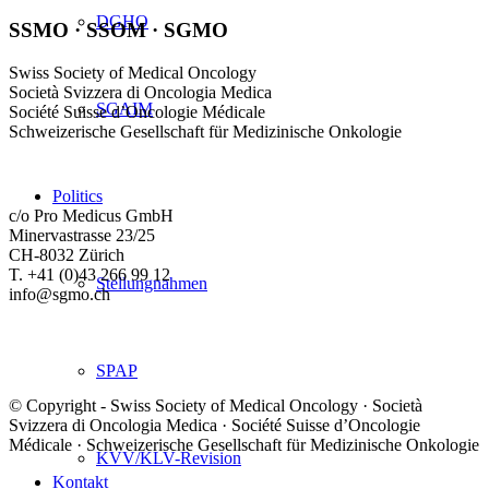
DGHO
SSMO · SSOM · SGMO
Swiss Society of Medical Oncology
Società Svizzera di Oncologia Medica
SGAIM
Société Suisse d’Oncologie Médicale
Schweizerische Gesellschaft für Medizinische Onkologie
Politics
c/o Pro Medicus GmbH
Minervastrasse 23/25
CH-8032 Zürich
T. +41 (0)43 266 99 12
Stellungnahmen
info@sgmo.ch
SPAP
© Copyright - Swiss Society of Medical Oncology · Società
Svizzera di Oncologia Medica · Société Suisse d’Oncologie
Médicale · Schweizerische Gesellschaft für Medizinische Onkologie
KVV/KLV-Revision
Kontakt