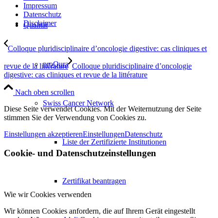
Impressum
Datenschutz
Disclaimer
Qualität
Colloque pluridisciplinaire d’oncologie digestive: cas cliniques et
proQura
revue de la littérature
Colloque pluridisciplinaire d’oncologie
digestive: cas cliniques et revue de la littérature
Nach oben scrollen
Swiss Cancer Network
Diese Seite verwendet Cookies. Mit der Weiternutzung der Seite
stimmen Sie der Verwendung von Cookies zu.
Einstellungen akzeptieren
Einstellungen
Datenschutz
Liste der Zertifizierte Institutionen
Cookie- und Datenschutzeinstellungen
Zertifikat beantragen
Wie wir Cookies verwenden
Wir können Cookies anfordern, die auf Ihrem Gerät eingestellt