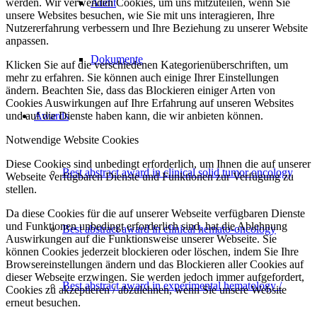
werden. Wir verwenden Cookies, um uns mitzuteilen, wenn Sie
Audit
unsere Websites besuchen, wie Sie mit uns interagieren, Ihre
Nutzererfahrung verbessern und Ihre Beziehung zu unserer Website
anpassen.
Dokumente
Klicken Sie auf die verschiedenen Kategorienüberschriften, um
mehr zu erfahren. Sie können auch einige Ihrer Einstellungen
ändern. Beachten Sie, dass das Blockieren einiger Arten von
Cookies Auswirkungen auf Ihre Erfahrung auf unseren Websites
und auf die Dienste haben kann, die wir anbieten können.
Awards
Notwendige Website Cookies
Diese Cookies sind unbedingt erforderlich, um Ihnen die auf unserer
Best abstract award in clinical solid tumor oncology
Webseite verfügbaren Dienste und Funktionen zur Verfügung zu
stellen.
Da diese Cookies für die auf unserer Webseite verfügbaren Dienste
und Funktionen unbedingt erforderlich sind, hat die Ablehnung
Best abstract award in clinical hemato-oncology
Auswirkungen auf die Funktionsweise unserer Webseite. Sie
können Cookies jederzeit blockieren oder löschen, indem Sie Ihre
Browsereinstellungen ändern und das Blockieren aller Cookies auf
dieser Webseite erzwingen. Sie werden jedoch immer aufgefordert,
Best abstract award in experimental hematology /
Cookies zu akzeptieren / abzulehnen, wenn Sie unsere Website
erneut besuchen.