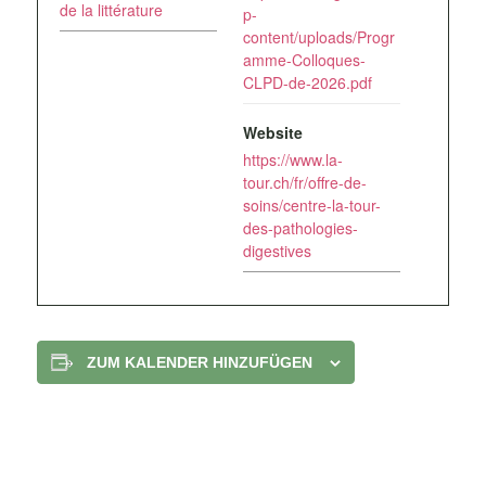
de la littérature
p-
content/uploads/Progr
amme-Colloques-
CLPD-de-2026.pdf
Website
https://www.la-
tour.ch/fr/offre-de-
soins/centre-la-tour-
des-pathologies-
digestives
ZUM KALENDER HINZUFÜGEN