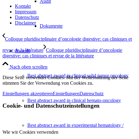
Audit
Kontakt
Impressum
Datenschutz
Disclaimer
Dokumente
Colloque pluridisciplinaire d’oncologie digestive: cas cliniques et
revue de la littérature
Colloque pluridisciplinaire d’oncologie
Awards
digestive: cas cliniques et revue de la littérature
Nach oben scrollen
Best abstract award in clinical solid tumor oncology
Diese Seite verwendet Cookies. Mit der Weiternutzung der Seite
stimmen Sie der Verwendung von Cookies zu.
Einstellungen akzeptieren
Einstellungen
Datenschutz
Best abstract award in clinical hemato-oncology
Cookie- und Datenschutzeinstellungen
Best abstract award in experimental hematology /
Wie wir Cookies verwenden