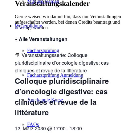
Mitglied werden
Veranstaltungskalender
Gerne weisen wir darauf hin, dass nur Veranstaltungen
aufgeschaltet werden, bei denen Credits beantragt und
Weiterbildung
bewilligt wurden.
« Alle Veranstaltungen
Facharztprüfung
Veranstaltungsserie:
Colloque
pluridisciplinaire d’oncologie digestive: cas
cliniques et revue de la littérature
Facharztprüfung Anmeldung
Colloque pluridisciplinaire
d’oncologie digestive: cas
cliniques et revue de la
Anerkannte Kurse
littérature
FAQs
12. März 2030 @ 17:00
-
18:00