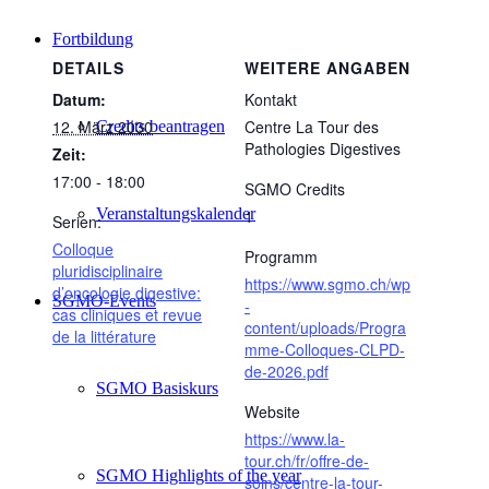
Fortbildung
DETAILS
WEITERE ANGABEN
Datum:
Kontakt
12. März 2030
Centre La Tour des
Credits beantragen
Pathologies Digestives
Zeit:
17:00 - 18:00
SGMO Credits
Veranstaltungskalender
1
Serien:
Colloque
Programm
pluridisciplinaire
https://www.sgmo.ch/wp
d’oncologie digestive:
SGMO-Events
-
cas cliniques et revue
content/uploads/Progra
de la littérature
mme-Colloques-CLPD-
de-2026.pdf
SGMO Basiskurs
Website
https://www.la-
tour.ch/fr/offre-de-
SGMO Highlights of the year
soins/centre-la-tour-