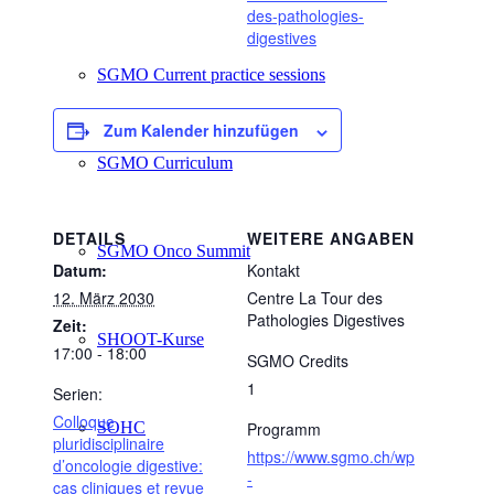
des-pathologies-
digestives
SGMO Current practice sessions
Zum Kalender hinzufügen
SGMO Curriculum
DETAILS
WEITERE ANGABEN
SGMO Onco Summit
Datum:
Kontakt
12. März 2030
Centre La Tour des
Pathologies Digestives
Zeit:
SHOOT-Kurse
17:00 - 18:00
SGMO Credits
1
Serien:
Colloque
SOHC
Programm
pluridisciplinaire
https://www.sgmo.ch/wp
d’oncologie digestive:
-
cas cliniques et revue