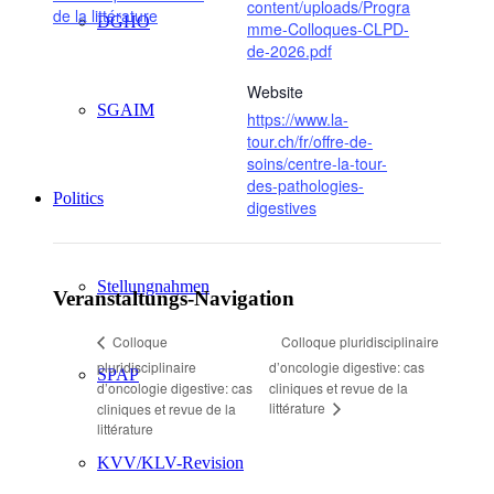
content/uploads/Progra
de la littérature
DGHO
mme-Colloques-CLPD-
de-2026.pdf
Website
SGAIM
https://www.la-
tour.ch/fr/offre-de-
soins/centre-la-tour-
des-pathologies-
Politics
digestives
Stellungnahmen
Veranstaltungs-Navigation
Colloque pluridisciplinaire
Colloque
pluridisciplinaire
d’oncologie digestive: cas
SPAP
d’oncologie digestive: cas
cliniques et revue de la
littérature
cliniques et revue de la
littérature
KVV/KLV-Revision