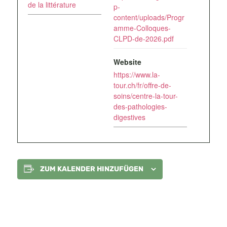
de la littérature
p-
content/uploads/Progr
amme-Colloques-
CLPD-de-2026.pdf
Website
https://www.la-
tour.ch/fr/offre-de-
soins/centre-la-tour-
des-pathologies-
digestives
ZUM KALENDER HINZUFÜGEN