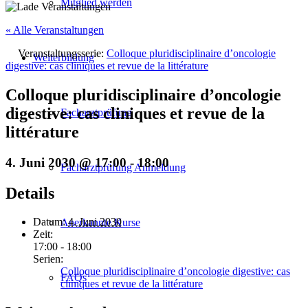
Mitglied werden
« Alle Veranstaltungen
Veranstaltungsserie:
Colloque pluridisciplinaire d’oncologie
Weiterbildung
digestive: cas cliniques et revue de la littérature
Colloque pluridisciplinaire d’oncologie
digestive: cas cliniques et revue de la
Facharztprüfung
littérature
4. Juni 2030 @ 17:00
-
18:00
Facharztprüfung Anmeldung
Details
Datum:
4. Juni 2030
Anerkannte Kurse
Zeit:
17:00 - 18:00
Serien:
Colloque pluridisciplinaire d’oncologie digestive: cas
FAQs
cliniques et revue de la littérature