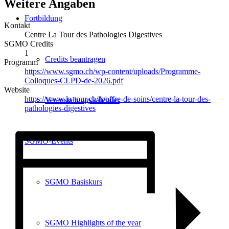
Weitere Angaben
Fortbildung
Kontakt
Centre La Tour des Pathologies Digestives
SGMO Credits
1
Credits beantragen
Programm
https://www.sgmo.ch/wp-content/uploads/Programme-
Colloques-CLPD-de-2026.pdf
Website
https://www.la-tour.ch/fr/offre-de-soins/centre-la-tour-des-
Veranstaltungskalender
pathologies-digestives
SGMO-Events
SGMO Basiskurs
SGMO Highlights of the year