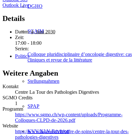
Outlook Live
DGHO
Details
SGAIM
Datum:
4. Juni 2030
Zeit:
17:00 - 18:00
Serien:
Colloque pluridisciplinaire d’oncologie digestive: cas
Politics
cliniques et revue de la littérature
Weitere Angaben
Stellungnahmen
Kontakt
Centre La Tour des Pathologies Digestives
SGMO Credits
1
SPAP
Programm
https://www.sgmo.ch/wp-content/uploads/Programme-
Colloques-CLPD-de-2026.pdf
Website
KVV/KLV-Revision
https://www.la-tour.ch/fr/offre-de-soins/centre-la-tour-des-
pathologies-digestives