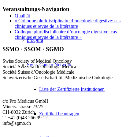
Veranstaltungs-Navigation
Qualität
«
Colloque pluridisciplinaire d’oncologie digestive: cas
cliniques et revue de la littérature
Colloque pluridisciplinaire d’oncologie digestive: cas
cliniques et revue de la littérature
»
proQura
SSMO · SSOM · SGMO
Swiss Society of Medical Oncology
Swiss Cancer Network
Società Svizzera di Oncologia Medica
Société Suisse d’Oncologie Médicale
Schweizerische Gesellschaft für Medizinische Onkologie
Liste der Zertifizierte Institutionen
c/o Pro Medicus GmbH
Minervastrasse 23/25
CH-8032 Zürich
Zertifikat beantragen
T. +41 (0)43 266 99 12
info@sgmo.ch