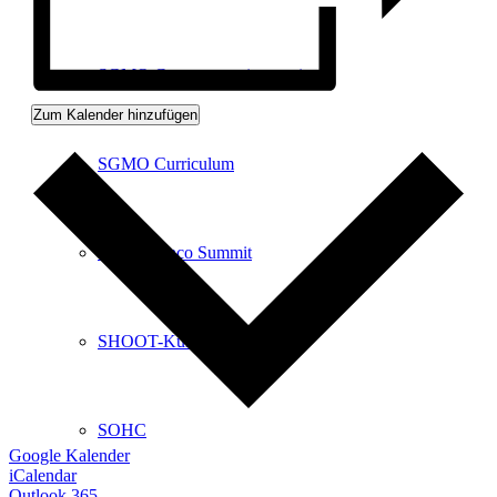
SGMO Current practice sessions
Zum Kalender hinzufügen
SGMO Curriculum
SGMO Onco Summit
SHOOT-Kurse
SOHC
Google Kalender
iCalendar
Outlook 365