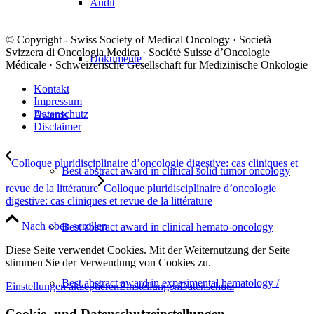
Audit
© Copyright - Swiss Society of Medical Oncology · Società
Svizzera di Oncologia Medica · Société Suisse d’Oncologie
Dokumente
Médicale · Schweizerische Gesellschaft für Medizinische Onkologie
Kontakt
Impressum
Datenschutz
Awards
Disclaimer
Colloque pluridisciplinaire d’oncologie digestive: cas cliniques et
Best abstract award in clinical solid tumor oncology
revue de la littérature
Colloque pluridisciplinaire d’oncologie
digestive: cas cliniques et revue de la littérature
Nach oben scrollen
Best abstract award in clinical hemato-oncology
Diese Seite verwendet Cookies. Mit der Weiternutzung der Seite
stimmen Sie der Verwendung von Cookies zu.
Best abstract award in experimental hematology /
Einstellungen akzeptieren
Einstellungen
Datenschutz
Cookie- und Datenschutzeinstellungen