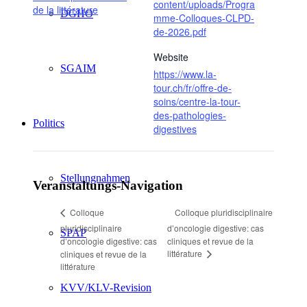
content/uploads/Progra
de la littérature
DGHO
mme-Colloques-CLPD-
de-2026.pdf
Website
SGAIM
https://www.la-
tour.ch/fr/offre-de-
soins/centre-la-tour-
des-pathologies-
Politics
digestives
Stellungnahmen
Veranstaltungs-Navigation
Colloque pluridisciplinaire
Colloque
pluridisciplinaire
d’oncologie digestive: cas
SPAP
d’oncologie digestive: cas
cliniques et revue de la
littérature
cliniques et revue de la
littérature
KVV/KLV-Revision