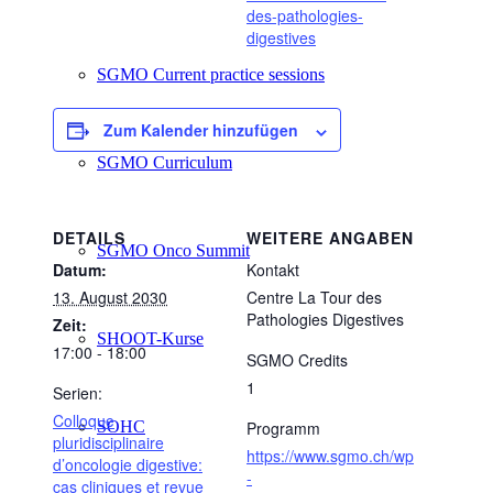
des-pathologies-
digestives
SGMO Current practice sessions
Zum Kalender hinzufügen
SGMO Curriculum
DETAILS
WEITERE ANGABEN
SGMO Onco Summit
Datum:
Kontakt
13. August 2030
Centre La Tour des
Pathologies Digestives
Zeit:
SHOOT-Kurse
17:00 - 18:00
SGMO Credits
1
Serien:
Colloque
SOHC
Programm
pluridisciplinaire
https://www.sgmo.ch/wp
d’oncologie digestive:
-
cas cliniques et revue