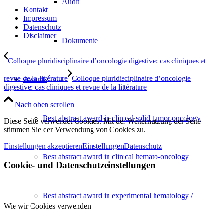
Audit
Kontakt
Impressum
Datenschutz
Disclaimer
Dokumente
Colloque pluridisciplinaire d’oncologie digestive: cas cliniques et
revue de la littérature
Colloque pluridisciplinaire d’oncologie
Awards
digestive: cas cliniques et revue de la littérature
Nach oben scrollen
Best abstract award in clinical solid tumor oncology
Diese Seite verwendet Cookies. Mit der Weiternutzung der Seite
stimmen Sie der Verwendung von Cookies zu.
Einstellungen akzeptieren
Einstellungen
Datenschutz
Best abstract award in clinical hemato-oncology
Cookie- und Datenschutzeinstellungen
Best abstract award in experimental hematology /
Wie wir Cookies verwenden