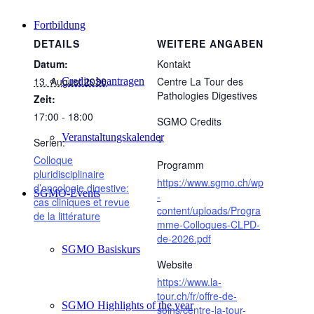
Fortbildung
DETAILS
WEITERE ANGABEN
Datum:
Kontakt
13. August 2030
Centre La Tour des
Credits beantragen
Pathologies Digestives
Zeit:
17:00 - 18:00
SGMO Credits
Veranstaltungskalender
1
Serien:
Colloque
Programm
pluridisciplinaire
https://www.sgmo.ch/wp
d’oncologie digestive:
SGMO-Events
-
cas cliniques et revue
content/uploads/Progra
de la littérature
mme-Colloques-CLPD-
de-2026.pdf
SGMO Basiskurs
Website
https://www.la-
tour.ch/fr/offre-de-
SGMO Highlights of the year
soins/centre-la-tour-