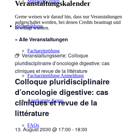
Mitglied werden
Veranstaltungskalender
Gerne weisen wir darauf hin, dass nur Veranstaltungen
aufgeschaltet werden, bei denen Credits beantragt und
Weiterbildung
bewilligt wurden.
« Alle Veranstaltungen
Facharztprüfung
Veranstaltungsserie:
Colloque
pluridisciplinaire d’oncologie digestive: cas
cliniques et revue de la littérature
Facharztprüfung Anmeldung
Colloque pluridisciplinaire
d’oncologie digestive: cas
cliniques et revue de la
Anerkannte Kurse
littérature
FAQs
13. August 2030 @ 17:00
-
18:00