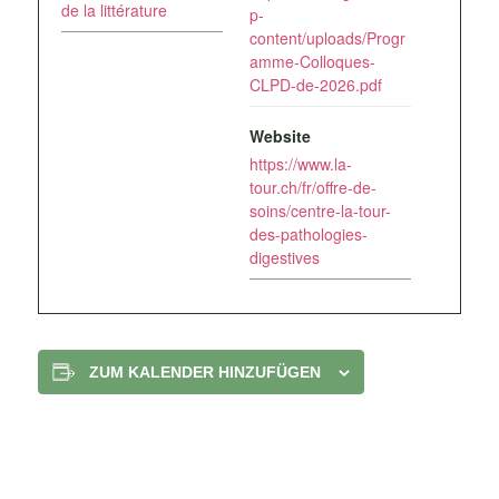
de la littérature
p-
content/uploads/Progr
amme-Colloques-
CLPD-de-2026.pdf
Website
https://www.la-
tour.ch/fr/offre-de-
soins/centre-la-tour-
des-pathologies-
digestives
ZUM KALENDER HINZUFÜGEN