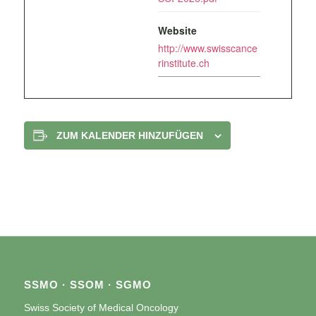
Website
http://www.swisscance
rinstitute.ch
ZUM KALENDER HINZUFÜGEN
SSMO · SSOM · SGMO
Swiss Society of Medical Oncology