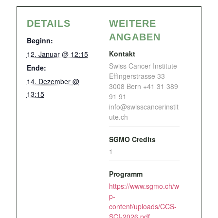
DETAILS
WEITERE
ANGABEN
Beginn:
Kontakt
12. Januar @ 12:15
Swiss Cancer Institute
Ende:
Effingerstrasse 33
14. Dezember @
3008 Bern +41 31 389
13:15
91 91
info@swisscancerinstit
ute.ch
SGMO Credits
1
Programm
https://www.sgmo.ch/w
p-
content/uploads/CCS-
SCI-2026.pdf