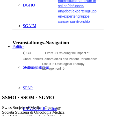
https://tumorzentrum.in
DGHO
sel.ch/de/unser-
angebot/expertengrupp
en/expertengruppe-
cancer-survivorship
SGAIM
Veranstaltungs-Navigation
Politics
Event 3: Exploring the Impact of
GU-
OncoConnect
Comorbidities and Patient Performance
Status in Oncological Therapy
Stellungnahmen
Management
SPAP
SSMO · SSOM · SGMO
Swiss Society of Medical Oncology
KVV/KLV-Revision
Società Svizzera di Oncologia Medica