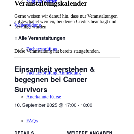
Mitglied werden
Veranstaltungskalender
Gerne weisen wir darauf hin, dass nur Veranstaltungen
aufgeschaltet werden, bei denen Credits beantragt und
Weiterbildung
bewilligt wurden.
« Alle Veranstaltungen
Facharztprüfung
Diese Veranstaltung hat bereits stattgefunden.
Einsamkeit verstehen &
Facharztprüfung Anmeldung
begegnen bei Cancer
Survivors
Anerkannte Kurse
10. September 2025 @ 17:00
-
18:00
FAQs
DETAILS
WEITERE ANGABEN