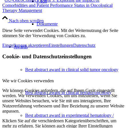
GU-OncoConnect
Event 3: Exploring the Impact of
Audit
Comorbidities and Patient Performance Status in Oncological
Therapy Management
Nach oben scrollen
Dokumente
Diese Seite verwendet Cookies. Mit der Weiternutzung der Seite
stimmen Sie der Verwendung von Cookies zu.
Einstellungen akzeptieren
Einstellungen
Datenschutz
Awards
Cookie- und Datenschutzeinstellungen
Best abstract award in clinical solid tumor oncology
Wie wir Cookies verwenden
Wir können Cookies anfordern, die auf Ihrem Gerät eingestellt
Best abstract award in clinical hemato-oncology
werden. Wir verwenden Cookies, um uns mitzuteilen, wenn Sie
unsere Websites besuchen, wie Sie mit uns interagieren, Ihre
Nutzererfahrung verbessern und Ihre Beziehung zu unserer Website
anpassen.
Best abstract award in experimental hematology /
Klicken Sie auf die verschiedenen Kategorienüberschriften, um
mehr zu erfahren. Sie können auch einige Ihrer Einstellungen