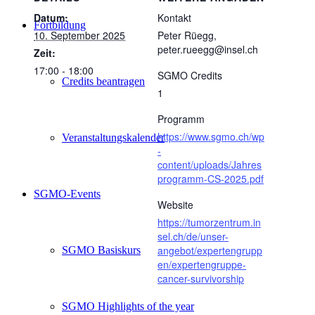
Datum:
Kontakt
Fortbildung
10. September 2025
Peter Rüegg,
peter.rueegg@insel.ch
Zeit:
17:00 - 18:00
SGMO Credits
Credits beantragen
1
Programm
https://www.sgmo.ch/wp
Veranstaltungskalender
-
content/uploads/Jahres
programm-CS-2025.pdf
SGMO-Events
Website
https://tumorzentrum.in
sel.ch/de/unser-
angebot/expertengrupp
SGMO Basiskurs
en/expertengruppe-
cancer-survivorship
SGMO Highlights of the year