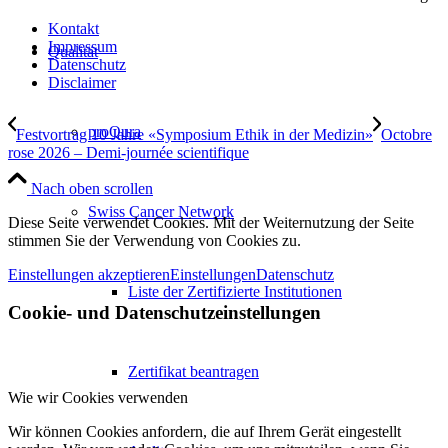
Kontakt
Impressum
Qualität
Datenschutz
Disclaimer
proQura
Festvortrag 10 Jahre «Symposium Ethik in der Medizin»
Octobre
rose 2026 – Demi-journée scientifique
Nach oben scrollen
Swiss Cancer Network
Diese Seite verwendet Cookies. Mit der Weiternutzung der Seite
stimmen Sie der Verwendung von Cookies zu.
Einstellungen akzeptieren
Einstellungen
Datenschutz
Liste der Zertifizierte Institutionen
Cookie- und Datenschutzeinstellungen
Zertifikat beantragen
Wie wir Cookies verwenden
Wir können Cookies anfordern, die auf Ihrem Gerät eingestellt