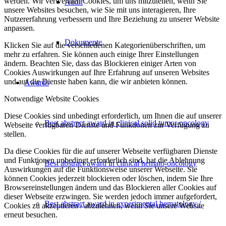
werden. Wir verwenden Cookies, um uns mitzuteilen, wenn Sie
Audit
unsere Websites besuchen, wie Sie mit uns interagieren, Ihre
Nutzererfahrung verbessern und Ihre Beziehung zu unserer Website
anpassen.
Dokumente
Klicken Sie auf die verschiedenen Kategorienüberschriften, um
mehr zu erfahren. Sie können auch einige Ihrer Einstellungen
ändern. Beachten Sie, dass das Blockieren einiger Arten von
Cookies Auswirkungen auf Ihre Erfahrung auf unseren Websites
und auf die Dienste haben kann, die wir anbieten können.
Awards
Notwendige Website Cookies
Diese Cookies sind unbedingt erforderlich, um Ihnen die auf unserer
Best abstract award in clinical solid tumor oncology
Webseite verfügbaren Dienste und Funktionen zur Verfügung zu
stellen.
Da diese Cookies für die auf unserer Webseite verfügbaren Dienste
und Funktionen unbedingt erforderlich sind, hat die Ablehnung
Best abstract award in clinical hemato-oncology
Auswirkungen auf die Funktionsweise unserer Webseite. Sie
können Cookies jederzeit blockieren oder löschen, indem Sie Ihre
Browsereinstellungen ändern und das Blockieren aller Cookies auf
dieser Webseite erzwingen. Sie werden jedoch immer aufgefordert,
Best abstract award in experimental hematology /
Cookies zu akzeptieren / abzulehnen, wenn Sie unsere Website
erneut besuchen.