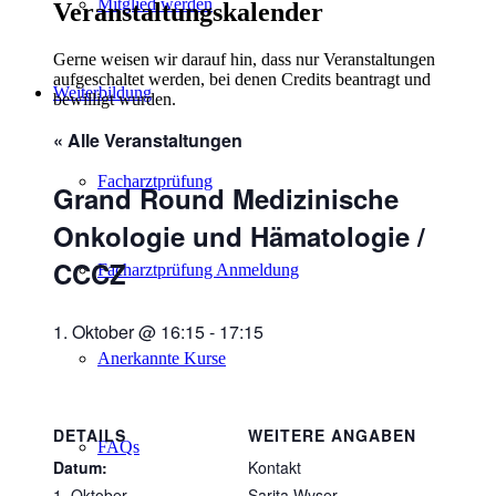
Mitglied werden
Veranstaltungskalender
Gerne weisen wir darauf hin, dass nur Veranstaltungen
aufgeschaltet werden, bei denen Credits beantragt und
Weiterbildung
bewilligt wurden.
« Alle Veranstaltungen
Facharztprüfung
Grand Round Medizinische
Onkologie und Hämatologie /
CCCZ
Facharztprüfung Anmeldung
1. Oktober @ 16:15
-
17:15
Anerkannte Kurse
DETAILS
WEITERE ANGABEN
FAQs
Datum:
Kontakt
1. Oktober
Sarita Wyser,