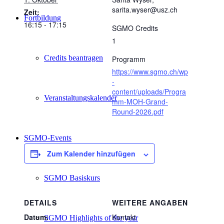
sarita.wyser@usz.ch
Zeit:
Fortbildung
16:15 - 17:15
SGMO Credits
1
Credits beantragen
Programm
https://www.sgmo.ch/wp
-
content/uploads/Progra
Veranstaltungskalender
mm-MOH-Grand-
Round-2026.pdf
SGMO-Events
Zum Kalender hinzufügen
SGMO Basiskurs
DETAILS
WEITERE ANGABEN
Datum:
Kontakt
SGMO Highlights of the year