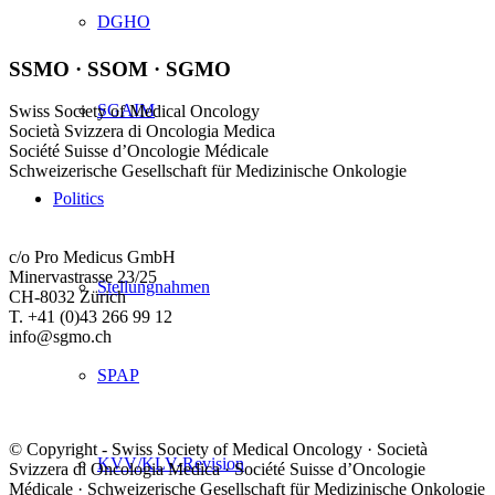
DGHO
SSMO · SSOM · SGMO
SGAIM
Swiss Society of Medical Oncology
Società Svizzera di Oncologia Medica
Société Suisse d’Oncologie Médicale
Schweizerische Gesellschaft für Medizinische Onkologie
Politics
c/o Pro Medicus GmbH
Minervastrasse 23/25
Stellungnahmen
CH-8032 Zürich
T. +41 (0)43 266 99 12
info@sgmo.ch
SPAP
© Copyright - Swiss Society of Medical Oncology · Società
KVV/KLV-Revision
Svizzera di Oncologia Medica · Société Suisse d’Oncologie
Médicale · Schweizerische Gesellschaft für Medizinische Onkologie