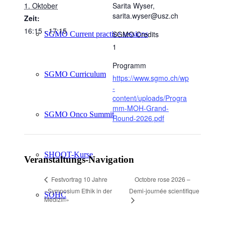
1. Oktober
Sarita Wyser,
sarita.wyser@usz.ch
Zeit:
16:15 - 17:15
SGMO Credits
SGMO Current practice sessions
1
Programm
SGMO Curriculum
https://www.sgmo.ch/wp
-
content/uploads/Progra
mm-MOH-Grand-
SGMO Onco Summit
Round-2026.pdf
SHOOT-Kurse
Veranstaltungs-Navigation
Octobre rose 2026 –
Festvortrag 10 Jahre
«Symposium Ethik in der
Demi-journée scientifique
SOHC
Medizin»