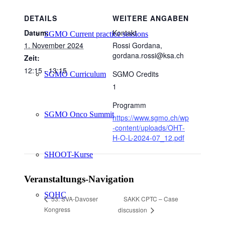
DETAILS
WEITERE ANGABEN
Datum:
Kontakt
SGMO Current practice sessions
1. November 2024
Rossi Gordana,
gordana.rossi@ksa.ch
Zeit:
12:15 - 13:15
SGMO Credits
SGMO Curriculum
1
Programm
SGMO Onco Summit
https://www.sgmo.ch/wp
-content/uploads/OHT-
H-O-L-2024-07_12.pdf
SHOOT-Kurse
Veranstaltungs-Navigation
SOHC
SAKK CPTC – Case
53. SVA-Davoser
Kongress
discussion