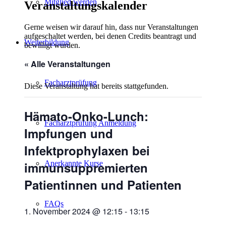
Mitglied werden
Veranstaltungskalender
Gerne weisen wir darauf hin, dass nur Veranstaltungen
aufgeschaltet werden, bei denen Credits beantragt und
Weiterbildung
bewilligt wurden.
« Alle Veranstaltungen
Facharztprüfung
Diese Veranstaltung hat bereits stattgefunden.
Hämato-Onko-Lunch:
Facharztprüfung Anmeldung
Impfungen und
Infektprophylaxen bei
immunsuppremierten
Anerkannte Kurse
Patientinnen und Patienten
FAQs
1. November 2024 @ 12:15
-
13:15