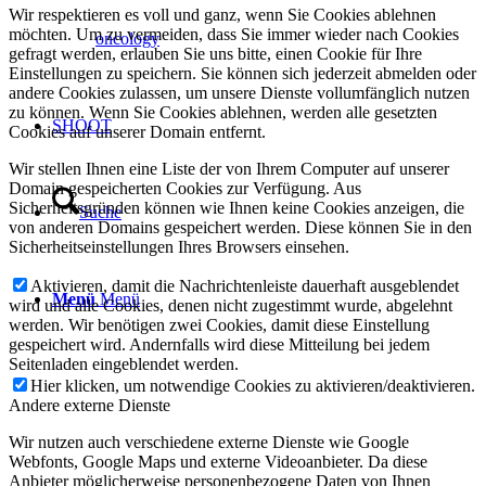
Wir respektieren es voll und ganz, wenn Sie Cookies ablehnen
möchten. Um zu vermeiden, dass Sie immer wieder nach Cookies
oncology
gefragt werden, erlauben Sie uns bitte, einen Cookie für Ihre
Einstellungen zu speichern. Sie können sich jederzeit abmelden oder
andere Cookies zulassen, um unsere Dienste vollumfänglich nutzen
zu können. Wenn Sie Cookies ablehnen, werden alle gesetzten
SHOOT
Cookies auf unserer Domain entfernt.
Wir stellen Ihnen eine Liste der von Ihrem Computer auf unserer
Domain gespeicherten Cookies zur Verfügung. Aus
Sicherheitsgründen können wie Ihnen keine Cookies anzeigen, die
Suche
von anderen Domains gespeichert werden. Diese können Sie in den
Sicherheitseinstellungen Ihres Browsers einsehen.
Aktivieren, damit die Nachrichtenleiste dauerhaft ausgeblendet
Menü
Menü
wird und alle Cookies, denen nicht zugestimmt wurde, abgelehnt
werden. Wir benötigen zwei Cookies, damit diese Einstellung
gespeichert wird. Andernfalls wird diese Mitteilung bei jedem
Seitenladen eingeblendet werden.
Hier klicken, um notwendige Cookies zu aktivieren/deaktivieren.
Andere externe Dienste
Wir nutzen auch verschiedene externe Dienste wie Google
Webfonts, Google Maps und externe Videoanbieter. Da diese
Anbieter möglicherweise personenbezogene Daten von Ihnen