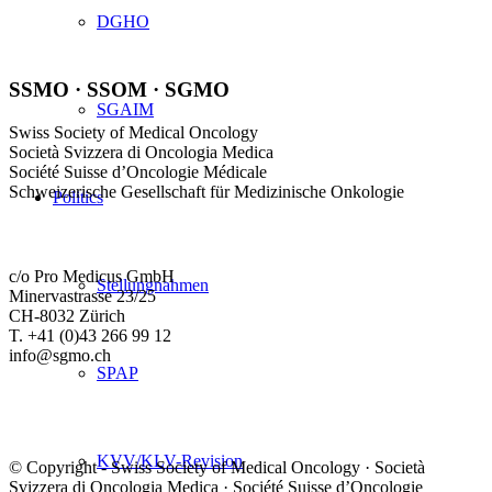
DGHO
SSMO · SSOM · SGMO
SGAIM
Swiss Society of Medical Oncology
Società Svizzera di Oncologia Medica
Société Suisse d’Oncologie Médicale
Schweizerische Gesellschaft für Medizinische Onkologie
Politics
c/o Pro Medicus GmbH
Stellungnahmen
Minervastrasse 23/25
CH-8032 Zürich
T. +41 (0)43 266 99 12
info@sgmo.ch
SPAP
KVV/KLV-Revision
© Copyright - Swiss Society of Medical Oncology · Società
Svizzera di Oncologia Medica · Société Suisse d’Oncologie