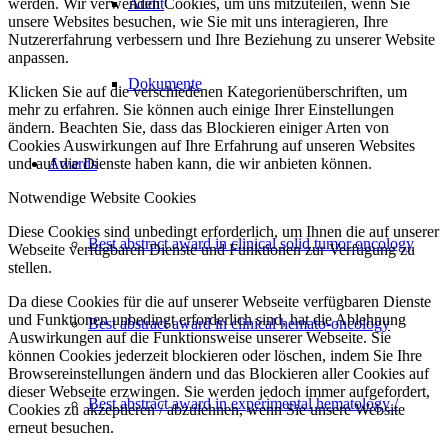
werden. Wir verwenden Cookies, um uns mitzuteilen, wenn Sie
Audit
unsere Websites besuchen, wie Sie mit uns interagieren, Ihre
Nutzererfahrung verbessern und Ihre Beziehung zu unserer Website
anpassen.
Dokumente
Klicken Sie auf die verschiedenen Kategorienüberschriften, um
mehr zu erfahren. Sie können auch einige Ihrer Einstellungen
ändern. Beachten Sie, dass das Blockieren einiger Arten von
Cookies Auswirkungen auf Ihre Erfahrung auf unseren Websites
und auf die Dienste haben kann, die wir anbieten können.
Awards
Notwendige Website Cookies
Diese Cookies sind unbedingt erforderlich, um Ihnen die auf unserer
Best abstract award in clinical solid tumor oncology
Webseite verfügbaren Dienste und Funktionen zur Verfügung zu
stellen.
Da diese Cookies für die auf unserer Webseite verfügbaren Dienste
und Funktionen unbedingt erforderlich sind, hat die Ablehnung
Best abstract award in clinical hemato-oncology
Auswirkungen auf die Funktionsweise unserer Webseite. Sie
können Cookies jederzeit blockieren oder löschen, indem Sie Ihre
Browsereinstellungen ändern und das Blockieren aller Cookies auf
dieser Webseite erzwingen. Sie werden jedoch immer aufgefordert,
Best abstract award in experimental hematology /
Cookies zu akzeptieren / abzulehnen, wenn Sie unsere Website
erneut besuchen.