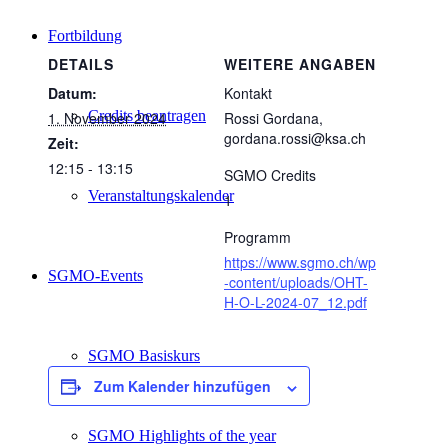
Fortbildung
DETAILS
WEITERE ANGABEN
Datum:
Kontakt
Credits beantragen
1. November 2024
Rossi Gordana,
gordana.rossi@ksa.ch
Zeit:
12:15 - 13:15
SGMO Credits
Veranstaltungskalender
1
Programm
https://www.sgmo.ch/wp
SGMO-Events
-content/uploads/OHT-
H-O-L-2024-07_12.pdf
SGMO Basiskurs
Zum Kalender hinzufügen
SGMO Highlights of the year