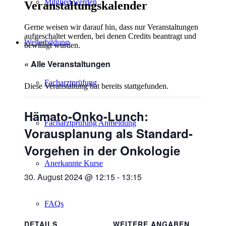
Mitglied werden
Veranstaltungskalender
Gerne weisen wir darauf hin, dass nur Veranstaltungen
aufgeschaltet werden, bei denen Credits beantragt und
Weiterbildung
bewilligt wurden.
« Alle Veranstaltungen
Facharztprüfung
Diese Veranstaltung hat bereits stattgefunden.
Hämato-Onko-Lunch:
Facharztprüfung Anmeldung
Vorausplanung als Standard-
Vorgehen in der Onkologie
Anerkannte Kurse
30. August 2024 @ 12:15
-
13:15
FAQs
DETAILS
WEITERE ANGABEN