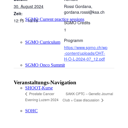
30. August 2024
Rossi Gordana,
gordana.rossi@ksa.ch
Zeit:
SGMO Current practice sessions
12:15 - 13:15
SGMO Credits
1
Programm
SGMO Curriculum
https://www.sgmo.ch/wp
-content/uploads/OHT-
H-O-L-2024-07_12.pdf
SGMO Onco Summit
Veranstaltungs-Navigation
SHOOT-Kurse
SAKK CPTC – Genetic Journal
Prostate Cancer
Evening Luzern 2024
Club + Case discussion
SOHC