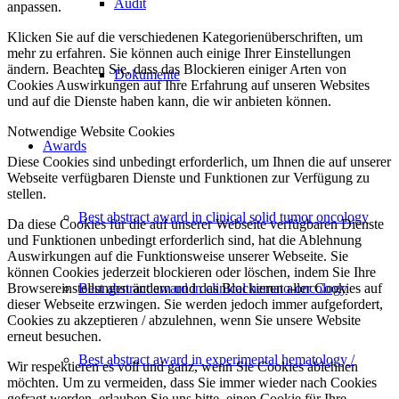
Audit
anpassen.
Klicken Sie auf die verschiedenen Kategorienüberschriften, um
mehr zu erfahren. Sie können auch einige Ihrer Einstellungen
ändern. Beachten Sie, dass das Blockieren einiger Arten von
Dokumente
Cookies Auswirkungen auf Ihre Erfahrung auf unseren Websites
und auf die Dienste haben kann, die wir anbieten können.
Notwendige Website Cookies
Awards
Diese Cookies sind unbedingt erforderlich, um Ihnen die auf unserer
Webseite verfügbaren Dienste und Funktionen zur Verfügung zu
stellen.
Best abstract award in clinical solid tumor oncology
Da diese Cookies für die auf unserer Webseite verfügbaren Dienste
und Funktionen unbedingt erforderlich sind, hat die Ablehnung
Auswirkungen auf die Funktionsweise unserer Webseite. Sie
können Cookies jederzeit blockieren oder löschen, indem Sie Ihre
Browsereinstellungen ändern und das Blockieren aller Cookies auf
Best abstract award in clinical hemato-oncology
dieser Webseite erzwingen. Sie werden jedoch immer aufgefordert,
Cookies zu akzeptieren / abzulehnen, wenn Sie unsere Website
erneut besuchen.
Best abstract award in experimental hematology /
Wir respektieren es voll und ganz, wenn Sie Cookies ablehnen
möchten. Um zu vermeiden, dass Sie immer wieder nach Cookies
gefragt werden, erlauben Sie uns bitte, einen Cookie für Ihre