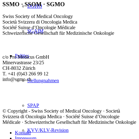
SSMO · SSOM · SGMO
DGHO
Swiss Society of Medical Oncology
Società Svizzera di Oncologia Medica
Société Suisse d’Oncologie Médicale
SGAIM
Schweizerische Gesellschaft für Medizinische Onkologie
Politics
c/o Pro Medicus GmbH
Minervastrasse 23/25
CH-8032 Zürich
T. +41 (0)43 266 99 12
info@sgmo.ch
Stellungnahmen
SPAP
© Copyright - Swiss Society of Medical Oncology · Società
Svizzera di Oncologia Medica · Société Suisse d’Oncologie
Médicale · Schweizerische Gesellschaft für Medizinische Onkologie
KVV/KLV-Revision
Kontakt
Impressum