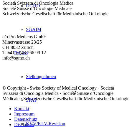
Società Svizzera di Oncologia Medica
DGHO
Société Suisse d’Oncologie Médicale
Schweizerische Gesellschaft für Medizinische Onkologie
SGAIM
c/o Pro Medicus GmbH
Minervastrasse 23/25
CH-8032 Zürich
T. +41 (0)43 266 99 12
Politics
info@sgmo.ch
Stellungnahmen
© Copyright - Swiss Society of Medical Oncology · Società
Svizzera di Oncologia Medica · Société Suisse d’Oncologie
Médicale · Schweizerische Gesellschaft für Medizinische Onkologie
SPAP
Kontakt
Impressum
Datenschutz
KVV/KLV-Revision
Disclaimer