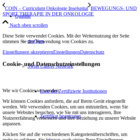
COIN – Curriculum Onkologie Inselspital
BEWEGUNGS- UND
SPORT THERAPIE IN DER ONKOLOGIE
Qualität
Nach oben scrollen
Diese Seite verwendet Cookies. Mit der Weiternutzung der Seite
proQura
stimmen Sie der Verwendung von Cookies zu.
Einstellungen akzeptieren
Einstellungen
Datenschutz
Cookie- und Datenschutzeinstellungen
Swiss Cancer Network
Wie wir Cookies verwenden
Liste der Zertifizierte Institutionen
Wir können Cookies anfordern, die auf Ihrem Gerät eingestellt
werden. Wir verwenden Cookies, um uns mitzuteilen, wenn Sie
unsere Websites besuchen, wie Sie mit uns interagieren, Ihre
Zertifikat beantragen
Nutzererfahrung verbessern und Ihre Beziehung zu unserer Website
anpassen.
Klicken Sie auf die verschiedenen Kategorienüberschriften, um
mehr zu erfahren. Sie können auch einige Ihrer Einstellungen