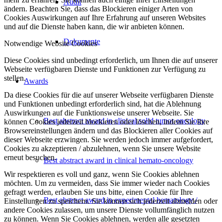
Audit
ändern. Beachten Sie, dass das Blockieren einiger Arten von
Cookies Auswirkungen auf Ihre Erfahrung auf unseren Websites
und auf die Dienste haben kann, die wir anbieten können.
Dokumente
Notwendige Website Cookies
Diese Cookies sind unbedingt erforderlich, um Ihnen die auf unserer
Webseite verfügbaren Dienste und Funktionen zur Verfügung zu
stellen.
Awards
Da diese Cookies für die auf unserer Webseite verfügbaren Dienste
und Funktionen unbedingt erforderlich sind, hat die Ablehnung
Auswirkungen auf die Funktionsweise unserer Webseite. Sie
Best abstract award in clinical solid tumor oncology
können Cookies jederzeit blockieren oder löschen, indem Sie Ihre
Browsereinstellungen ändern und das Blockieren aller Cookies auf
dieser Webseite erzwingen. Sie werden jedoch immer aufgefordert,
Cookies zu akzeptieren / abzulehnen, wenn Sie unsere Website
erneut besuchen.
Best abstract award in clinical hemato-oncology
Wir respektieren es voll und ganz, wenn Sie Cookies ablehnen
möchten. Um zu vermeiden, dass Sie immer wieder nach Cookies
gefragt werden, erlauben Sie uns bitte, einen Cookie für Ihre
Best abstract award in experimental hematology /
Einstellungen zu speichern. Sie können sich jederzeit abmelden oder
andere Cookies zulassen, um unsere Dienste vollumfänglich nutzen
zu können. Wenn Sie Cookies ablehnen, werden alle gesetzten