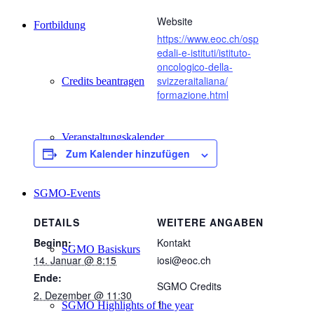
Website
Fortbildung
https://www.eoc.ch/osp
edali-e-istituti/istituto-
oncologico-della-
svizzeraitaliana/
Credits beantragen
formazione.html
Veranstaltungskalender
Zum Kalender hinzufügen
SGMO-Events
DETAILS
WEITERE ANGABEN
Beginn:
Kontakt
SGMO Basiskurs
14. Januar @ 8:15
iosi@eoc.ch
Ende:
SGMO Credits
2. Dezember @ 11:30
1
SGMO Highlights of the year