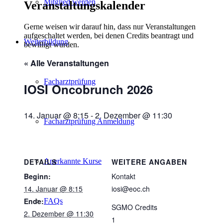
Mitglied werden
Veranstaltungskalender
Gerne weisen wir darauf hin, dass nur Veranstaltungen
aufgeschaltet werden, bei denen Credits beantragt und
Weiterbildung
bewilligt wurden.
« Alle Veranstaltungen
Facharztprüfung
IOSI Oncobrunch 2026
14. Januar @ 8:15
-
2. Dezember @ 11:30
Facharztprüfung Anmeldung
Anerkannte Kurse
DETAILS
WEITERE ANGABEN
Beginn:
Kontakt
14. Januar @ 8:15
iosi@eoc.ch
Ende:
FAQs
SGMO Credits
2. Dezember @ 11:30
1