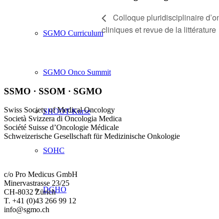
Colloque pluridisciplinaire d’o
cliniques et revue de la littérature
SGMO Curriculum
SGMO Onco Summit
SSMO · SSOM · SGMO
Swiss Society of Medical Oncology
SHOOT-Kurse
Società Svizzera di Oncologia Medica
Société Suisse d’Oncologie Médicale
Schweizerische Gesellschaft für Medizinische Onkologie
SOHC
c/o Pro Medicus GmbH
Minervastrasse 23/25
DGHO
CH-8032 Zürich
T. +41 (0)43 266 99 12
info@sgmo.ch