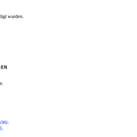
ligt wurden.
BEN
ch
h/wp-
I-