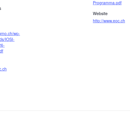
Programma.pdf
s
Website
http://www.eoc.ch
sgmo.ch/wp-
ds/IOSI-
26-
df
c.ch