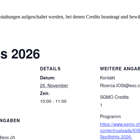
staltungen aufgeschaltet werden, bei denen Credits beantragt und bewil
ts 2026
DETAILS
WEITERE ANGA
Datum:
Kontakt
25. November
Ricerca.IOSI@eoc.
Zeit:
SGMO Credits
10:00 - 11:00
1
Programm
ANGABEN
https://www.sgmo.c
content/uploads/IOS
Spotlights-2026-
@eoc.ch