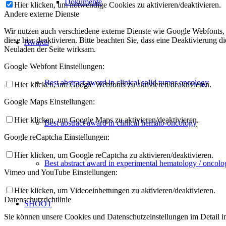
Dokumente
Hier klicken, um notwendige Cookies zu aktivieren/deaktivieren.
Andere externe Dienste
Wir nutzen auch verschiedene externe Dienste wie Google Webfonts,
diese hier deaktivieren. Bitte beachten Sie, dass eine Deaktivierung
Awards
Neuladen der Seite wirksam.
Google Webfont Einstellungen:
Best abstract award in clinical solid tumor oncology
Hier klicken, um Google Webfonts zu aktivieren/deaktivieren.
Google Maps Einstellungen:
Hier klicken, um Google Maps zu aktivieren/deaktivieren.
Best abstract award in clinical hemato-oncology
Google reCaptcha Einstellungen:
Hier klicken, um Google reCaptcha zu aktivieren/deaktivieren.
Best abstract award in experimental hematology / oncolo
Vimeo und YouTube Einstellungen:
Hier klicken, um Videoeinbettungen zu aktivieren/deaktivieren.
Datenschutzrichtlinie
SHOOT
Sie können unsere Cookies und Datenschutzeinstellungen im Detail in