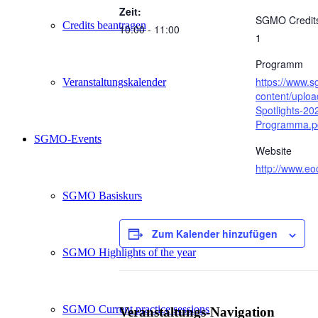
Zeit:
SGMO Credit
Credits beantragen
10:00 - 11:00
1
Programm
https://www.
Veranstaltungskalender
content/uploa
Spotlights-20
Programma.p
SGMO-Events
Website
http://www.eo
SGMO Basiskurs
Zum Kalender hinzufügen
SGMO Highlights of the year
SGMO Current practice sessions
Veranstaltungs-Navigation