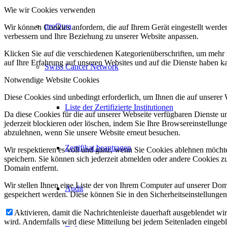
Wie wir Cookies verwenden
proQura
Wir können Cookies anfordern, die auf Ihrem Gerät eingestellt werde
verbessern und Ihre Beziehung zu unserer Website anpassen.
Klicken Sie auf die verschiedenen Kategorienüberschriften, um mehr 
auf Ihre Erfahrung auf unseren Websites und auf die Dienste haben k
Swiss Cancer Network
Notwendige Website Cookies
Diese Cookies sind unbedingt erforderlich, um Ihnen die auf unserer
Liste der Zertifizierte Institutionen
Da diese Cookies für die auf unserer Webseite verfügbaren Dienste 
jederzeit blockieren oder löschen, indem Sie Ihre Browsereinstellung
abzulehnen, wenn Sie unsere Website erneut besuchen.
Zertifikat beantragen
Wir respektieren es voll und ganz, wenn Sie Cookies ablehnen möchte
speichern. Sie können sich jederzeit abmelden oder andere Cookies z
Domain entfernt.
Wir stellen Ihnen eine Liste der von Ihrem Computer auf unserer D
Audit
gespeichert werden. Diese können Sie in den Sicherheitseinstellunge
Aktivieren, damit die Nachrichtenleiste dauerhaft ausgeblendet w
wird. Andernfalls wird diese Mitteilung bei jedem Seitenladen eingeb