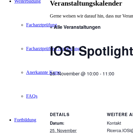
Weiterbildung
Veranstaltungskalender
Gerne weisen wir darauf hin, dass nur Veran
Facharztprüfung
« Alle Veranstaltungen
IOSI Spotligh
Facharztprüfung Anmeldung
Anerkannte Kurse
25. November @ 10:00
-
11:00
FAQs
DETAILS
WEITERE 
Fortbildung
Datum:
Kontakt
25. November
Ricerca.IOSI