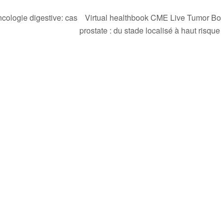
Virtual healthbook CME Live Tumor Boa
ncologie digestive: cas
prostate : du stade localisé à haut ris