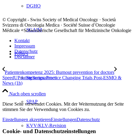
DGHO
© Copyright - Swiss Society of Medical Oncology · Società
Svizzera di Oncologia Medica · Société Suisse d’Oncologie
SGAIM
Médicale · Schweizerische Gesellschaft für Medizinische Onkologie
Kontakt
Impressum
Datenschutz
Politics
Disclaimer
Patientenkompetenz 2025: Burnout prevention for doctors
Stellungnahmen
SpeedUPdating series: Practice Changing Trials Post-ESMO &
News (1h)
Nach oben scrollen
SPAP
Diese Seite verwendet Cookies. Mit der Weiternutzung der Seite
stimmen Sie der Verwendung von Cookies zu.
Einstellungen akzeptieren
Einstellungen
Datenschutz
KVV/KLV-Revision
Cookie- und Datenschutzeinstellungen