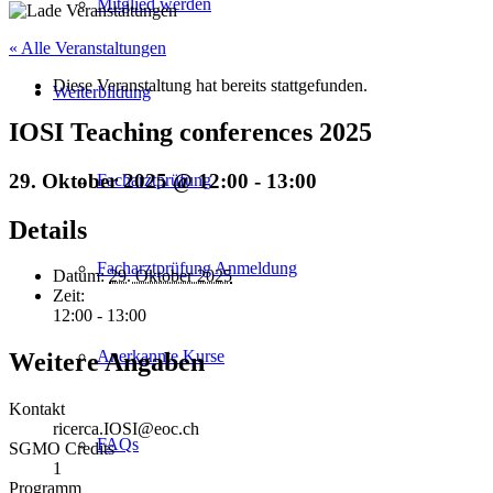
Mitglied werden
« Alle Veranstaltungen
Diese Veranstaltung hat bereits stattgefunden.
Weiterbildung
IOSI Teaching conferences 2025
29. Oktober 2025 @ 12:00
-
13:00
Facharztprüfung
Details
Facharztprüfung Anmeldung
Datum:
29. Oktober 2025
Zeit:
12:00 - 13:00
Anerkannte Kurse
Weitere Angaben
Kontakt
ricerca.IOSI@eoc.ch
FAQs
SGMO Credits
1
Programm