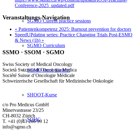
Conference-2025_updated.pdf
Veranstaltungs-Navigation
SGMO Current practice sessions
«
Patientenkompetenz 2025: Burnout prevention for doctors
SpeedUPdating series: Practice Changing Trials Post-ESMO
& News (1h)
»
SGMO Curriculum
SSMO · SSOM · SGMO
Swiss Society of Medical Oncology
Società Svizzera di Oncologia Medica
SGMO Onco Summit
Société Suisse d’Oncologie Médicale
Schweizerische Gesellschaft für Medizinische Onkologie
SHOOT-Kurse
c/o Pro Medicus GmbH
Minervastrasse 23/25
CH-8032 Zürich
SOHC
T. +41 (0)43 266 99 12
info@sgmo.ch