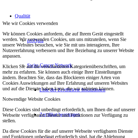
Qualität
Wie wir Cookies verwenden
Wir können Cookies anfordern, die auf Ihrem Gerät eingestellt
werden. Wir verwenden Cookies, um uns mitzuteilen, wenn Sie
proQura
unsere Websites besuchen, wie Sie mit uns interagieren, Ihre
Nutzererfahrung verbessern und Ihre Beziehung zu unserer Website
anpassen.
Swiss Cancer Network
Klicken Sie auf die verschiedenen Kategorienüberschriften, um
mehr zu erfahren. Sie können auch einige Ihrer Einstellungen
ändern. Beachten Sie, dass das Blockieren einiger Arten von
Cookies Auswirkungen auf Ihre Erfahrung auf unseren Websites
und auf die Dienste haben kann, die wir anbieten können.
Liste der Zertifizierte Institutionen
Notwendige Website Cookies
Diese Cookies sind unbedingt erforderlich, um Ihnen die auf unserer
Zertifikat beantragen
Webseite verfügbaren Dienste und Funktionen zur Verfügung zu
stellen.
Da diese Cookies für die auf unserer Webseite verfügbaren Dienste
und Funktionen unbedingt erforderlich sind, hat die Ablehnung