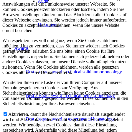
Audit
Auswirkungen auf die Funktionsweise unserer Webseite. Sie
können Cookies jederzeit blockieren oder löschen, indem Sie Ihre
Browsereinstellungen ändern und das Blockieren aller Cookies auf
dieser Webseite erzwingen. Sie werden jedoch immer aufgefordert,
Dokumente
Cookies zu akzeptieren / abzulehnen, wenn Sie unsere Website
erneut besuchen.
Wir respektieren es voll und ganz, wenn Sie Cookies ablehnen
möchten. Um zu vermeiden, dass Sie immer wieder nach Cookies
Awards
gefragt werden, erlauben Sie uns bitte, einen Cookie für Ihre
Einstellungen zu speichern. Sie können sich jederzeit abmelden oder
andere Cookies zulassen, um unsere Dienste vollumfänglich nutzen
zu können. Wenn Sie Cookies ablehnen, werden alle gesetzten
Best abstract award in clinical solid tumor oncology
Cookies auf unserer Domain entfernt.
Wir stellen Ihnen eine Liste der von Ihrem Computer auf unserer
Domain gespeicherten Cookies zur Verfügung. Aus
Sicherheitsgründen können wie Ihnen keine Cookies anzeigen, die
Best abstract award in clinical hemato-oncology
von anderen Domains gespeichert werden. Diese können Sie in den
Sicherheitseinstellungen Ihres Browsers einsehen.
Aktivieren, damit die Nachrichtenleiste dauerhaft ausgeblendet
Best abstract award in experimental hematology /
wird und alle Cookies, denen nicht zugestimmt wurde, abgelehnt
werden. Wir benötigen zwei Cookies, damit diese Einstellung
gespeichert wird. Andernfalls wird diese Mitteilung bei jedem