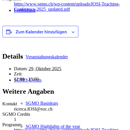
https://www.sgmo.ch/wp-content/uploads/IOSI-Teaching-
Conference-2025_updated.pdf
Fortbildung
Zum Kalender hinzufügen
Credits beantragen
Details
Veranstaltungskalender
Datum:
29. Oktober 2025
Zeit:
12:00 - 13:00
SGMO-Events
Weitere Angaben
SGMO Basiskurs
Kontakt
ricerca.IOSI@eoc.ch
SGMO Credits
1
Programm
SGMO Highlights of the year
https://www.sgmo.ch/wp-content/uploads/IOSI-Teaching-