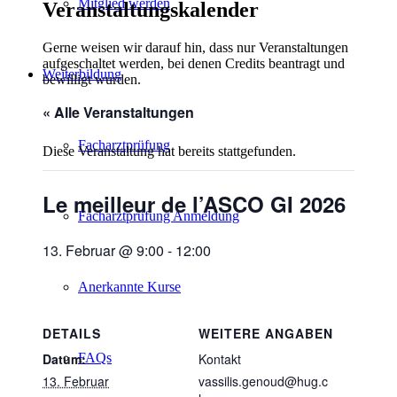
Mitglied werden
Veranstaltungskalender
Gerne weisen wir darauf hin, dass nur Veranstaltungen
aufgeschaltet werden, bei denen Credits beantragt und
Weiterbildung
bewilligt wurden.
« Alle Veranstaltungen
Facharztprüfung
Diese Veranstaltung hat bereits stattgefunden.
Le meilleur de l’ASCO GI 2026
Facharztprüfung Anmeldung
13. Februar @ 9:00
-
12:00
Anerkannte Kurse
DETAILS
WEITERE ANGABEN
FAQs
Datum:
Kontakt
13. Februar
vassilis.genoud@hug.c