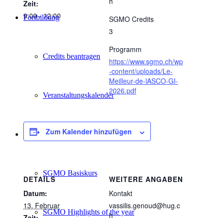
h
Zeit:
9:00 - 12:00
Fortbildung
SGMO Credits
3
Programm
Credits beantragen
https://www.sgmo.ch/wp
-content/uploads/Le-
Meilleur-de-lASCO-GI-
2026.pdf
Veranstaltungskalender
Zum Kalender hinzufügen
SGMO-Events
SGMO Basiskurs
DETAILS
WEITERE ANGABEN
Datum:
Kontakt
13. Februar
vassilis.genoud@hug.c
SGMO Highlights of the year
h
Zeit: