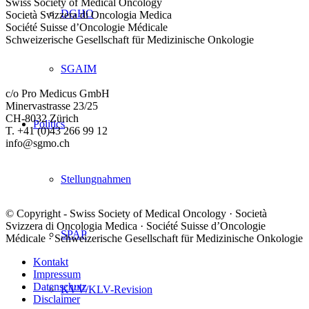
Swiss Society of Medical Oncology
DGHO
Società Svizzera di Oncologia Medica
Société Suisse d’Oncologie Médicale
Schweizerische Gesellschaft für Medizinische Onkologie
SGAIM
c/o Pro Medicus GmbH
Minervastrasse 23/25
CH-8032 Zürich
Politics
T. +41 (0)43 266 99 12
info@sgmo.ch
Stellungnahmen
© Copyright - Swiss Society of Medical Oncology · Società
Svizzera di Oncologia Medica · Société Suisse d’Oncologie
SPAP
Médicale · Schweizerische Gesellschaft für Medizinische Onkologie
Kontakt
Impressum
Datenschutz
KVV/KLV-Revision
Disclaimer