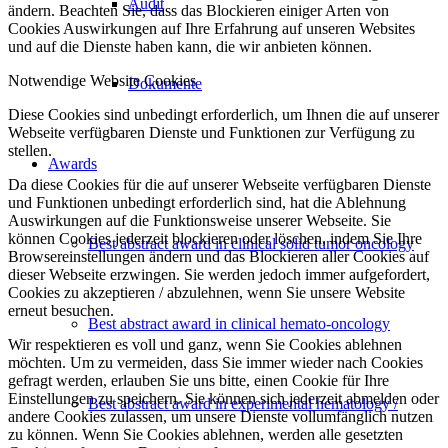
Audit
ändern. Beachten Sie, dass das Blockieren einiger Arten von
Cookies Auswirkungen auf Ihre Erfahrung auf unseren Websites
und auf die Dienste haben kann, die wir anbieten können.
Notwendige Website Cookies
Dokumente
Diese Cookies sind unbedingt erforderlich, um Ihnen die auf unserer
Webseite verfügbaren Dienste und Funktionen zur Verfügung zu
stellen.
Awards
Da diese Cookies für die auf unserer Webseite verfügbaren Dienste
und Funktionen unbedingt erforderlich sind, hat die Ablehnung
Auswirkungen auf die Funktionsweise unserer Webseite. Sie
können Cookies jederzeit blockieren oder löschen, indem Sie Ihre
Best abstract award in clinical solid tumor oncology
Browsereinstellungen ändern und das Blockieren aller Cookies auf
dieser Webseite erzwingen. Sie werden jedoch immer aufgefordert,
Cookies zu akzeptieren / abzulehnen, wenn Sie unsere Website
erneut besuchen.
Best abstract award in clinical hemato-oncology
Wir respektieren es voll und ganz, wenn Sie Cookies ablehnen
möchten. Um zu vermeiden, dass Sie immer wieder nach Cookies
gefragt werden, erlauben Sie uns bitte, einen Cookie für Ihre
Einstellungen zu speichern. Sie können sich jederzeit abmelden oder
Best abstract award in experimental hematology /
andere Cookies zulassen, um unsere Dienste vollumfänglich nutzen
zu können. Wenn Sie Cookies ablehnen, werden alle gesetzten