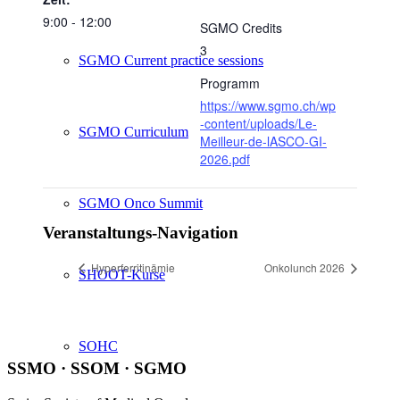
9:00 - 12:00
SGMO Credits
3
SGMO Current practice sessions
Programm
https://www.sgmo.ch/wp
-content/uploads/Le-
SGMO Curriculum
Meilleur-de-lASCO-GI-
2026.pdf
SGMO Onco Summit
Veranstaltungs-Navigation
Hyperferritinämie
Onkolunch 2026
SHOOT-Kurse
SOHC
SSMO · SSOM · SGMO