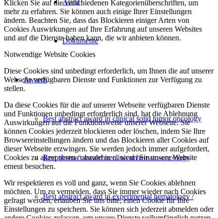
Audit
Klicken Sie auf die verschiedenen Kategorienüberschriften, um
mehr zu erfahren. Sie können auch einige Ihrer Einstellungen
ändern. Beachten Sie, dass das Blockieren einiger Arten von
Cookies Auswirkungen auf Ihre Erfahrung auf unseren Websites
und auf die Dienste haben kann, die wir anbieten können.
Dokumente
Notwendige Website Cookies
Diese Cookies sind unbedingt erforderlich, um Ihnen die auf unserer
Webseite verfügbaren Dienste und Funktionen zur Verfügung zu
Awards
stellen.
Da diese Cookies für die auf unserer Webseite verfügbaren Dienste
und Funktionen unbedingt erforderlich sind, hat die Ablehnung
Best abstract award in clinical solid tumor oncology
Auswirkungen auf die Funktionsweise unserer Webseite. Sie
können Cookies jederzeit blockieren oder löschen, indem Sie Ihre
Browsereinstellungen ändern und das Blockieren aller Cookies auf
dieser Webseite erzwingen. Sie werden jedoch immer aufgefordert,
Cookies zu akzeptieren / abzulehnen, wenn Sie unsere Website
Best abstract award in clinical hemato-oncology
erneut besuchen.
Wir respektieren es voll und ganz, wenn Sie Cookies ablehnen
möchten. Um zu vermeiden, dass Sie immer wieder nach Cookies
Best abstract award in experimental hematology /
gefragt werden, erlauben Sie uns bitte, einen Cookie für Ihre
Einstellungen zu speichern. Sie können sich jederzeit abmelden oder
andere Cookies zulassen, um unsere Dienste vollumfänglich nutzen