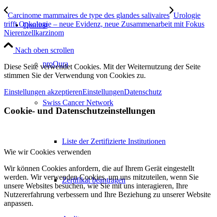
Carcinome mammaires de type des glandes salivaires
Urologie
trifft Onkologie – neue Evidenz, neue Zusammenarbeit mit Fokus
Qualität
Nierenzellkarzinom
Nach oben scrollen
proQura
Diese Seite verwendet Cookies. Mit der Weiternutzung der Seite
stimmen Sie der Verwendung von Cookies zu.
Einstellungen akzeptieren
Einstellungen
Datenschutz
Swiss Cancer Network
Cookie- und Datenschutzeinstellungen
Liste der Zertifizierte Institutionen
Wie wir Cookies verwenden
Wir können Cookies anfordern, die auf Ihrem Gerät eingestellt
werden. Wir verwenden Cookies, um uns mitzuteilen, wenn Sie
Zertifikat beantragen
unsere Websites besuchen, wie Sie mit uns interagieren, Ihre
Nutzererfahrung verbessern und Ihre Beziehung zu unserer Website
anpassen.