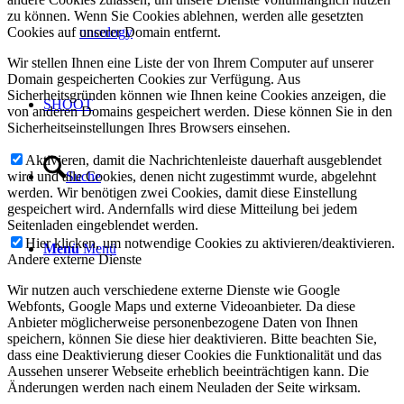
zu können. Wenn Sie Cookies ablehnen, werden alle gesetzten
Cookies auf unserer Domain entfernt.
oncology
Wir stellen Ihnen eine Liste der von Ihrem Computer auf unserer
Domain gespeicherten Cookies zur Verfügung. Aus
Sicherheitsgründen können wie Ihnen keine Cookies anzeigen, die
SHOOT
von anderen Domains gespeichert werden. Diese können Sie in den
Sicherheitseinstellungen Ihres Browsers einsehen.
Aktivieren, damit die Nachrichtenleiste dauerhaft ausgeblendet
wird und alle Cookies, denen nicht zugestimmt wurde, abgelehnt
Suche
werden. Wir benötigen zwei Cookies, damit diese Einstellung
gespeichert wird. Andernfalls wird diese Mitteilung bei jedem
Seitenladen eingeblendet werden.
Hier klicken, um notwendige Cookies zu aktivieren/deaktivieren.
Menü
Menü
Andere externe Dienste
Wir nutzen auch verschiedene externe Dienste wie Google
Webfonts, Google Maps und externe Videoanbieter. Da diese
Anbieter möglicherweise personenbezogene Daten von Ihnen
speichern, können Sie diese hier deaktivieren. Bitte beachten Sie,
dass eine Deaktivierung dieser Cookies die Funktionalität und das
Aussehen unserer Webseite erheblich beeinträchtigen kann. Die
Änderungen werden nach einem Neuladen der Seite wirksam.