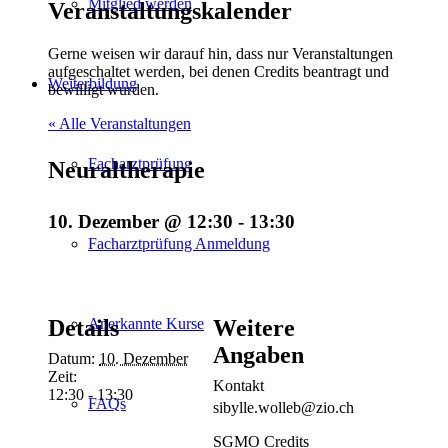
Mitglied werden
Veranstaltungskalender
Gerne weisen wir darauf hin, dass nur Veranstaltungen
aufgeschaltet werden, bei denen Credits beantragt und
Weiterbildung
bewilligt wurden.
« Alle Veranstaltungen
Facharztprüfung
Neuraltherapie
10. Dezember @ 12:30
-
13:30
Facharztprüfung Anmeldung
Anerkannte Kurse
Details
Weitere
Angaben
Datum:
10. Dezember
Zeit:
Kontakt
12:30 - 13:30
FAQs
sibylle.wolleb@zio.ch
SGMO Credits