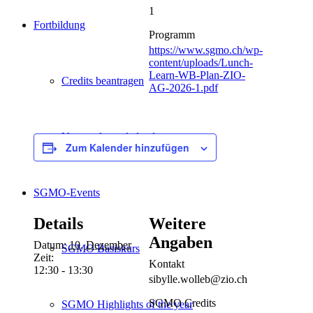
1
Fortbildung
Programm
https://www.sgmo.ch/wp-
content/uploads/Lunch-
Learn-WB-Plan-ZIO-
Credits beantragen
AG-2026-1.pdf
Veranstaltungskalender
Zum Kalender hinzufügen
SGMO-Events
Details
Weitere
Angaben
Datum:
10. Dezember
SGMO Basiskurs
Zeit:
Kontakt
12:30 - 13:30
sibylle.wolleb@zio.ch
SGMO Credits
SGMO Highlights of the year