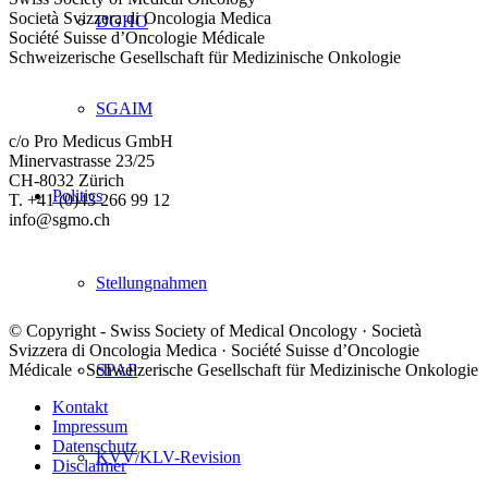
Società Svizzera di Oncologia Medica
DGHO
Société Suisse d’Oncologie Médicale
Schweizerische Gesellschaft für Medizinische Onkologie
SGAIM
c/o Pro Medicus GmbH
Minervastrasse 23/25
CH-8032 Zürich
Politics
T. +41 (0)43 266 99 12
info@sgmo.ch
Stellungnahmen
© Copyright - Swiss Society of Medical Oncology · Società
Svizzera di Oncologia Medica · Société Suisse d’Oncologie
SPAP
Médicale · Schweizerische Gesellschaft für Medizinische Onkologie
Kontakt
Impressum
Datenschutz
KVV/KLV-Revision
Disclaimer