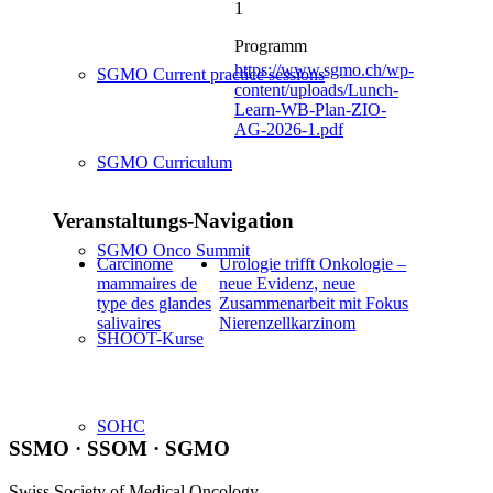
1
Programm
https://www.sgmo.ch/wp-
SGMO Current practice sessions
content/uploads/Lunch-
Learn-WB-Plan-ZIO-
AG-2026-1.pdf
SGMO Curriculum
Veranstaltungs-Navigation
SGMO Onco Summit
Carcinome
Urologie trifft Onkologie –
mammaires de
neue Evidenz, neue
type des glandes
Zusammenarbeit mit Fokus
salivaires
Nierenzellkarzinom
SHOOT-Kurse
SOHC
SSMO · SSOM · SGMO
Swiss Society of Medical Oncology