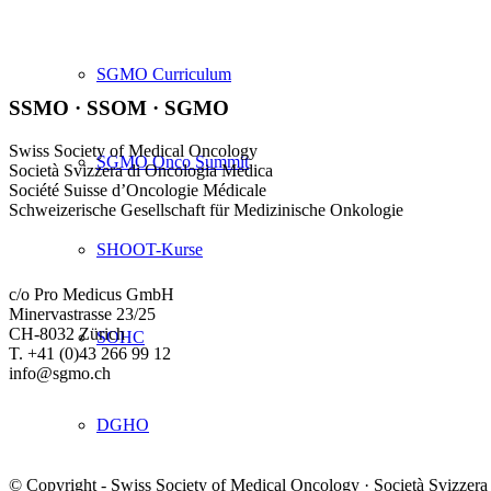
SGMO Curriculum
SSMO · SSOM · SGMO
Swiss Society of Medical Oncology
SGMO Onco Summit
Società Svizzera di Oncologia Medica
Société Suisse d’Oncologie Médicale
Schweizerische Gesellschaft für Medizinische Onkologie
SHOOT-Kurse
c/o Pro Medicus GmbH
Minervastrasse 23/25
CH-8032 Zürich
SOHC
T. +41 (0)43 266 99 12
info@sgmo.ch
DGHO
© Copyright - Swiss Society of Medical Oncology · Società Svizzera