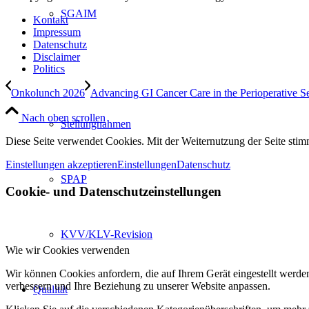
SGAIM
Kontakt
Impressum
Datenschutz
Disclaimer
Politics
Onkolunch 2026
Advancing GI Cancer Care in the Perioperative Set
Nach oben scrollen
Stellungnahmen
Diese Seite verwendet Cookies. Mit der Weiternutzung der Seite st
Einstellungen akzeptieren
Einstellungen
Datenschutz
SPAP
Cookie- und Datenschutzeinstellungen
KVV/KLV-Revision
Wie wir Cookies verwenden
Wir können Cookies anfordern, die auf Ihrem Gerät eingestellt werde
verbessern und Ihre Beziehung zu unserer Website anpassen.
Qualität