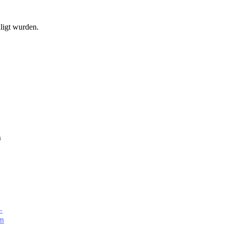
ligt wurden.
a
-
am