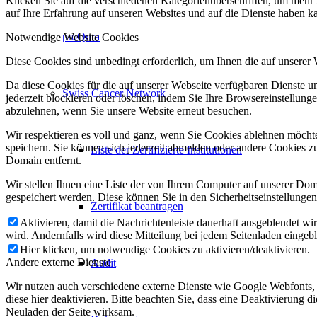
Klicken Sie auf die verschiedenen Kategorienüberschriften, um mehr 
auf Ihre Erfahrung auf unseren Websites und auf die Dienste haben k
proQura
Notwendige Website Cookies
Diese Cookies sind unbedingt erforderlich, um Ihnen die auf unserer
Da diese Cookies für die auf unserer Webseite verfügbaren Dienste 
Swiss Cancer Network
jederzeit blockieren oder löschen, indem Sie Ihre Browsereinstellung
abzulehnen, wenn Sie unsere Website erneut besuchen.
Wir respektieren es voll und ganz, wenn Sie Cookies ablehnen möchte
speichern. Sie können sich jederzeit abmelden oder andere Cookies z
Liste der Zertifizierte Institutionen
Domain entfernt.
Wir stellen Ihnen eine Liste der von Ihrem Computer auf unserer D
gespeichert werden. Diese können Sie in den Sicherheitseinstellunge
Zertifikat beantragen
Aktivieren, damit die Nachrichtenleiste dauerhaft ausgeblendet w
wird. Andernfalls wird diese Mitteilung bei jedem Seitenladen eingeb
Hier klicken, um notwendige Cookies zu aktivieren/deaktivieren.
Andere externe Dienste
Audit
Wir nutzen auch verschiedene externe Dienste wie Google Webfonts,
diese hier deaktivieren. Bitte beachten Sie, dass eine Deaktivierung
Neuladen der Seite wirksam.