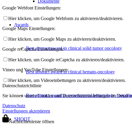
Dokumente
Google Webfont Einstellungen:
Hier klicken, um Google Webfonts zu aktivieren/deaktivieren.
Awards
Google Maps Einstellungen:
Hier klicken, um Google Maps zu aktivieren/deaktivieren.
Best abstract award in clinical solid tumor oncology
Google reCaptcha Einstellungen:
Hier klicken, um Google reCaptcha zu aktivieren/deaktivieren.
Vimeo und YouTube Einstellungen:
Best abstract award in clinical hemato-oncology
Hier klicken, um Videoeinbettungen zu aktivieren/deaktivieren.
Datenschutzrichtlinie
Best abstract award in experimental hematology / oncolo
Sie können unsere Cookies und Datenschutzeinstellungen im Detail in
Datenschutz
Einstellungen akzeptieren
SHOOT
Nachrichtenleiste öffnen