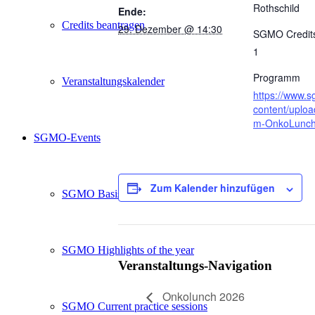
Rothschild
Ende:
Credits beantragen
29. Dezember @ 14:30
SGMO Credit
1
Programm
Veranstaltungskalender
https://www.
content/uplo
m-OnkoLunch
SGMO-Events
Zum Kalender hinzufügen
SGMO Basiskurs
SGMO Highlights of the year
Veranstaltungs-Navigation
Onkolunch 2026
SGMO Current practice sessions