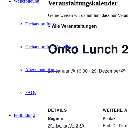
Weiterbildung
Veranstaltungskalender
Gerne weisen wir darauf hin, dass nur Veran
Facharztprüfung
« Alle Veranstaltungen
Onko Lunch 2
Facharztprüfung Anmeldung
Anerkannte Kurse
20. Januar @ 13:30
-
29. Dezember @ 
FAQs
DETAILS
WEITERE 
Fortbildung
Beginn:
Kontakt
20. Januar @ 13:30
Prof. Dr. Dr.