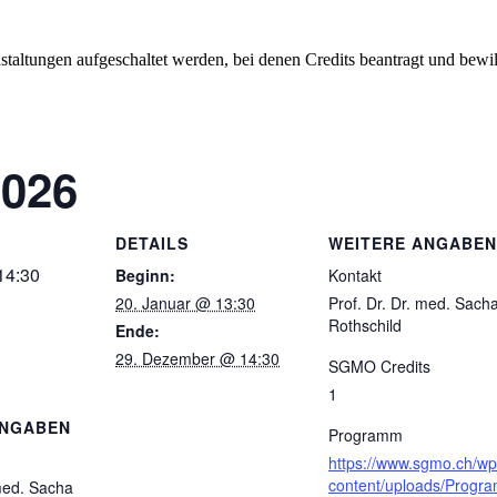
staltungen aufgeschaltet werden, bei denen Credits beantragt und bewil
026
DETAILS
WEITERE ANGABEN
14:30
Beginn:
Kontakt
20. Januar @ 13:30
Prof. Dr. Dr. med. Sach
Rothschild
Ende:
29. Dezember @ 14:30
SGMO Credits
1
ANGABEN
Programm
https://www.sgmo.ch/wp
content/uploads/Progr
 med. Sacha