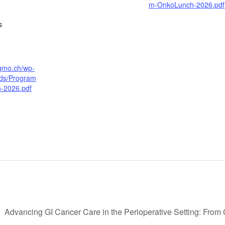
m-OnkoLunch-2026.pdf
s
sgmo.ch/wp-
ads/Program
-2026.pdf
Advancing GI Cancer Care in the Perioperative Setting: From C